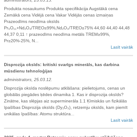
administrators, 25.03.13.
Produkta nosaukums Produkta specifikācija Augstākā cena
Zemākā cena Vidējā cena Vakar Vidējās cenas izmaiņas
Prazeodīms neodīma oksīds
Pr₆O₁₁+Nd₂O₃/TREO≥99%,Nd₂O₃/TREO≥75% 44,60 44,40 44,48
44,37 0,11 ↑ prazeodīms neodīma metāls TREM≥99%,
Pr≥20%-25%, N...
Lasīt vairāk
Disprozija oksīds: kritiski svarīgs minerāls, kas darbina
mūsdienu tehnoloģijas
administrators, 25.03.12.
Disprozija oksīda noslēpumu atklāšana: pielietojums, cenas un
globālās piegādes ķēdes dinamika ‌1. Kas ir disprozija oksīds?
Zinātne, kas slēpjas aiz superminerāla ‌1.1 Ķīmiskās un fizikālās
īpašības‌ Disprozija oksīds (Dy₂O₃), retzemju oksīds, kam piemīt
unikālas īpašības: ‌Atomu struktūra...
Lasīt vairāk