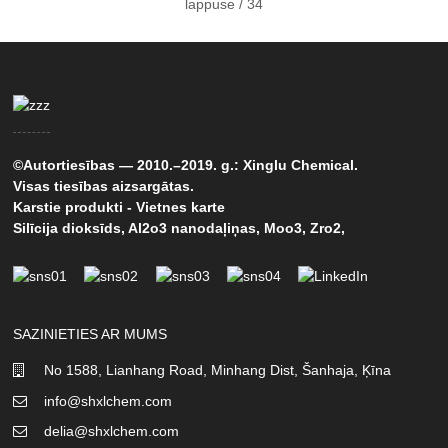
lappuse / 34
©Autortiesības — 2010.–2019. g.: Xinglu Chemical.
Visas tiesības aizsargātas.
Karstie produkti
-
Vietnes karte
Silīcija dioksīds
,
Al2o3 nanodaļiņas
,
Moo3
,
Zro2
,
SAZINIETIES AR MUMS
No 1588, Lianhang Road, Minhang Dist, Šanhaja, Ķīna
info@shxlchem.com
delia@shxlchem.com