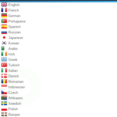
English
French
German
Portuguese
Spanish
Russian
Japanese
Korean
Arabic
Irish
Greek
Turkish
Italian
Danish
Romanian
Indonesian
Czech
Afrikaans
Swedish
Polish
Basque