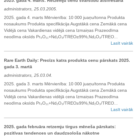
2025. gada 4. marts: Retzemju cenu svārstību atšifrēšana
administrators, 25.03.2005.
2025. gada 4. marts Mērvienība: 10 000 juaņu/tonna Produkta
nosaukums Produkta specifikācija Augstākā cena Zemākā cena
Vidējā cena Vakardienas vidējā cena Izmaiņas Prazeodīma
neodīma oksīds Pr₆O₁₁+Nd₂O₃/TREO≥99%,Nd₂O₃/TREO...
Lasīt vairāk
Rare Earth Daily: Precīzs katra produkta cenu pārskats 2025.
gada 3. martā
administrators, 25.03.04.
2025. gada 3. marts Mērvienība: 10 000 juaņu/tonna Produkta
nosaukums Produkta specifikācija Augstākā cena Zemākā cena
Vidējā cena Vakardienas vidējā cena Izmaiņas Prazeodīma
neodīma oksīds Pr₆O₁₁+Nd₂O₃/TREO≥99%,Nd₂O₃/TREO...
Lasīt vairāk
2025. gada februāra retzemju tirgus mēneša pārskats:
pozitīvas tendences un daudzsološa nākotne