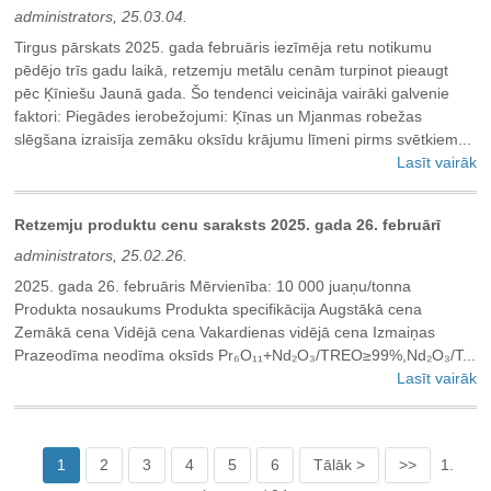
administrators, 25.03.04.
Tirgus pārskats 2025. gada februāris iezīmēja retu notikumu
pēdējo trīs gadu laikā, retzemju metālu cenām turpinot pieaugt
pēc Ķīniešu Jaunā gada. Šo tendenci veicināja vairāki galvenie
faktori: Piegādes ierobežojumi: Ķīnas un Mjanmas robežas
slēgšana izraisīja zemāku oksīdu krājumu līmeni pirms svētkiem...
Lasīt vairāk
Retzemju produktu cenu saraksts 2025. gada 26. februārī
administrators, 25.02.26.
2025. gada 26. februāris Mērvienība: 10 000 juaņu/tonna
Produkta nosaukums Produkta specifikācija Augstākā cena
Zemākā cena Vidējā cena Vakardienas vidējā cena Izmaiņas
Prazeodīma neodīma oksīds Pr₆O₁₁+Nd₂O₃/TREO≥99%,Nd₂O₃/T...
Lasīt vairāk
1
2
3
4
5
6
Tālāk >
>>
1.