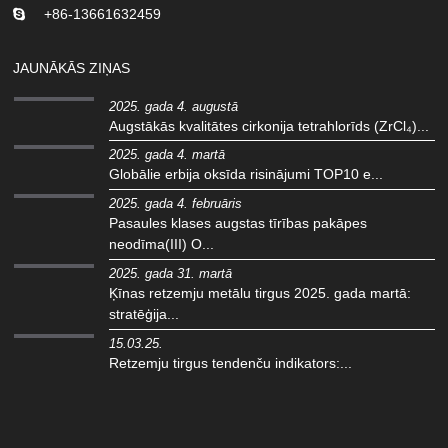
+86-13661632459
JAUNĀKĀS ZIŅAS
2025. gada 4. augustā
Augstākās kvalitātes cirkonija tetrahlorīds (ZrCl₄)...
2025. gada 4. martā
Globālie erbija oksīda risinājumi TOP10 e...
2025. gada 4. februāris
Pasaules klases augstas tīrības pakāpes
neodīma(III) O...
2025. gada 31. martā
Ķīnas retzemju metālu tirgus 2025. gada martā:
stratēģija...
15.03.25.
Retzemju tirgus tendenču indikators:...