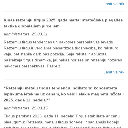
Lasīt vairāk
Ķīnas retzemju tirgus 2025. gada martā: stratēģiskā piegādes
taktika globālajiem pircējiem
administrators, 25.03.31.
Retzemju tirgus tendences un nākotnes perspektīvas Ievads
Retzemju tirgū ir vērojama piesardzīga tirdzniecība, ko raksturo
vāja, bet stabila darbības pozīcija. Šajā rakstā ir aplūkota
pašreizējā tirgus dinamika, jaunākās norises un retzemju nozares
nākotnes perspektīvas. Pašreiz...
Lasīt vairāk
“Retzemju metālu tirgus tendenču indikators: koncentrēta
iepirkuma ietekme uz cenām, ko veic lielākie magnētu ražotāji
2025. gada 11. nedēļā?”
administrators, 25.03.15.
Tirgus pārskats 2025. gada 11. nedēļā: Tirgus stabilitāte ar cenu
pieaugumu: Retzemju metālu tirgus šonedēļ ir saglabājis kopējo
stabilitāti ar veselīgu tirgus aktivitāti. Piegādātāji izrāda lielu vēlmi