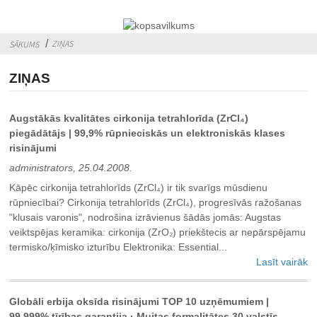
ZIŅAS
SĀKUMS
ZIŅAS
Augstākās kvalitātes cirkonija tetrahlorīda (ZrCl₄)
piegādātājs | 99,9% rūpnieciskās un elektroniskās klases
risinājumi
administrators, 25.04.2008.
Kāpēc cirkonija tetrahlorīds (ZrCl₄) ir tik svarīgs mūsdienu
rūpniecībai? Cirkonija tetrahlorīds (ZrCl₄), progresīvās ražošanas
"klusais varonis", nodrošina izrāvienus šādās jomās: Augstas
veiktspējas keramika: cirkonija (ZrO₂) priekštecis ar nepārspējamu
termisko/ķīmisko izturību Elektronika: Essential...
Lasīt vairāk
Globāli erbija oksīda risinājumi TOP 10 uzņēmumiem |
99,999% tīrības garantija · Muitas formalitātes 30 valstīs