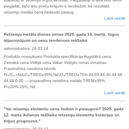
piegādāt, taču lētu preču krājumi ir ierobežoti, kā rezultātā
retzemju metālu cena nedaudz pieaug...
Lasīt vairāk
Retzemju metālu dienas cenas 2025. gada 14. martā: tirgus
atjauninājumi un cenu tendences reāllaikā
administrators, 25.03.14.
Produkta nosaukums Produkta specifikācija Augstākā cena
Zemākā cena Vidējā cena Vakar Vidējās cenas izmaiņas
Prazeodīms neodīma oksīds
Pr₆O₁₁+Nd₂O₃/TREO≥99%,Nd₂O₃/TREO≥75% 44,60 44,40 44,48
44,48 0,00 — prazeodīms neodīma metāls TREM≥99%,
Pr≥20%-25%, Nd...
Lasīt vairāk
"Vai retzemju elementu cena šodien ir pieaugusi? 2025. gada
12. marta ikdienas reāllaika retzemju elementu kotācijas un
tirgus prognozes."