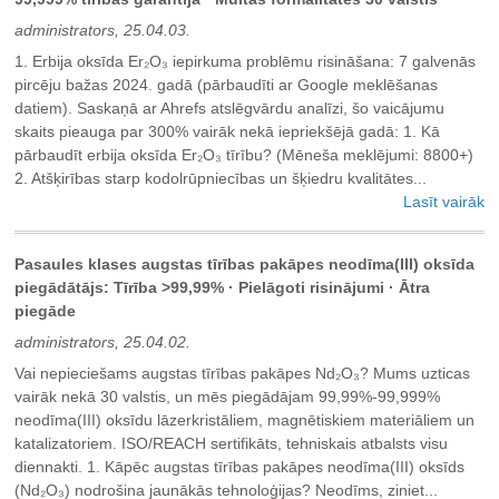
administrators, 25.04.03.
1. Erbija oksīda Er₂O₃ iepirkuma problēmu risināšana: 7 galvenās
pircēju bažas 2024. gadā (pārbaudīti ar Google meklēšanas
datiem). Saskaņā ar Ahrefs atslēgvārdu analīzi, šo vaicājumu
skaits pieauga par 300% vairāk nekā iepriekšējā gadā: 1. Kā
pārbaudīt erbija oksīda Er₂O₃ tīrību? (Mēneša meklējumi: 8800+)
2. Atšķirības starp kodolrūpniecības un šķiedru kvalitātes...
Lasīt vairāk
Pasaules klases augstas tīrības pakāpes neodīma(III) oksīda
piegādātājs: Tīrība >99,99% · Pielāgoti risinājumi · Ātra
piegāde
administrators, 25.04.02.
Vai nepieciešams augstas tīrības pakāpes Nd₂O₃? Mums uzticas
vairāk nekā 30 valstis, un mēs piegādājam 99,99%-99,999%
neodīma(III) oksīdu lāzerkristāliem, magnētiskiem materiāliem un
katalizatoriem. ISO/REACH sertifikāts, tehniskais atbalsts visu
diennakti. ‌1. Kāpēc augstas tīrības pakāpes neodīma(III) oksīds
(Nd₂O₃) nodrošina jaunākās tehnoloģijas? Neodīms, ziniet...