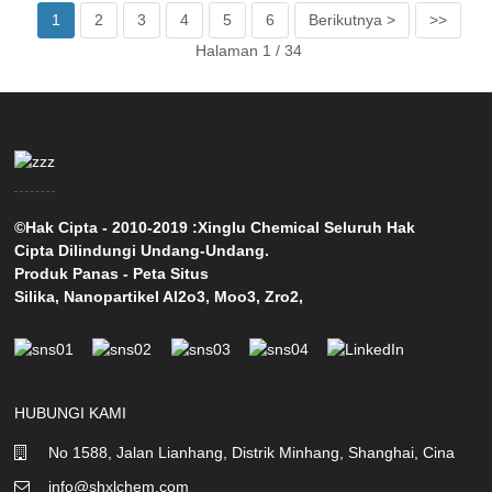
1
2
3
4
5
6
Berikutnya >
>>
Halaman 1 / 34
©Hak Cipta - 2010-2019 :Xinglu Chemical Seluruh Hak
Cipta Dilindungi Undang-Undang.
Produk Panas
-
Peta Situs
Silika
,
Nanopartikel Al2o3
,
Moo3
,
Zro2
,
HUBUNGI KAMI
No 1588, Jalan Lianhang, Distrik Minhang, Shanghai, Cina
info@shxlchem.com