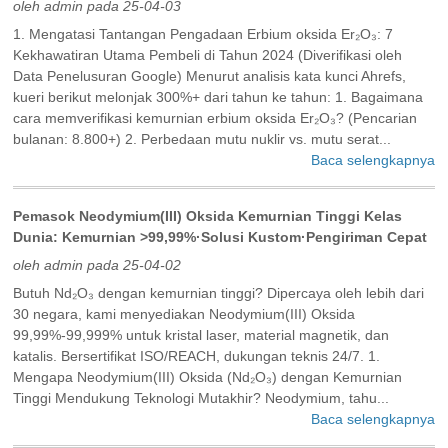
oleh admin pada 25-04-03
1. Mengatasi Tantangan Pengadaan Erbium oksida Er₂O₃: 7
Kekhawatiran Utama Pembeli di Tahun 2024 (Diverifikasi oleh
Data Penelusuran Google) Menurut analisis kata kunci Ahrefs,
kueri berikut melonjak 300%+ dari tahun ke tahun: 1. Bagaimana
cara memverifikasi kemurnian erbium oksida Er₂O₃? (Pencarian
bulanan: 8.800+) 2. Perbedaan mutu nuklir vs. mutu serat...
Baca selengkapnya
Pemasok Neodymium(III) Oksida Kemurnian Tinggi Kelas
Dunia: Kemurnian >99,99%·Solusi Kustom·Pengiriman Cepat
oleh admin pada 25-04-02
Butuh Nd₂O₃ dengan kemurnian tinggi? Dipercaya oleh lebih dari
30 negara, kami menyediakan Neodymium(III) Oksida
99,99%-99,999% untuk kristal laser, material magnetik, dan
katalis. Bersertifikat ISO/REACH, dukungan teknis 24/7. 1.
Mengapa Neodymium(III) Oksida (Nd₂O₃) dengan Kemurnian
Tinggi Mendukung Teknologi Mutakhir? Neodymium, tahu...
Baca selengkapnya