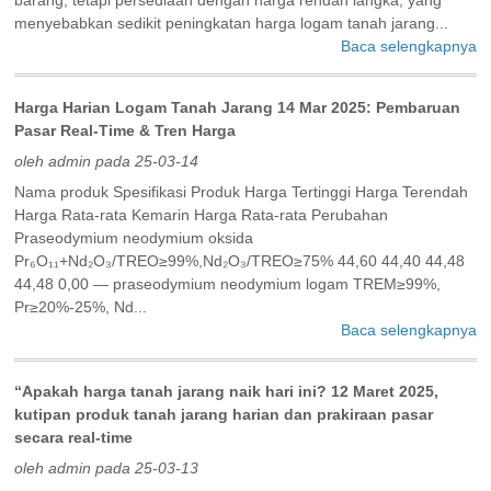
menyebabkan sedikit peningkatan harga logam tanah jarang...
Baca selengkapnya
Harga Harian Logam Tanah Jarang 14 Mar 2025: Pembaruan
Pasar Real-Time & Tren Harga
oleh admin pada 25-03-14
Nama produk Spesifikasi Produk Harga Tertinggi Harga Terendah
Harga Rata-rata Kemarin Harga Rata-rata Perubahan
Praseodymium neodymium oksida
Pr₆O₁₁+Nd₂O₃/TREO≥99%,Nd₂O₃/TREO≥75% 44,60 44,40 44,48
44,48 0,00 — praseodymium neodymium logam TREM≥99%,
Pr≥20%-25%, Nd...
Baca selengkapnya
“Apakah harga tanah jarang naik hari ini? 12 Maret 2025,
kutipan produk tanah jarang harian dan prakiraan pasar
secara real-time
oleh admin pada 25-03-13