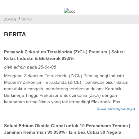
BERITA
RUMAH
BERITA
Pemasok Zirkonium Tetraklorida (ZrCl₄) Premium｜Solusi
Kelas Industri & Elektronik 99,9%
oleh admin pada 25-04-08
Mengapa Zirkonium Tetraklorida (ZrCl₄) Penting bagi Industri
Modern? ‌Zirkonium Tetraklorida (ZrCl₄)‌, "pahlawan bisu" dalam
manufaktur canggih, mendorong terobosan dalam: ‌Keramik
Berkinerja Tinggi‌: Prekursor untuk zirkonia (ZrO₂) dengan
ketahanan termal/kimia yang tak tertandingi‌ Elektronik‌: Ess...
Baca selengkapnya
Solusi Erbium Oksida Global untuk 10 Perusahaan Teratas |
Jaminan Kemurnian 99,999% · Izin Bea Cukai 30 Negara