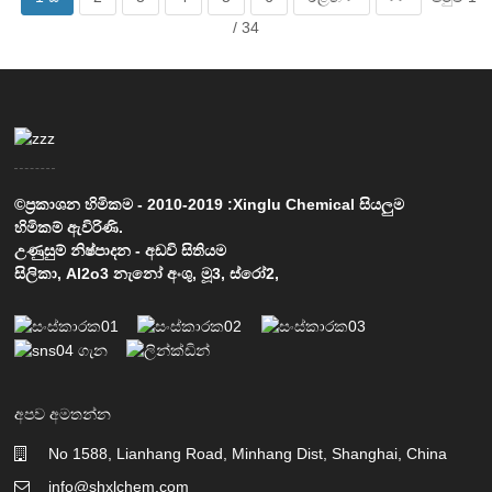
/ 34
©ප්‍රකාශන හිමිකම - 2010-2019 :Xinglu Chemical සියලුම
හිමිකම් ඇවිරිණි.
උණුසුම් නිෂ්පාදන
-
අඩවි සිතියම
සිලිකා
,
Al2o3 නැනෝ අංශු
,
මූ3
,
ස්රෝ2
,
අපව අමතන්න
No 1588, Lianhang Road, Minhang Dist, Shanghai, China
info@shxlchem.com