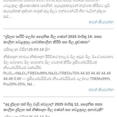
වෙළඳපල ක්‍රියාකාරකම් සමඟින්. සැපයුම්කරුවන් නැව්ගත කිරීමට දැඩි
කැමැත්තක් දක්වන නමුත් අඩු මිලට ඉන්වෙන්ටරි හිඟ බැවින් දුර්ලභ
පස්...
තවත් කියවන්න
“දුර්ලභ පෘථිවි ලෝහ දෛනික මිල ගණන් 2025 මාර්තු 14: තත්‍ය
කාලීන වෙළඳපල යාවත්කාලීන කිරීම් සහ මිල ප්‍රවණතා”
පරිපාලක විසින් 25-03-14 දින
නිෂ්පාදන නාමය නිෂ්පාදන පිරිවිතර ඉහළම මිල අඩුම මිල ඊයේ සාමාන්‍ය
මිල සාමාන්‍ය මිල සාමාන්‍ය මිල වෙනස් කිරීම ප්‍රසියෝඩයිමියම්
නියෝඩයිමියම් ඔක්සයිඩ්
Pr₆O₁₁+Nd₂O₃/TREO≥99%,Nd₂O₃/TREO≥75% 44.60 44.40 44.48
44.48 0.00 — ප්‍රසියෝඩයිමියම් නියෝඩයිමියම් ලෝහය TREM≥99%,
Pr≥20%-25%, Nd...
තවත් කියවන්න
"අද දුර්ලභ පස් මිල වැඩි වෙලාද? 2025 මාර්තු 12, දෛනික තත්‍ය
කාලීන දුර්ලභ පස් නිෂ්පාදන මිල ගණන් සහ වෙළඳපල අනාවැකි"