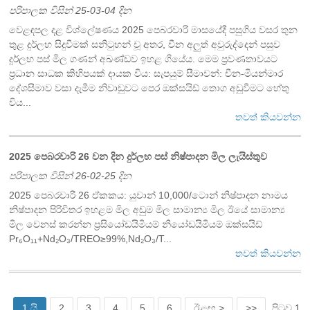
පරිපාලක විසින් 25-03-04 දින
වෙළඳපල දළ විශ්ලේෂණය 2025 පෙබරවාරි මාසයේදී පසුගිය වසර තුන
තුළ දුර්ලභ සිදුවීමක් සනිටුහන් වූ අතර, චීන අලුත් අවුරුද්දෙන් පසුව
දුර්ලභ පස් මිල ගණන් අඛණ්ඩව ඉහළ ගියේය. මෙම ප්‍රවණතාවයට
ප්‍රධාන සාධක කිහිපයක් දායක විය: සැපයුම් සීමාවන්: චීන-මියන්මාර
දේශසීමාව වසා දැමීම නිවාඩුවට පෙර ඔක්සයිඩ් තොග අඩුවීමට හේතු
විය...
තවත් කියවන්න
2025 පෙබරවාරි 26 වන දින දුර්ලභ පස් නිෂ්පාදන මිල ලැයිස්තුව
පරිපාලක විසින් 26-02-25 දින
2025 පෙබරවාරි 26 ඒකකය: යුවාන් 10,000/ටොන් නිෂ්පාදන නාමය
නිෂ්පාදන පිරිවිතර ඉහළම මිල අඩුම මිල සාමාන්‍ය මිල ඊයේ සාමාන්‍ය
මිල වෙනස් කරන්න ප්‍රසියෝඩයිමියම් නියෝඩයිමියම් ඔක්සයිඩ්
Pr₆O₁₁+Nd₂O₃/TREO≥99%,Nd₂O₃/T...
තවත් කියවන්න
1 යි
2
3
4
5
6
ඊළඟ >
>>
පිටුව 1