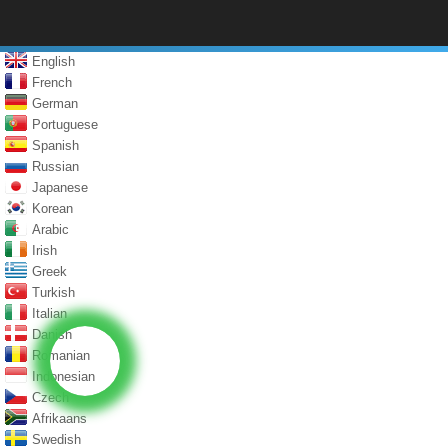
English
French
German
Portuguese
Spanish
Russian
Japanese
Korean
Arabic
Irish
Greek
Turkish
Italian
Danish
Romanian
Indonesian
Czech
Afrikaans
Swedish