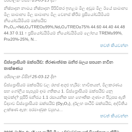
පරිපාලක විසින් 25-03-13 දින
නිෂ්පාදන නාමය නිෂ්පාදන පිරිවිතර ඉහළම මිල අඩුම මිල ඊයේ සාමාන්‍ය
මිල සාමාන්‍ය මිල සාමාන්‍ය මිල වෙනස් කිරීම ප්‍රසියෝඩයිමියම්
නියෝඩයිමියම් ඔක්සයිඩ්
Pr₆O₁₁+Nd₂O₃/TREO≥99%,Nd₂O₃/TREO≥75% 44.60 44.40 44.48
44.37 0.11 ↑ ප්‍රසියෝඩයිමියම් නියෝඩයිමියම් ලෝහය TREM≥99%,
Pr≥20%-25%, N...
තවත් කියවන්න
ඩිස්ප්‍රොසියම් ඔක්සයිඩ්: තීරණාත්මක ඛනිජ බලය සපයන නවීන
තාක්ෂණය
පරිපාලක විසින් 25-03-12 දින
ඩිස්ප්‍රොසියම් ඔක්සයිඩ් වල රහස් අගුළු හැරීම: භාවිතයන්, මිලකරණය
සහ ගෝලීය සැපයුම් දාම ගතිකය 1. ඩිස්ප්‍රොසියම් ඔක්සයිඩ් යනු
කුමක්ද? සුපිරි ඛනිජය 1.1 රසායනික සහ භෞතික ගුණාංග පිටුපස ඇති
විද්‍යාව ඩිස්ප්‍රොසියම් ඔක්සයිඩ් (Dy₂O₃), දුර්ලභ පෘථිවි ඔක්සයිඩ්, අද්විතීය
ලක්ෂණ ඇත: ‍පරමාණුක ව්‍යුහය...
තවත් කියවන්න