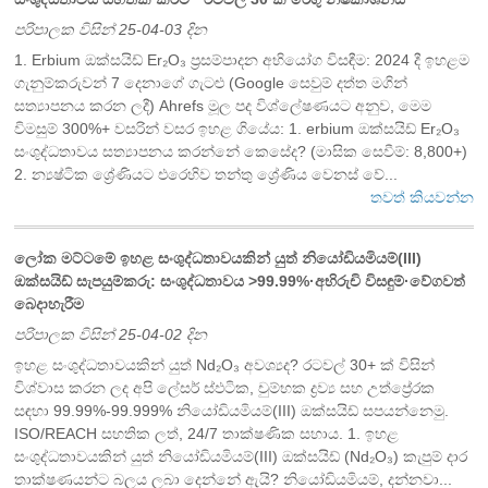
පරිපාලක විසින් 25-04-03 දින
1. Erbium ඔක්සයිඩ් Er₂O₃ ප්‍රසම්පාදන අභියෝග විසඳීම: 2024 දී ඉහළම
ගැනුම්කරුවන් 7 දෙනාගේ ගැටළු (Google සෙවුම් දත්ත මගින්
සත්‍යාපනය කරන ලදී) Ahrefs මූල පද විශ්ලේෂණයට අනුව, මෙම
විමසුම් 300%+ වසරින් වසර ඉහළ ගියේය: 1. erbium ඔක්සයිඩ් Er₂O₃
සංශුද්ධතාවය සත්‍යාපනය කරන්නේ කෙසේද? (මාසික සෙවීම්: 8,800+)
2. න්‍යෂ්ටික ශ්‍රේණියට එරෙහිව තන්තු ශ්‍රේණිය වෙනස් වේ...
තවත් කියවන්න
ලෝක මට්ටමේ ඉහළ සංශුද්ධතාවයකින් යුත් නියෝඩියමියම්(III)
ඔක්සයිඩ් සැපයුම්කරු: සංශුද්ධතාවය >99.99%·අභිරුචි විසඳුම්·වේගවත්
බෙදාහැරීම
පරිපාලක විසින් 25-04-02 දින
ඉහළ සංශුද්ධතාවයකින් යුත් Nd₂O₃ අවශ්‍යද? රටවල් 30+ ක් විසින්
විශ්වාස කරන ලද අපි ලේසර් ස්ඵටික, චුම්භක ද්‍රව්‍ය සහ උත්ප්‍රේරක
සඳහා 99.99%-99.999% නියෝඩියමියම්(III) ඔක්සයිඩ් සපයන්නෙමු.
ISO/REACH සහතික ලත්, 24/7 තාක්ෂණික සහාය. ‌1. ඉහළ
සංශුද්ධතාවයකින් යුත් නියෝඩියමියම්(III) ඔක්සයිඩ් (Nd₂O₃) කැපුම් දාර
තාක්ෂණයන්ට බලය ලබා දෙන්නේ ඇයි? නියෝඩියමියම්, දන්නවා...