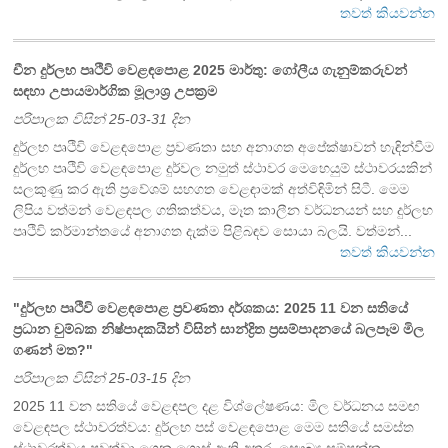
තවත් කියවන්න
චීන දුර්ලභ පෘථිවි වෙළඳපොළ 2025 මාර්තු: ගෝලීය ගැනුම්කරුවන්
සඳහා උපායමාර්ගික මූලාශ්‍ර උපක්‍රම
පරිපාලක විසින් 25-03-31 දින
දුර්ලභ පෘථිවි වෙළඳපොළ ප්‍රවණතා සහ අනාගත අපේක්ෂාවන් හැඳින්වීම
දුර්ලභ පෘථිවි වෙළඳපොළ දුර්වල නමුත් ස්ථාවර මෙහෙයුම් ස්ථාවරයකින්
සලකුණු කර ඇති ප්‍රවේශම් සහගත වෙළඳාමක් අත්විඳිමින් සිටී. මෙම
ලිපිය වත්මන් වෙළඳපල ගතිකත්වය, මෑත කාලීන වර්ධනයන් සහ දුර්ලභ
පෘථිවි කර්මාන්තයේ අනාගත දැක්ම පිළිබඳව සොයා බලයි. වත්මන්...
තවත් කියවන්න
"දුර්ලභ පෘථිවි වෙළඳපොළ ප්‍රවණතා දර්ශකය: 2025 11 වන සතියේ
ප්‍රධාන චුම්බක නිෂ්පාදකයින් විසින් සාන්ද්‍රිත ප්‍රසම්පාදනයේ බලපෑම මිල
ගණන් මත?"
පරිපාලක විසින් 25-03-15 දින
2025 11 වන සතියේ වෙළඳපල දළ විශ්ලේෂණය: මිල වර්ධනය සමඟ
වෙළඳපල ස්ථාවරත්වය: දුර්ලභ පස් වෙළඳපොළ මෙම සතියේ සමස්ත
ස්ථාවරත්වය පවත්වා ගෙන ගොස් ඇති අතර, සෞඛ්‍ය සම්පන්න