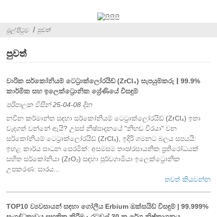
පුවත්
මුල් පිටුව
පුවත්
වාරික සර්කෝනියම් ටෙට්‍රාක්ලෝරයිඩ් (ZrCl₄) සැපයුම්කරු｜99.9%
කාර්මික සහ ඉලෙක්ට්‍රොනික ශ්‍රේණියේ විසඳුම්
පරිපාලක විසින් 25-04-08 දින
නවීන කර්මාන්ත සඳහා සර්කෝනියම් ටෙට්‍රාක්ලෝරයිඩ් (ZrCl₄) ඉතා
වැදගත් වන්නේ ඇයි? උසස් නිෂ්පාදනයේ "නිහඬ වීරයා" වන
‌සර්කෝනියම් ටෙට්‍රාක්ලෝරයිඩ් (ZrCl₄), ඉදිරි ගමනට බලය සපයයි:
‌ඉහළ කාර්ය සාධන සෙරමික්: අසමසම තාප/රසායනික ප්‍රතිරෝධයක්
සහිත සර්කෝනියා (ZrO₂) සඳහා පූර්වගාමියා ඉලෙක්ට්‍රොනික
උපකරණ: සාරය...
තවත් කියවන්න
TOP10 ව්‍යවසායන් සඳහා ගෝලීය Erbium ඔක්සයිඩ් විසඳුම් | 99.999%
සංශුද්ධතාවය සහතික කිරීම · රටවල් 30 ක රේගු නිෂ්කාශනය