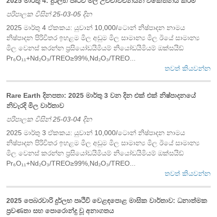
2025 මාර්තු 4: දුර්ලභ පෘථිවි මිල උච්චාවචනයන් විකේතනය කිරීම
පරිපාලක විසින් 25-03-05 දින
2025 මාර්තු 4 ඒකකය: යුවාන් 10,000/ටොන් නිෂ්පාදන නාමය
නිෂ්පාදන පිරිවිතර ඉහළම මිල අඩුම මිල සාමාන්‍ය මිල ඊයේ සාමාන්‍ය
මිල වෙනස් කරන්න ප්‍රසියෝඩයිමියම් නියෝඩයිමියම් ඔක්සයිඩ්
Pr₆O₁₁+Nd₂O₃/TREO≥99%,Nd₂O₃/TREO...
තවත් කියවන්න
Rare Earth දිනපතා: 2025 මාර්තු 3 වන දින එක් එක් නිෂ්පාදනයේ
නිවැරදි මිල වාර්තාව
පරිපාලක විසින් 25-03-04 දින
2025 මාර්තු 3 ඒකකය: යුවාන් 10,000/ටොන් නිෂ්පාදන නාමය
නිෂ්පාදන පිරිවිතර ඉහළම මිල අඩුම මිල සාමාන්‍ය මිල ඊයේ සාමාන්‍ය
මිල වෙනස් කරන්න ප්‍රසියෝඩයිමියම් නියෝඩයිමියම් ඔක්සයිඩ්
Pr₆O₁₁+Nd₂O₃/TREO≥99%,Nd₂O₃/TREO...
තවත් කියවන්න
2025 පෙබරවාරි දුර්ලභ පෘථිවි වෙළඳපොළ මාසික වාර්තාව: ධනාත්මක
ප්‍රවණතා සහ පොරොන්දු වූ අනාගතය