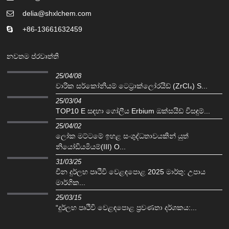
delia@shxlchem.com
+86-13661632459
නවතම ප්රවෘත්ති
25/04/08
වාරික සර්කෝනියම් ටෙට්‍රාක්ලෝරයිඩ් (ZrCl₄) S...
25/03/04
TOP10 E සඳහා ගෝලීය Erbium ඔක්සයිඩ් විසඳුම්...
25/04/02
ලෝක මට්ටමේ ඉහළ සංශුද්ධතාවයකින් යුත්
නියෝඩියමියම්(III) O...
31/03/25
චීන දුර්ලභ පෘථිවි වෙළඳපොළ 2025 මාර්තු: උපාය
මාර්ගික...
25/03/15
“දුර්ලභ පෘථිවි වෙළඳපොළ ප්‍රවණතා දර්ශකය:...