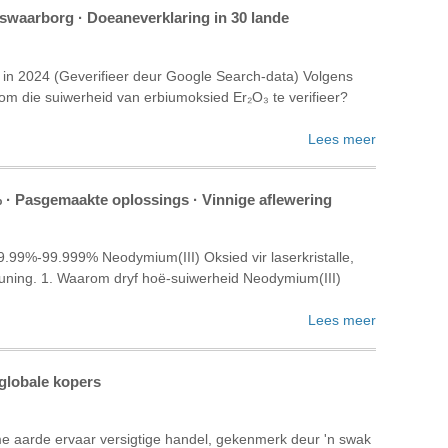
waarborg · Doeaneverklaring in 30 lande
in 2024 (Geverifieer deur Google Search-data) Volgens
om die suiwerheid van erbiumoksied Er₂O₃ te verifieer?
Lees meer
 · Pasgemaakte oplossings · Vinnige aflewering
.99%-99.999% Neodymium(III) Oksied vir laserkristalle,
euning. ‌1. Waarom dryf hoë-suiwerheid Neodymium(III)
Lees meer
 globale kopers
me aarde ervaar versigtige handel, gekenmerk deur 'n swak