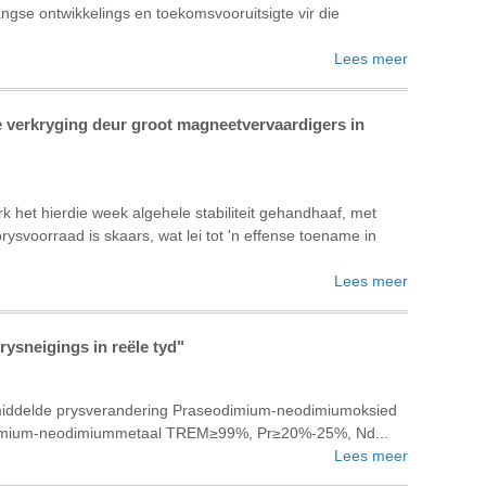
angse ontwikkelings en toekomsvooruitsigte vir die
Lees meer
 verkryging deur groot magneetvervaardigers in
 het hierdie week algehele stabiliteit gehandhaaf, met
rysvoorraad is skaars, wat lei tot 'n effense toename in
Lees meer
ysneigings in reële tyd"
middelde prysverandering Praseodimium-neodimiumoksied
imium-neodimiummetaal TREM≥99%, Pr≥20%-25%, Nd...
Lees meer