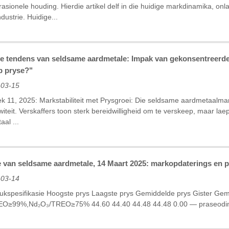
asionele houding. Hierdie artikel delf in die huidige markdinamika, onl
ustrie. Huidige...
ie tendens van seldsame aardmetale: Impak van gekonsentreerde
p pryse?"
-03-15
k 11, 2025: Markstabiliteit met Prysgroei: Die seldsame aardmetaalmark
teit. Verskaffers toon sterk bereidwilligheid om te verskeep, maar laep
al ...
 van seldsame aardmetale, 14 Maart 2025: markopdaterings en pr
-03-14
kspesifikasie Hoogste prys Laagste prys Gemiddelde prys Gister Ge
EO≥99%,Nd₂O₃/TREO≥75% 44.60 44.40 44.48 44.48 0.00 — praseod