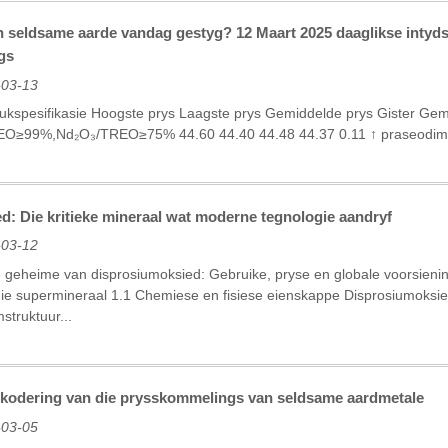
an seldsame aarde vandag gestyg? 12 Maart 2025 daaglikse intyd
gs
-03-13
kspesifikasie Hoogste prys Laagste prys Gemiddelde prys Gister Ge
EO≥99%,Nd₂O₃/TREO≥75% 44.60 44.40 44.48 44.37 0.11 ↑ praseodi
d: Die kritieke mineraal wat moderne tegnologie aandryf
-03-12
ie geheime van disprosiumoksied: Gebruike, pryse en globale voorsienin
ie supermineraal‌ ‌1.1 Chemiese en fisiese eienskappe‌ Disprosiumoksi
struktuur...
ekodering van die prysskommelings van seldsame aardmetale
-03-05