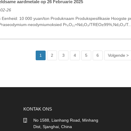
seldsame aardmetale op 26 Februarie 2025
-02-26
 Eenheid: 10 000 yuan/ton Produknaam Produkspesifikasie Hoogste p
g Praseodymium-neodymiumoksied Pr₆O₁₁+Nd₂O₃/TREO≥99%,Nd₂O₃/T..
1
2
3
4
5
6
Volgende >
KONTAK ONS
No 1588, Lianhang Road, Minhang
Dist, Sjanghai, China