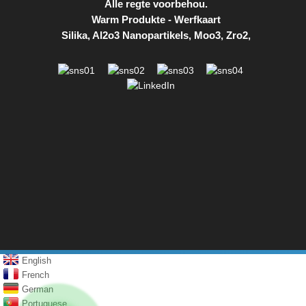
Alle regte voorbehou.
Warm Produkte
-
Werfkaart
Silika
,
Al2o3 Nanopartikels
,
Moo3
,
Zro2
,
English
French
German
Portuguese