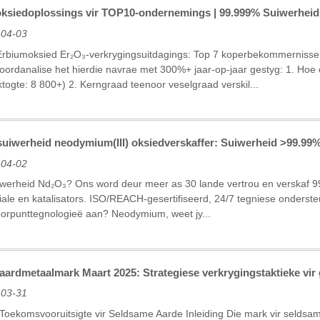
ksiedoplossings vir TOP10-ondernemings | 99.999% Suiwerheids
-04-03
Erbiumoksied Er₂O₃-verkrygingsuitdagings: Top 7 koperbekommernisse 
woordanalise het hierdie navrae met 300%+ jaar-op-jaar gestyg: 1. Hoe 
togte: 8 800+) 2. Kerngraad teenoor veselgraad verskil...
suiwerheid neodymium(III) oksiedverskaffer: Suiwerheid >99.99%
-04-02
werheid Nd₂O₃? Ons word deur meer as 30 lande vertrou en verskaf 99
ale en katalisators. ISO/REACH-gesertifiseerd, 24/7 tegniese onderst
orpunttegnologieë aan? Neodymium, weet jy...
aardmetaalmark Maart 2025: Strategiese verkrygingstaktieke vir
-03-31
oekomsvooruitsigte vir Seldsame Aarde Inleiding Die mark vir seldsa