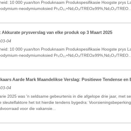
eid: 10 000 yuan/ton Produknaam Produkspesifikasie Hoogste prys La
seodymium-neodymiumoksied Pr₆O₁₁+Nd₂O₃/TREO≥99%,Nd₂O₃/TREO..
: Akkurate prysverslag van elke produk op 3 Maart 2025
-03-04
eid: 10 000 yuan/ton Produknaam Produkspesifikasie Hoogste prys La
seodymium-neodymiumoksied Pr₆O₁₁+Nd₂O₃/TREO≥99%,Nd₂O₃/TREO..
Skaars Aarde Mark Maandelikse Verslag: Positiewe Tendense e
-03-04
rie 2025 was 'n seldsame gebeurtenis in die afgelope drie jaar, met 
e sleutelfaktore het tot hierdie tendens bygedra: Voorsieningsbeperkin
iedvoorraad voor die vakansie...