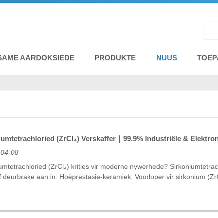
SAME AARDOKSIEDE
PRODUKTE
NUUS
TOEP
umtetrachloried (ZrCl₄) Verskaffer｜99.9% Industriële & Elektr
-04-08
mtetrachloried (ZrCl₄) krities vir moderne nywerhede? Sirkoniumtetrachl
yf deurbrake aan in: Hoëprestasie-keramiek: Voorloper vir sirkonium