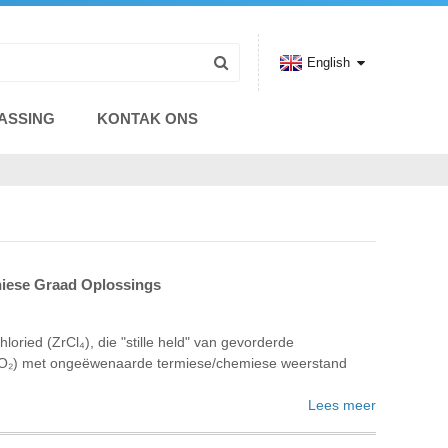
English
ASSING
KONTAK ONS
oniese Graad Oplossings
oried (ZrCl₄), die "stille held" van gevorderde
 (ZrO₂) met ongeëwenaarde termiese/chemiese weerstand
Lees meer