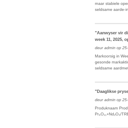
maar stabiele oper
seldsame aarde-ind
"Aanwyser vir d
week 11, 2025, o
deur admin op 25
Markoorsig in Wee
gesonde markaktiwi
seldsame aardmeta
"Daaglikse pryse
deur admin op 25
Produknaam Produ
Pr₆O₁₁+Nd₂O₃/TR