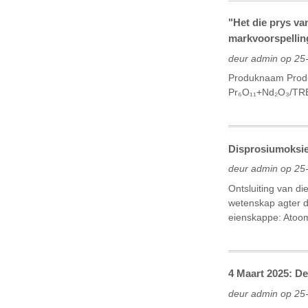
"Het die prys v
markvoorspellin
deur admin op 25
Produknaam Produ
Pr₆O₁₁+Nd₂O₃/TR
Disprosiumoksie
deur admin op 25
Ontsluiting van d
wetenskap agter d
eienskappe: ‌Atoom
4 Maart 2025: D
deur admin op 25