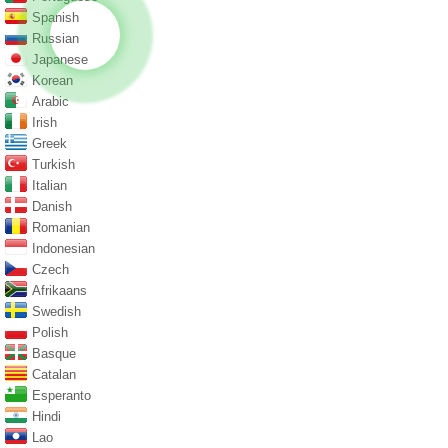
Spanish
Russian
Japanese
Korean
Arabic
Irish
Greek
Turkish
Italian
Danish
Romanian
Indonesian
Czech
Afrikaans
Swedish
Polish
Basque
Catalan
Esperanto
Hindi
Lao