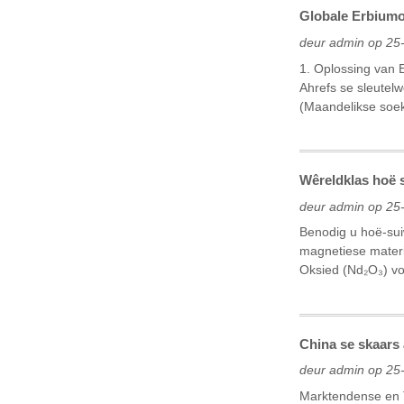
Globale Erbiumo
deur admin op 25
1. Oplossing van 
Ahrefs se sleutel
(Maandelikse soek
Wêreldklas hoë 
deur admin op 25
Benodig u hoë-sui
magnetiese materi
Oksied (Nd₂O₃) vo
China se skaars 
deur admin op 25
Marktendense en T