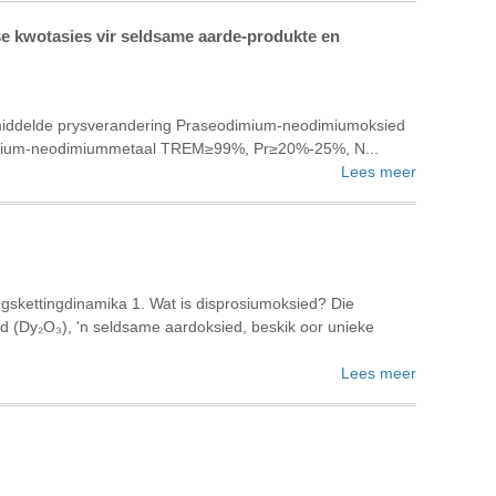
se kwotasies vir seldsame aarde-produkte en
middelde prysverandering Praseodimium-neodimiumoksied
mium-neodimiummetaal TREM≥99%, Pr≥20%-25%, N...
Lees meer
gskettingdinamika ‌1. Wat is disprosiumoksied? Die
ed (Dy₂O₃), 'n seldsame aardoksied, beskik oor unieke
Lees meer