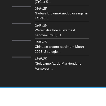
(ZrCl₄) S...
03/04/25
Globale Erbiumoksiedoplossings vir
TOP10 E...
02/04/25
Wêreldklas hoë suiwerheid
neodymium(III) O...
31/03/25
China se skaars aardmark Maart
2025: Strategie...
15/03/25
"Seldsame Aarde Marktendens
Aanwyser:...