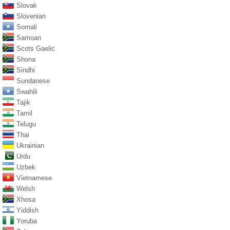
Slovak
Slovenian
Somali
Samoan
Scots Gaelic
Shona
Sindhi
Sundanese
Swahili
Tajik
Tamil
Telugu
Thai
Ukrainian
Urdu
Uzbek
Vietnamese
Welsh
Xhosa
Yiddish
Yoruba