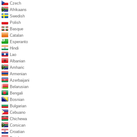
Czech
Afrikaans
Swedish
Polish
Basque
Catalan
Esperanto
Hindi
Lao
Albanian
Amharic
Armenian
Azerbaijani
Belarusian
Bengali
Bosnian
Bulgarian
Cebuano
Chichewa
Corsican
Croatian