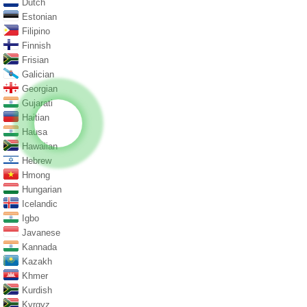
Dutch
Estonian
Filipino
Finnish
Frisian
Galician
Georgian
Gujarati
Haitian
Hausa
Hawaiian
Hebrew
Hmong
Hungarian
Icelandic
Igbo
Javanese
Kannada
Kazakh
Khmer
Kurdish
Kyrgyz