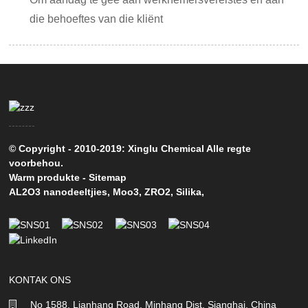
die behoeftes van die kliënt
© Copyright - 2010-2019: Xinglu Chemical Alle regte
voorbehou.
Warm produkte
-
Sitemap
AL2O3 nanodeeltjies
,
Moo3
,
ZRO2
,
Silika
,
KONTAK ONS
No 1588, Lianhang Road, Minhang Dist, Sjanghai, China