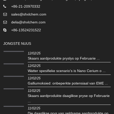
+86-21-20970332
sales@shxlchem.com
delia@shxlchem.com
+86-13524231522
JONGSTE NUUS
12/02/25
Skaars aardprodukte pryslys op Februarie ...
12/02/25
Watter spesifieke scenario's is Nano Cerium o ...
12/02/25
Galliumoksied: onbeperkte potensiaal van EME ...
11/02/25
Skaars aardprodukte daaglikse pryse op Februarie
...
11/02/25
Die daaglikse prys van seldsame aardprodukte op