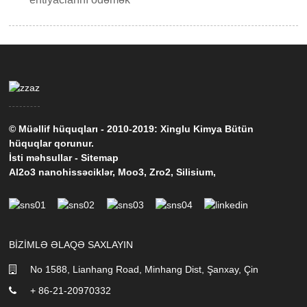
© Müəllif hüquqları - 2010-2019: Xinglu Kimya Bütün
hüquqlar qorunur.
İsti məhsullar
-
Sitemap
Al2o3 nanohissəciklər
,
Moo3
,
Zro2
,
Silisium
,
BIZIMLƏ ƏLAQƏ SAXLAYIN
No 1588, Lianhang Road, Minhang Dist, Şanxay, Çin
+ 86-21-20970332