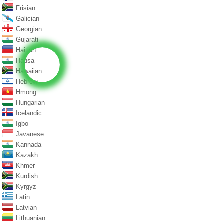
Frisian
Galician
Georgian
Gujarati
Haitian
Hausa
Hawaiian
Hebrew
Hmong
Hungarian
Icelandic
Igbo
Javanese
Kannada
Kazakh
Khmer
Kurdish
Kyrgyz
Latin
Latvian
Lithuanian