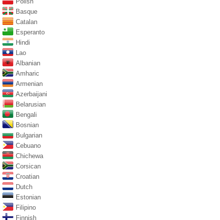
Polish
Basque
Catalan
Esperanto
Hindi
Lao
Albanian
Amharic
Armenian
Azerbaijani
Belarusian
Bengali
Bosnian
Bulgarian
Cebuano
Chichewa
Corsican
Croatian
Dutch
Estonian
Filipino
Finnish