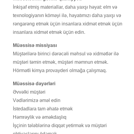
İnkişaf etmiş materiallar, daha yaxşı həyat: elm və
texnologiyanın köməyi ilə, həyatımızı daha yaxşı və
rəngarəng etmək üçün insanlara xidmət etmək üçün
insanlara xidmət etmək üçün edin.
Müəssisə missiyası
Müştərilərə birinci dərəcəli məhsul və xidmətlər ilə
müştəri təmin etmək, müştəri məmnun etmək.
Hörmətli kimya provayderi olmağa çalışmaq.
Müəssisə dəyərləri
Əvvəlki müştəri
Vədlərimizə əməl edin
İstedadlara tam əhatə etmək
Həmrəylik və əməkdaşlıq
İşçinin tələblərinə diqqət yetirmək və müştəri
ehtiyaclarını ödəmək