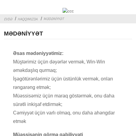
MƏDƏNIYYƏT
EVDƏ
HAQQIMIZDA
MƏDƏNIYYƏT
Əsas mədəniyyətimiz:
Müştərimiz üçün dəyərlər vermək, Win-Win
əməkdaşlıq qurmaq;
İşəgötürənlərimiz üçün üstünlük vermək, onları
rəngarəng etmək;
Müəssisəmiz üçün maraq göstərmək, onu daha
sürətli inkişaf etdirmək;
Cəmiyyət üçün varlı olmaq, onu daha ahəngdar
etmək
Müəssisənin görmə qabiliyyəti