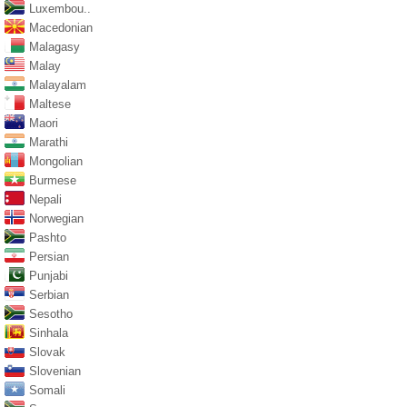
Luxembou..
Macedonian
Malagasy
Malay
Malayalam
Maltese
Maori
Marathi
Mongolian
Burmese
Nepali
Norwegian
Pashto
Persian
Punjabi
Serbian
Sesotho
Sinhala
Slovak
Slovenian
Somali