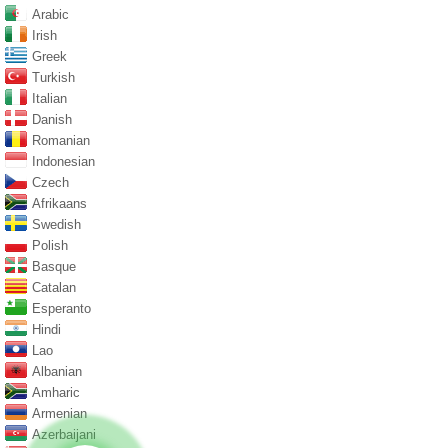
Arabic
Irish
Greek
Turkish
Italian
Danish
Romanian
Indonesian
Czech
Afrikaans
Swedish
Polish
Basque
Catalan
Esperanto
Hindi
Lao
Albanian
Amharic
Armenian
Azerbaijani