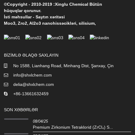
©Copyright - 2010-2019 :Xinglu Chemical Bütün
hüquqlar qorunur.
İsti məhsullar
-
Saytın xəritəsi
Moo3
,
Zro2
,
Al2o3 nanohissəcikləri
,
silisium
,
BIZIMLƏ ƏLAQƏ SAXLAYIN
No 1588, Lianhang Road, Minhang Dist, Şanxay, Çin
info@shxlchem.com
delia@shxlchem.com
+86-13661632459
SON XƏBƏRLƏR
08/04/25
Premium Zirkonium Tetraklorid (ZrCl₄) S...