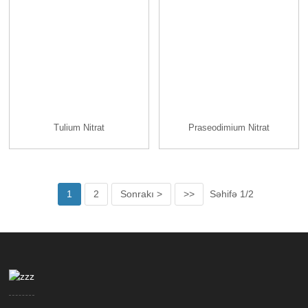
Tulium Nitrat
Praseodimium Nitrat
1
2
Sonrakı >
>>
Səhifə 1/2