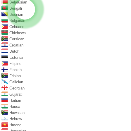
Belarusian
Bengali
Bosnian
Bulgarian
Cebuano
Chichewa
Corsican
Croatian
Dutch
Estonian
Filipino
Finnish
Frisian
Galician
Georgian
Gujarati
Haitian
Hausa
Hawaiian
Hebrew
Hmong