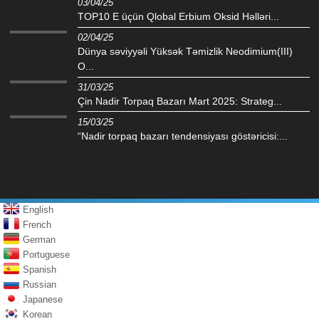
03/04/25
TOP10 E üçün Qlobal Erbium Oksid Həlləri...
02/04/25
Dünya səviyyəli Yüksək Təmizlik Neodimium(III)
O...
31/03/25
Çin Nadir Torpaq Bazarı Mart 2025: Strateg...
15/03/25
“Nadir torpaq bazarı tendensiyası göstəricisi:...
English
French
German
Portuguese
Spanish
Russian
Japanese
Korean