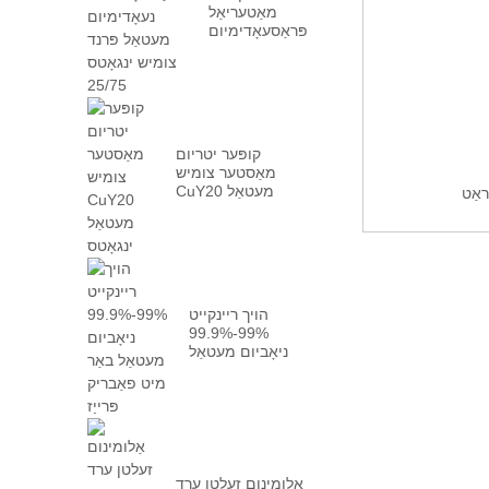
מאַטעריאַל
פּראַסעאָדימיום
נעאָדימיום
מעטאַל פּרן...
קופּער יטריום
מאַסטער צומיש
CuY20 מעטאַל
ראַט
ינגאָטס
הויך ריינקייט
99%-99.9%
ניאָביום מעטאַל
באַר מיט פאַבריק ...
אַלומינום זעלטן ערד