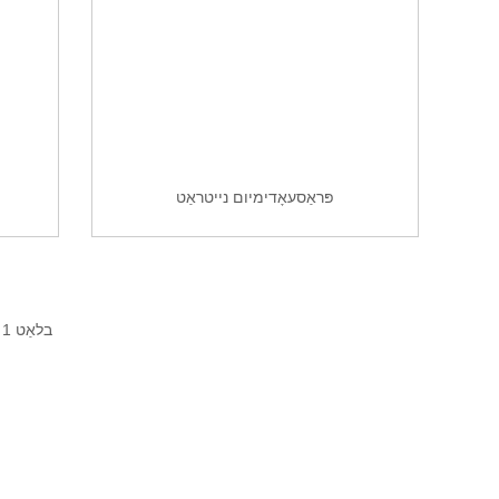
פּראַסעאָדימיום נייטראַט
בלאַט 1 / 2