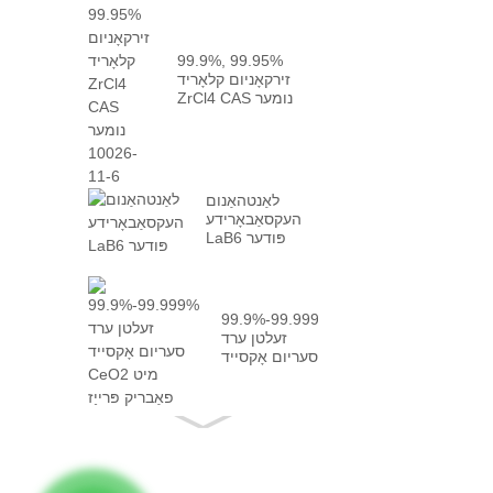
99.9%, 99.95%
זירקאָניום קלאָריד
ZrCl4 CAS נומער
10026-...
לאַנטהאַנום
העקסאַבאָרידע
LaB6 פּודער
99.9%-99.999%
זעלטן ערד
סעריום אָקסייד
CeO2 מיט
פאַקט ...