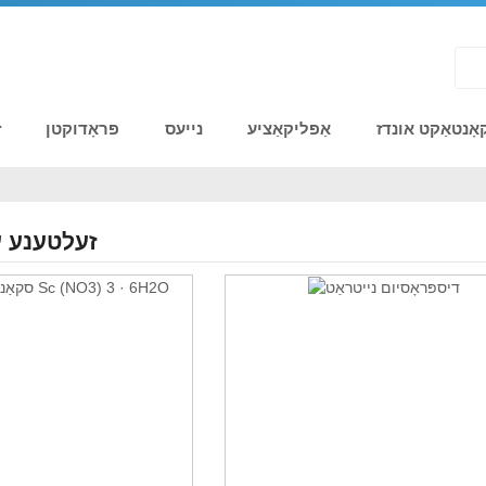
אָנטאַקט אונדז
אַפּליקאַציע
נייעס
פּראָדוקטן
ז
זעלטענע ע