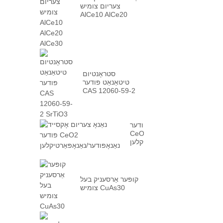
צעריום צומיש
AlCe10 AlCe20
AlCe30
סטראָנטיום
טיטאַנאַט פּודער
CAS 12060-59-2
SrTiO3
נאַנאָ צעריום אָקסייד פּודער
CeO2
נאַנאָפּודער/נאַנאָפּאַרטיקלען
קופּער אַרסעניק בעל
צומיש CuAs30