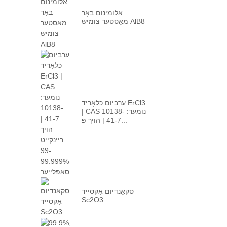
אַלומינום באָר
מאַסטער צומיש AlB8
ערביום כלאָריד ErCl3
| CAS נומער: 10138-
41-7 | הויך פּ...
סקאַנדיום אָקסייד
Sc2O3