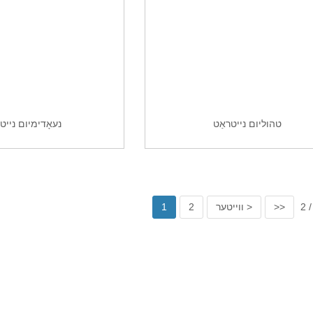
טהוליום נייטראַט
נעאָדימיום נייט
>>
ווייטער >
2
1