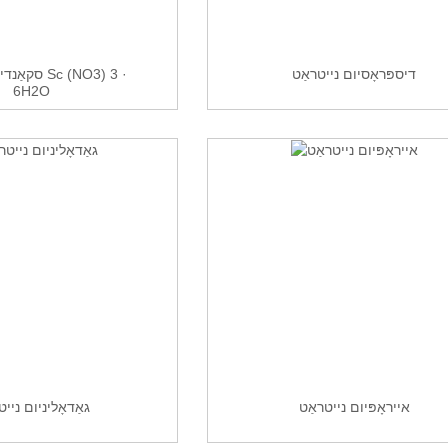
דיספּראָסיום נייטראַט
סקאַנדיום ניי
6H2O
אייראָפּיום נייטראַט
גאַדאָליניום נייט