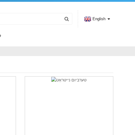
English
ק