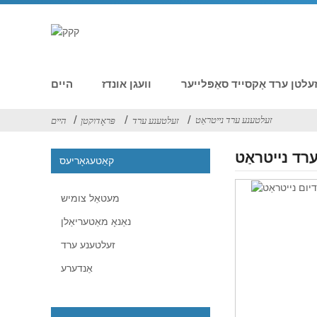
עלטן ערד אָקסייד סאַפּלייער
וועגן אונדז
היים
זעלטענע ערד נייטראַט
זעלטענע ערד
פּראָדוקטן
היים
רד נייטראַט
קאַטעגאָריעס
מעטאַל צומיש
נאַנאָ מאַטעריאַלן
זעלטענע ערד
אַנדערע