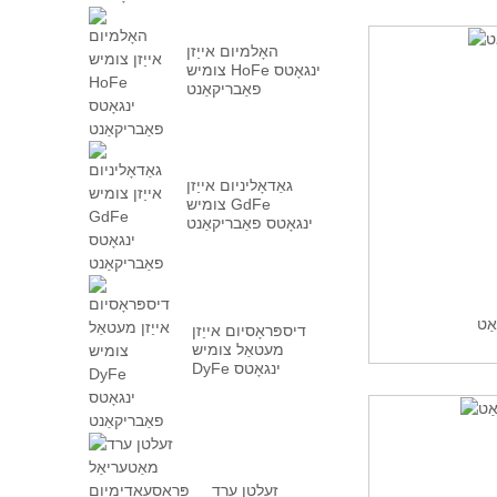
האָלמיום אייַזן
צומיש HoFe ינגאָטס
פאַבריקאַנט
גאַדאָליניום אייַזן
צומיש GdFe
ינגאָטס פאַבריקאַנט
ַט
דיספּראָסיום אייַזן
מעטאַל צומיש
DyFe ינגאָטס
פאַבריקאַנט
זעלטן ערד