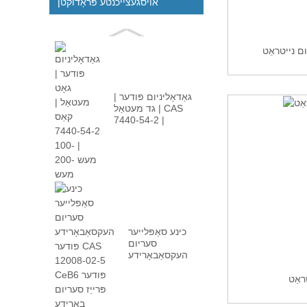
אויסגעצייכנטע פּראָדוקטן
טראַט Sc (NO3) 3 ·
גאַדאָליניום פּודער |
גד מעטאַל | CAS
7440-54-2 |
-100ם...
כינע סאַפּלייער
סעריום
העקסאַבאָרידע
פּודער קאַס
12008-02...
ראַט