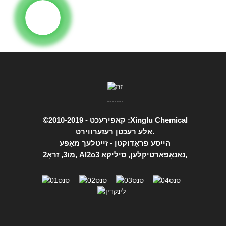
©קאפירעכט - 2010-2019 :Xinglu Chemical
אלע רעכטן רעזערווירט.
הייסע פּראָדוקטן
-
זייטלעך מאַפּע
,
Al2o3 נאַנאָפּאַרטיקלען
,
סיליקאַ
,
מו3
,
זראָ2