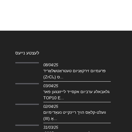
לעצטע נייעס
08/04/25
פּרעמיום זירקאָניום טעטראַטשלאָריד
(ZrCl₄) ס...
03/04/25
גלאבאלע ערביום אקסייד לייזונגען פאר
TOP10 E...
02/04/25
וועלט-קלאַס הויך ריינקייט נעאָדימיום
(III) אָ...
31/03/25