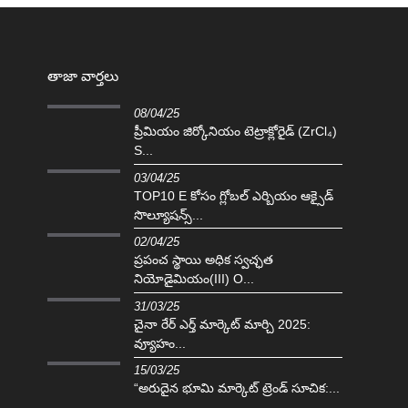
తాజా వార్తలు
08/04/25
ప్రీమియం జిర్కోనియం టెట్రాక్లోరైడ్ (ZrCl₄)
S...
03/04/25
TOP10 E కోసం గ్లోబల్ ఎర్బియం ఆక్సైడ్
సొల్యూషన్స్...
02/04/25
ప్రపంచ స్థాయి అధిక స్వచ్ఛత
నియోడైమియం(III) O...
31/03/25
చైనా రేర్ ఎర్త్ మార్కెట్ మార్చి 2025:
వ్యూహం...
15/03/25
“అరుదైన భూమి మార్కెట్ ట్రెండ్ సూచిక:...