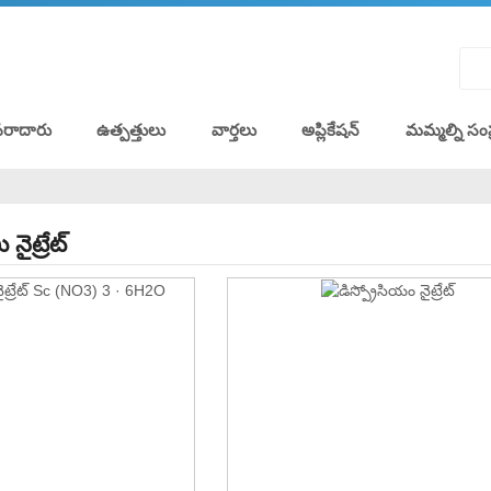
ఫరాదారు
ఉత్పత్తులు
వార్తలు
అప్లికేషన్
మమ్మల్ని సంప
ైట్రేట్