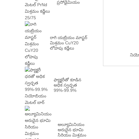
ప్రసోడైమియం
నియోడైమియం
మెటల్ PrN...
రాగి యట్రియం మాస్టర్
మిశ్రమం CuY20
లోహపు కడ్డీలు
నియో
ఫ్యాక్టరీతో కూడిన
అధిక స్వచ్ఛత
99%-99.9%
నియోబియం మెటల్
బార్...
అల్యూమినియం
అరుదైన భూమి
సిరియం మిశ్రమం