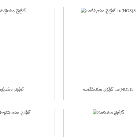
్రియం నైట్రేట్
లుటీషియం నైట్రేట్ Lu(NO3)3