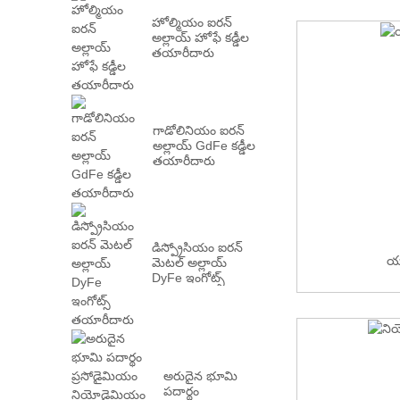
హోల్మియం ఐరన్
అల్లాయ్ హోఫే కడ్డీల
తయారీదారు
గాడోలినియం ఐరన్
అల్లాయ్ GdFe కడ్డీల
తయారీదారు
డిస్ప్రోసియం ఐరన్
యట
మెటల్ అల్లాయ్
DyFe ఇంగోట్స్
తయారీదారు
అరుదైన భూమి
పదార్థం