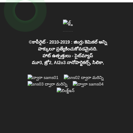
©కాపీరైట్ - 2010-2019 : జింగ్లు కెమికల్ అన్ని
హక్కులూ ప్రత్యేకించుకోవడమైనది.
హాట్ ఉత్పత్తులు
-
సైట్‌మ్యాప్
మూ3
,
జ్రో2
,
Al2o3 నానోపార్టికల్స్
,
సిలికా
,