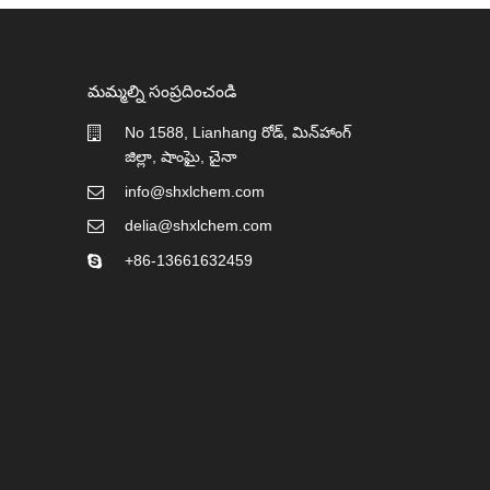
మమ్మల్ని సంప్రదించండి
No 1588, Lianhang రోడ్, మిన్‌హాంగ్
జిల్లా, షాంఘై, చైనా
info@shxlchem.com
delia@shxlchem.com
+86-13661632459