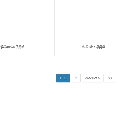
డైమియం నైట్రేట్
థులియం నైట్రేట్
1. 1.
2
తదుపరి >
>>