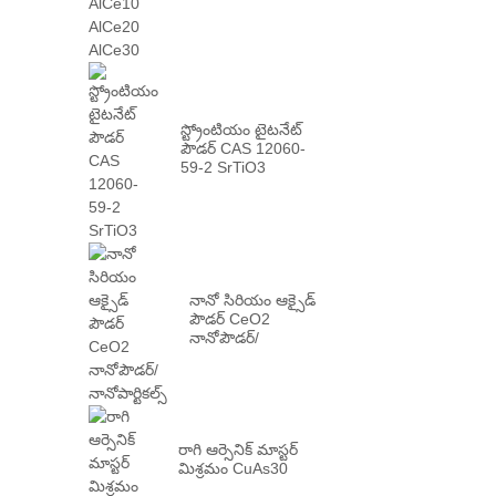
AlCe10 AlCe20
AlCe30
స్ట్రోంటియం టైటనేట్
పౌడర్ CAS 12060-
59-2 SrTiO3
నానో సిరియం ఆక్సైడ్
పౌడర్ CeO2
నానోపౌడర్/
నానోపార్టికల్స్
రాగి ఆర్సెనిక్ మాస్టర్
మిశ్రమం CuAs30