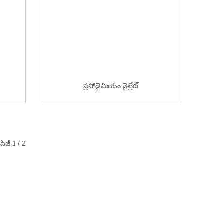
ప్రసోడైమియం నైట్రేట్
పేజీ 1 / 2