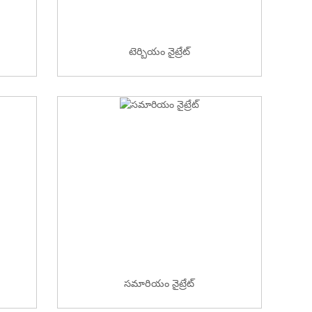
టెర్బియం నైట్రేట్
సమారియం నైట్రేట్