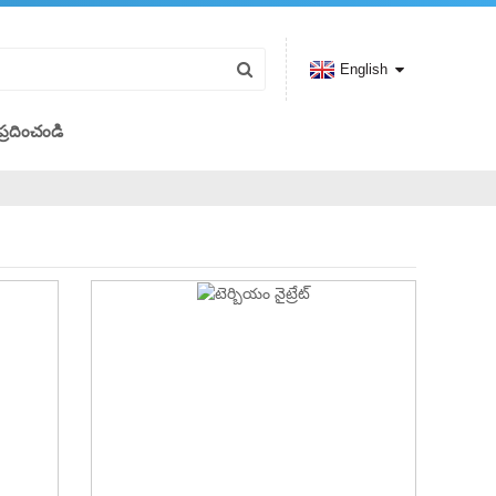
English
్రదించండి