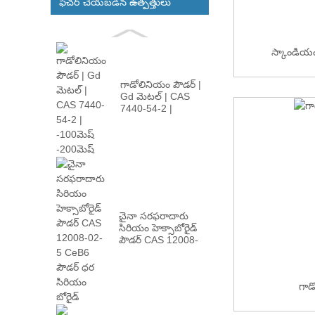
ఫీచర్ చేయబడిన ఉత్పత్తులు
స్కాండియం 
గాడోలినియం పౌడర్ |
Gd మెటల్ | CAS
7440-54-2 |
-100మీ...
చైనా సరఫరాదారు
సిరియం హెక్సాబోరైడ్
పౌడర్ CAS 12008-
02...
గాడ