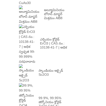
అల్యూమినియం
బోరాన్ మాస్టర్
మిశ్రమం AlB8
ఎర్బియం క్లోరైడ్
ErCl3 | CAS నం.:
10138-41-7 | అధిక
p...
స్కాండియం ఆక్సైడ్
Sc2O3
99.9%, 99.95%
జిర్కోనియం క్లోరైడ్
ZrCl4 CAS నం