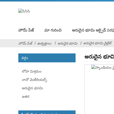
హొమ్ పేజ్
మా గురించి
అరుదైన భూమి ఆక్సైడ్ సర
అరుదైన భూమి నైట్రేట్
హొమ్ పేజ్
ఉత్పత్తులు
అరుదైన భూమి
అరుదైన భూమి న
వర్గం
లోహ మిశ్రమం
నానో మెటీరియల్స్
అరుదైన భూమి
ఇతర