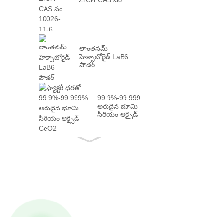
10026-...
లాంతనమ్
హెక్సాబోరైడ్ LaB6
పౌడర్
99.9%-99.999%
అరుదైన భూమి
సిరియం ఆక్సైడ్
CeO2
వాస్తవంతో...