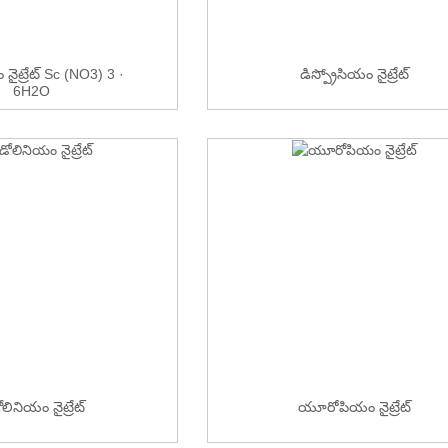
నైట్రేట్ Sc (NO3) 3 ·
డిస్ప్రోసియం నైట్రేట్
6H2O
ోలినియం నైట్రేట్
యూరోపియం నైట్రేట్