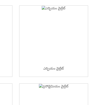
ఎర్బియం నైట్రేట్