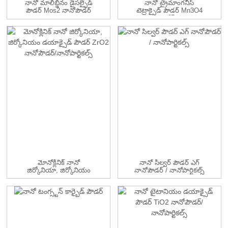
నానో మాలిబ్డినం డైసల్ఫైడ్
నానో ట్రైమాంగనీస్
పౌడర్ Mos2 నానోపౌడర్
టెట్రాక్సైడ్ పౌడర్ Mn3O4
నానోప్...
మోనోక్లినిక్ నానో
నానో సిల్వర్ పౌడర్ ఎగ్
జిర్కోనియా, జిర్కోనియం
నానోపౌడర్ / నానోపార్టికల్స్
డయాక్సైడ్ పౌ...