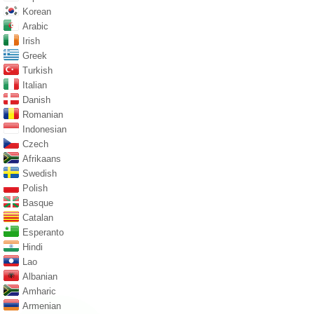
Korean
Arabic
Irish
Greek
Turkish
Italian
Danish
Romanian
Indonesian
Czech
Afrikaans
Swedish
Polish
Basque
Catalan
Esperanto
Hindi
Lao
Albanian
Amharic
Armenian