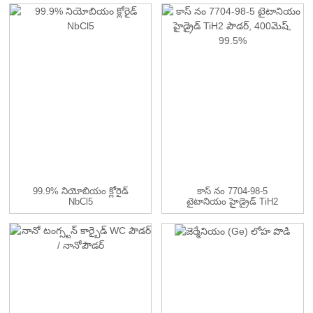
99.9% నియోబియం క్లోరైడ్
కాస్ నం 7704-98-5
NbCl5
టైటానియం హైడ్రైడ్ TiH2
పౌడర్, ...