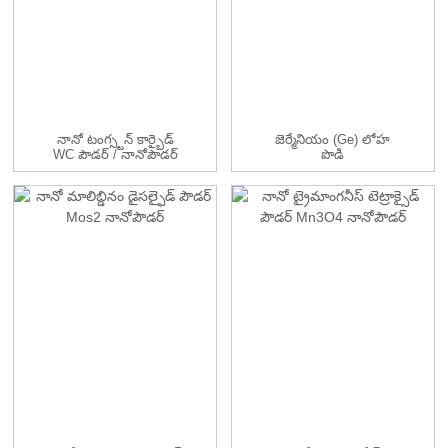
నానో టంగ్స్టన్ కార్బైడ్
జెర్మేనియం (Ge) లోహ
WC పౌడర్ / నానోపౌడర్
పొడి