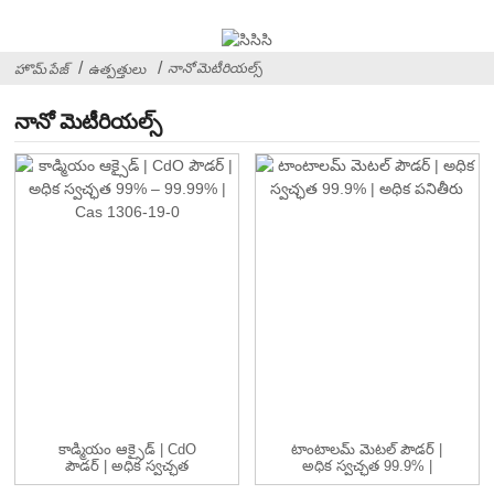
నానో మెటీరియల్స్
హొమ్ పేజ్
ఉత్పత్తులు
నానో మెటీరియల్స్
కాడ్మియం ఆక్సైడ్ | CdO
టాంటాలమ్ మెటల్ పౌడర్ |
పౌడర్ | అధిక స్వచ్ఛత
అధిక స్వచ్ఛత 99.9% |
99% &#...
అధిక ...