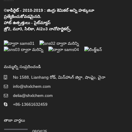
©కాపీరైట్ - 2010-2019 : జింగ్లు కెమికల్ అన్ని హక్కులూ
ప్రత్యేకించుకోవడమైనది.
హాట్ ఉత్పత్తులు
-
సైట్‌మ్యాప్
జ్రో2
,
మూ3
,
సిలికా
,
Al2o3 నానోపార్టికల్స్
,
మమ్మల్ని సంప్రదించండి
No 1588, Lianhang రోడ్, మిన్‌హాంగ్ జిల్లా, షాంఘై, చైనా
info@shxlchem.com
delia@shxlchem.com
+86-13661632459
తాజా వార్తలు
08/04/25