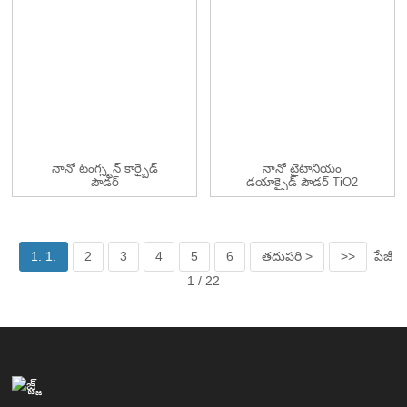
నానో టంగ్స్టన్ కార్బైడ్
నానో టైటానియం
పౌడర్
డయాక్సైడ్ పౌడర్ TiO2
నానోపౌడర్/na...
1. 1.
2
3
4
5
6
తదుపరి >
>>
పేజీ
1 / 22