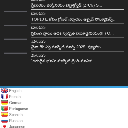
ప్రీమియం జిర్కోనియం టెట్రాక్లోరైడ్ (ZrCl₄) S...
03/04/25
TOP10 E కోసం గ్లోబల్ ఎర్బియం ఆక్సైడ్ సొల్యూషన్స్...
02/04/25
ప్రపంచ స్థాయి అధిక స్వచ్ఛత నియోడైమియం(III) O...
31/03/25
చైనా రేర్ ఎర్త్ మార్కెట్ మార్చి 2025: వ్యూహం...
15/03/25
“అరుదైన భూమి మార్కెట్ ట్రెండ్ సూచిక:...
English
French
German
Portuguese
Spanish
Russian
Japanese