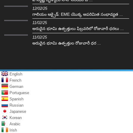
12/02/25
గాలియం ఆక్సైడ్: EME యొక్క అపరిమిత సంభావ్యత ...
11/02/25
అరుదైన భూమి ఉత్పత్తులు ఫిబ్రవరిలో రోజువారీ ధరలు ...
11/02/25
అరుదైన భూమి ఉత్పత్తుల రోజువారీ ధర ...
English
French
German
Portuguese
Spanish
Russian
Japanese
Korean
Arabic
Irish