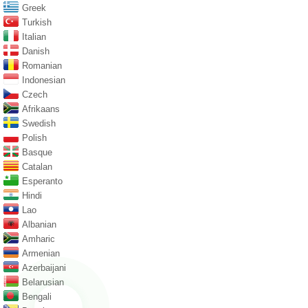
Greek
Turkish
Italian
Danish
Romanian
Indonesian
Czech
Afrikaans
Swedish
Polish
Basque
Catalan
Esperanto
Hindi
Lao
Albanian
Amharic
Armenian
Azerbaijani
Belarusian
Bengali