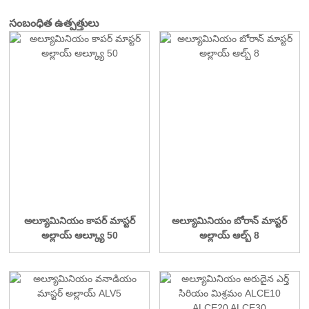
సంబంధిత ఉత్పత్తులు
అల్యూమినియం కాపర్ మాస్టర్
అల్యూమినియం బోరాన్ మాస్టర్
అల్లాయ్ ఆల్క్యూ 50
అల్లాయ్ ఆల్బ్ 8