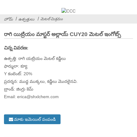
మెటల్ మిశ్రమం
హోమ్
ఉత్పత్తులు
రాగి యిట్రియం మాస్టర్ అల్లాయ్ CUY20 మెటల్ ఇంగోట్స్
చిన్న వివరణ:
ఉత్పత్తి: రాగి యట్రియం మెటల్ కడ్డీలు
ఫార్ములా: క్యూ
Y కంటెంట్: 20%
ప్రదర్శన: ముద్ద ముక్కలు, కడ్డీలు మొదలైనవి.
బ్రాండ్: జింగ్లు కెమ్
Email: erica@shxlchem.com
మాకు ఇమెయిల్ పంపండి