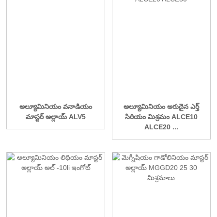
అల్యూమినియం వనాడియం
అల్యూమినియం అరుదైన ఎర్త్
మాస్టర్ అల్లాయ్ ALV5
సిరియం మిశ్రమం ALCE10
ALCE20 ...