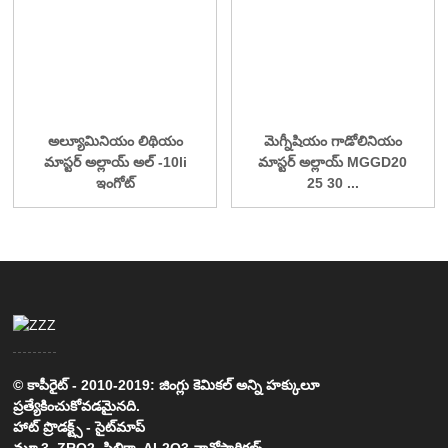
అల్యూమినియం లిథియం
మెగ్నీషియం గాడోలినియం
మాస్టర్ అల్లాయ్ అల్ -10li
మాస్టర్ అల్లాయ్ MGGD20
ఇంగోట్
25 30 ...
© కాపీరైట్ - 2010-2019: జింగ్లు కెమికల్ అన్ని హక్కులూ
ప్రత్యేకించుకోవడమైనది.
హాట్ ప్రొడక్ట్స్
-
సైట్‌మాప్
మూ 3
,
ZRO2
,
సిలికా
,
AL2O3 నానోపార్టికల్స్
,