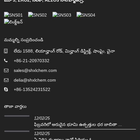
మమ్మల్ని సంప్రదించండి
లేదు 1588, లియాన్హాంగ్ రోడ్, మిన్హాంగ్ డిస్ట్రిక్ట్, షాంఘై, చైనా
+86-21-20970332
sales@shxlchem.com
delia@shxlchem.com
+86-13524231522
తాజా వార్తలు
12/02/25
ఫిబ్రవరిలో అరుదైన భూమి ఉత్పత్తుల ధర జాబితా ...
12/02/25
ఏ నిర్దిష్ట దృశ్యాలు నానో సిరియం ఓ ...