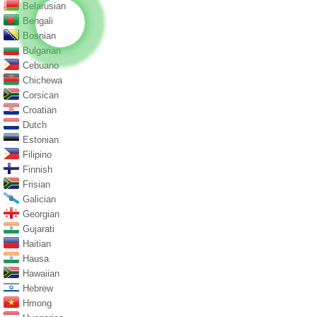
Belarusian
Bengali
Bosnian
Bulgarian
Cebuano
Chichewa
Corsican
Croatian
Dutch
Estonian
Filipino
Finnish
Frisian
Galician
Georgian
Gujarati
Haitian
Hausa
Hawaiian
Hebrew
Hmong