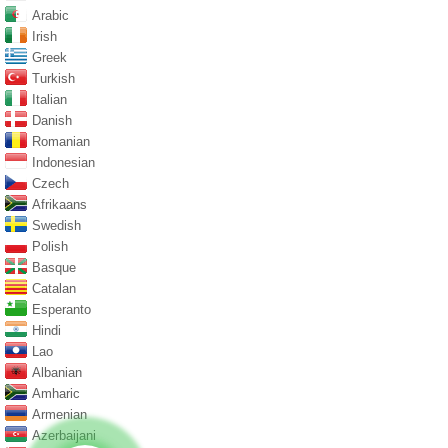
Arabic
Irish
Greek
Turkish
Italian
Danish
Romanian
Indonesian
Czech
Afrikaans
Swedish
Polish
Basque
Catalan
Esperanto
Hindi
Lao
Albanian
Amharic
Armenian
Azerbaijani