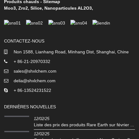
Produits chauds
-
Sitemap
Moo3
,
Zro2
,
Silice
,
Nanoparticules AL2O3
,
CONTACTEZ-NOUS
Non 1588, Lianhang Road, Minhang Dist, Shanghai, Chine
+ 86-21-20970332
sales@shxlchem.com
delia@shxlchem.com
+ 86-13524231522
DERNIÈRES NOUVELLES
12/02/25
Liste des prix des produits Rare Earth sur février ...
12/02/25