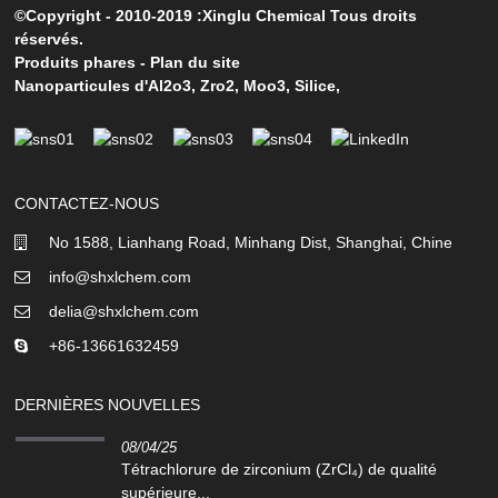
©Copyright - 2010-2019 :Xinglu Chemical Tous droits
réservés.
Produits phares
-
Plan du site
Nanoparticules d'Al2o3
,
Zro2
,
Moo3
,
Silice
,
CONTACTEZ-NOUS
No 1588, Lianhang Road, Minhang Dist, Shanghai, Chine
info@shxlchem.com
delia@shxlchem.com
+86-13661632459
DERNIÈRES NOUVELLES
08/04/25
Tétrachlorure de zirconium (ZrCl₄) de qualité
supérieure...