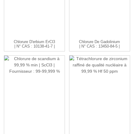
Chlorure D'erbium ErCl3
Chlorure De Gadolinium
| N° CAS : 10138-41-7 |
| N° CAS : 13450-84-5 |
H...
GdC...