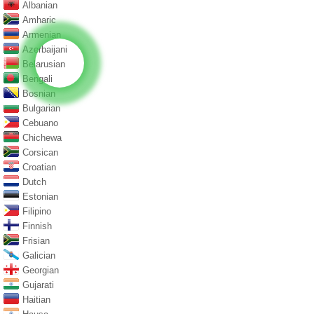
Albanian
Amharic
Armenian
Azerbaijani
Belarusian
Bengali
Bosnian
Bulgarian
Cebuano
Chichewa
Corsican
Croatian
Dutch
Estonian
Filipino
Finnish
Frisian
Galician
Georgian
Gujarati
Haitian