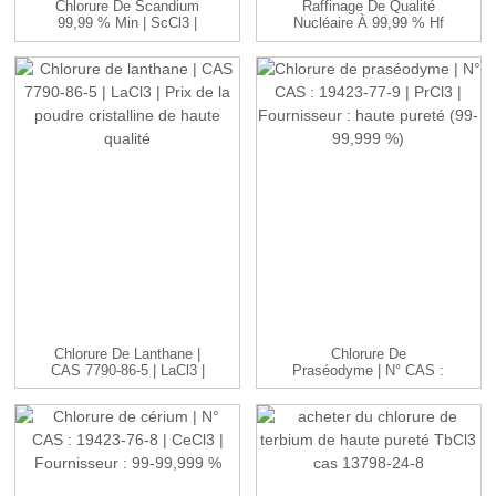
Chlorure De Scandium
Raffinage De Qualité
99,99 % Min | ScCl3 |
Nucléaire À 99,99 % Hf
99-99,999...
50 Ppm De Haute
Pureté...
Chlorure De Lanthane |
Chlorure De
CAS 7790-86-5 | LaCl3 |
Praséodyme | N° CAS :
H...
19423-77-9 | P...