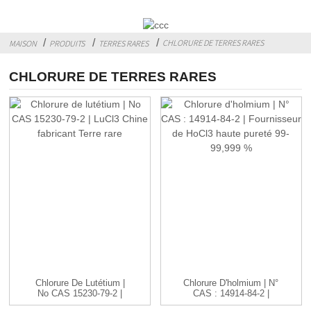
CHLORURE DE TERRES RARES
MAISON
PRODUITS
TERRES RARES
CHLORURE DE TERRES RARES
Chlorure De Lutétium |
Chlorure D'holmium | N°
No CAS 15230-79-2 |
CAS : 14914-84-2 |
LuCl3C...
HoCl3 ...