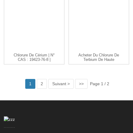
Chlorure De Cérium | N°
Acheter Du Chlorure De
CAS : 19423-76-8 |
Terbium De Haute
CeCl3 |...
Pureté TbCl3 Cas
1379...
1
2
Suivant >
>>
Page 1 / 2