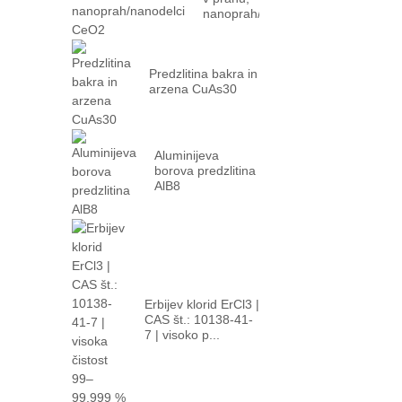
nanoprah/nanodelci
CeO2
Predzlitina bakra in
arzena CuAs30
Aluminijeva
borova predzlitina
AlB8
Erbijev klorid ErCl3 |
CAS št.: 10138-41-
7 | visoko p...