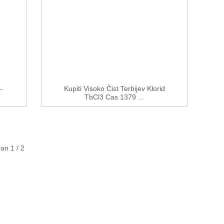
-
Kupiti Visoko Čist Terbijev Klorid
TbCl3 Cas 1379 ...
ran 1 / 2