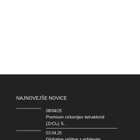
NAJNOVEJŠE NOVICE
08/04/25
Premium cirkonijev tetraklorid
(ZrCl₄) S...
03.04.25
Globalne rešitve z erbijevim