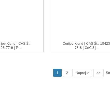
jev Klorid | CAS Št.:
Cerijev Klorid | CAS Št.: 19423
23-77-9 | P...
76-8 | CeCl3 |...
1
2
Naprej >
>>
St