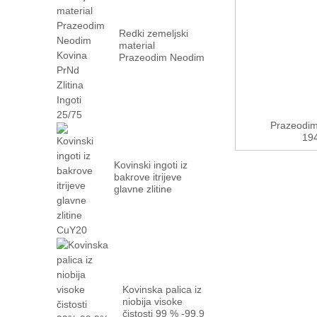
Redki zemeljski
material
Prazeodim Neodim
Kovina PrN...
Prazeodimi
194
Kovinski ingoti iz
bakrove itrijeve
glavne zlitine
CuY20
Kovinska palica iz
niobija visoke
čistosti 99 % -99,9