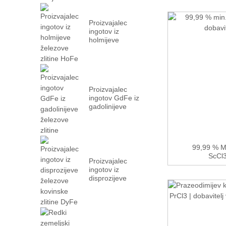
Proizvajalec
ingotov iz
holmijeve
železove zlitine
HoFe
Proizvajalec
ingotov GdFe iz
gadolinijeve
železove zlitine
99,99 % Mi
ScCl3
Proizvajalec
ingotov iz
disprozijeve
železove
kovinske zlitine
DyFe