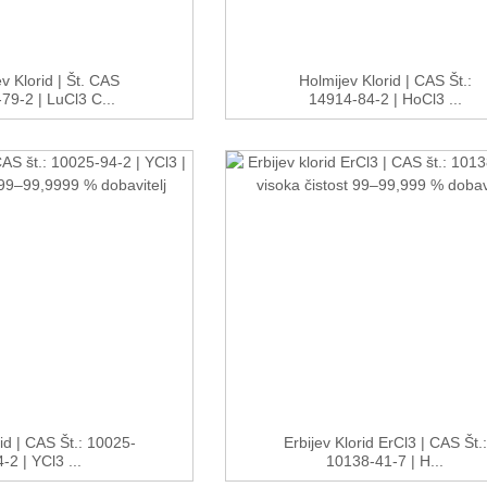
ev Klorid | Št. CAS
Holmijev Klorid | CAS Št.:
79-2 | LuCl3 C...
14914-84-2 | HoCl3 ...
orid | CAS Št.: 10025-
Erbijev Klorid ErCl3 | CAS Št.:
-2 | YCl3 ...
10138-41-7 | H...