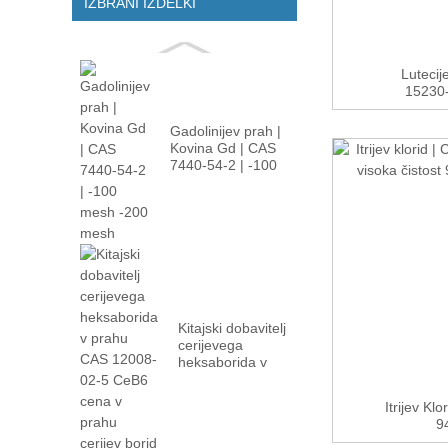
IZBRANI IZDELKI
Lutecij
15230-
Gadolinijev prah |
Kovina Gd | CAS
7440-54-2 | -100
ml...
Kitajski dobavitelj
cerijevega
heksaborida v
prahu CAS
12008-02...
Itrijev Kl
94