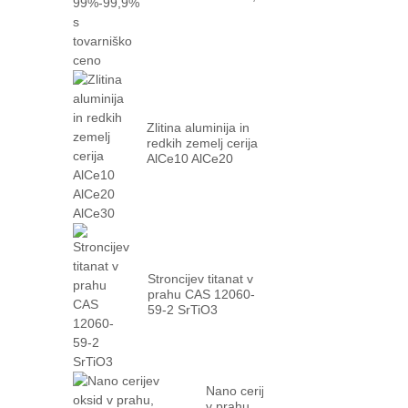
% s tovarniško ...
Zlitina aluminija in
redkih zemelj cerija
AlCe10 AlCe20
AlCe30
Stroncijev titanat v
prahu CAS 12060-
59-2 SrTiO3
Nano cerijev oksid
v prahu,