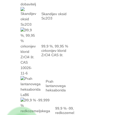
Skandijev oksid
Sc2O3
99,9 %, 99,95 %
cirkonijev klorid
ZrCl4 CAS št.
10026-...
Prah
lantanovega
heksaborida
LaB6
99,9 % -99,999 %
redkozemeljskega