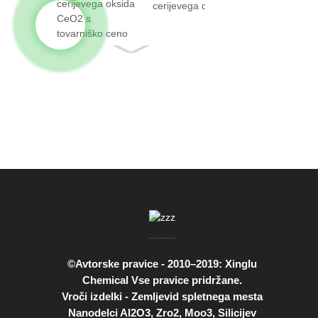
cerijevega oksida
CeO2 z dejstvom
...
©Avtorske pravice - 2010–2019: Xinglu
Chemical Vse pravice pridržane.
Vroči izdelki
-
Zemljevid spletnega mesta
Nanodelci Al2O3
,
Zro2
,
Moo3
,
Silicijev