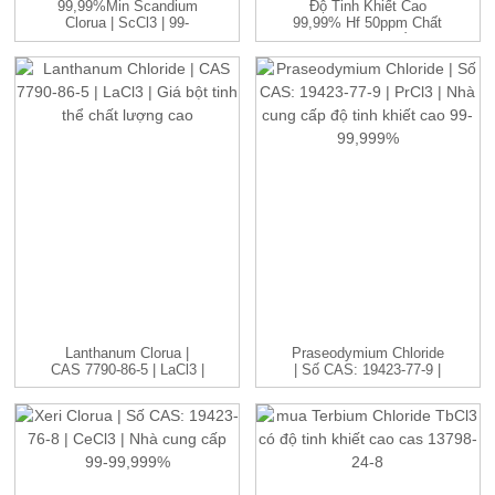
99,99%min Scandium
Độ Tinh Khiết Cao
Clorua | ScCl3 | 99-
99,99% Hf 50ppm Chất
99,999...
Lượng Tinh Chế Hạt
Nhân...
Lanthanum Clorua |
Praseodymium Chloride
CAS 7790-86-5 | LaCl3 |
| Số CAS: 19423-77-9 |
H...
P...