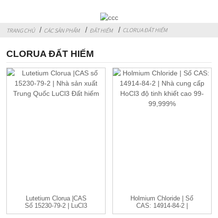
CLORUA ĐẤT HIẾM
TRANG CHỦ
CÁC SẢN PHẨM
ĐẤT HIẾM
CLORUA ĐẤT HIẾM
Lutetium Clorua |CAS
Holmium Chloride | Số
Số 15230-79-2 | LuCl3
CAS: 14914-84-2 |
C...
HoCl3 ...