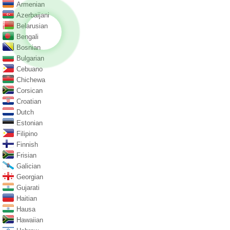
Armenian
Azerbaijani
Belarusian
Bengali
Bosnian
Bulgarian
Cebuano
Chichewa
Corsican
Croatian
Dutch
Estonian
Filipino
Finnish
Frisian
Galician
Georgian
Gujarati
Haitian
Hausa
Hawaiian