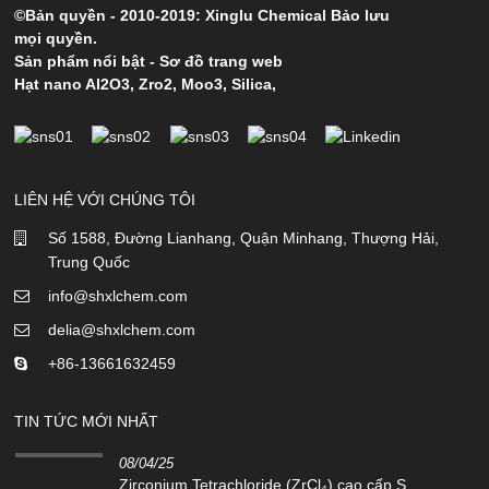
©Bản quyền - 2010-2019: Xinglu Chemical Bảo lưu
mọi quyền.
Sản phẩm nổi bật
-
Sơ đồ trang web
Hạt nano Al2O3
,
Zro2
,
Moo3
,
Silica
,
LIÊN HỆ VỚI CHÚNG TÔI
Số 1588, Đường Lianhang, Quận Minhang, Thượng Hải,
Trung Quốc
info@shxlchem.com
delia@shxlchem.com
+86-13661632459
TIN TỨC MỚI NHẤT
08/04/25
Zirconium Tetrachloride (ZrCl₄) cao cấp S...