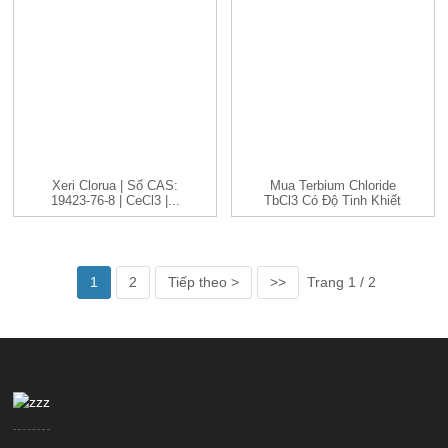
Xeri Clorua | Số CAS:
Mua Terbium Chloride
19423-76-8 | CeCl3 |...
TbCl3 Có Độ Tinh Khiết
Cao Cas 1379...
1
2
Tiếp theo >
>>
Trang 1 / 2