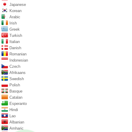
Japanese
Korean
Arabic
Irish
Greek
Turkish
Italian
Danish
Romanian
Indonesian
Czech
Afrikaans
Swedish
Polish
Basque
Catalan
Esperanto
Hindi
Lao
Albanian
Amharic