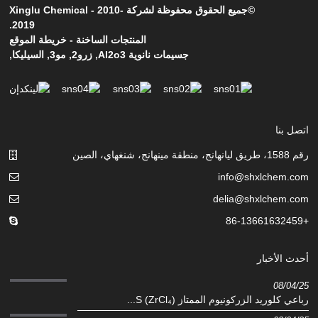
©جميع الحقوق محفوظة لشركة Xinglu Chemical - 2010-
2019.
المنتجات الساخنة
-
خريطة الموقع
جسيمات نانوية Al2o3
,
زرو2
,
مو3
,
السيليكا
,
اتصل بنا
رقم 1588، طريق ليانهانج، منطقة مينهانج، شنغهاي، الصين
info@shxlchem.com
delia@shxlchem.com
+86-13661632459
أحدث الأخبار
08/04/25
رباعي كلوريد الزركونيوم الممتاز (ZrCl₄) S...