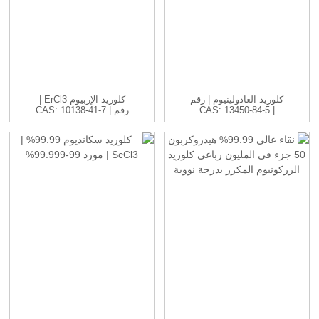
كلوريد الغادولينيوم | رقم
كلوريد الإربيوم ErCl3 |
CAS: 13450-84-5 |
رقم CAS: 10138-41-7 |
H...
GdC...