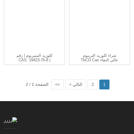
شراء كلوريد التربيوم
كلوريد السيريوم | رقم
عالي النقاء TbCl3 Cas
CAS: 19423-76-8 |
CeCl3 |...
1379...
1
2
التالي >
>>
الصفحة 1 / 2