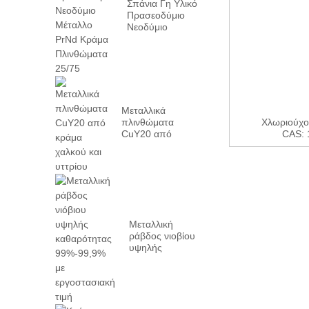
Σπάνια Γη Υλικό
Πρασεοδύμιο
Νεοδύμιο
Μεταλλική
Πράσινη...
Μεταλλικά
πλινθώματα
Χλωριούχο
CuY20 από
CAS: 1
κράμα χαλκού και
υττρίου
Μεταλλική
ράβδος νιοβίου
υψηλής
καθαρότητας
99%-99,9% με
εργοστασιακή...