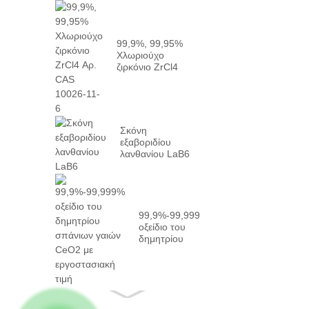
99,9%, 99,95%
Χλωριούχο
ζιρκόνιο ZrCl4
CAS αριθ.
10026-...
Σκόνη
εξαβοριδίου
λανθανίου LaB6
99,9%-99,999%
οξείδιο του
δημητρίου
σπάνιων γαιών
CeO2 με...