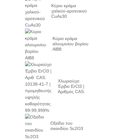
Κύριο κράμα
χαλκού-αρσενικού
CuAs30
Κύριο κράμα
αλουμινίου βορίου
AlB8
Χλωριούχο
Έρβιο ErCl3 |
Αριθμός CAS:
10138-41-7 |
υψηλή p...
Οξείδιο του
σκανδίου Sc2O3