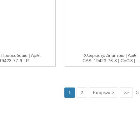
 Πρασεοδύμιο | Αριθ.
Χλωριούχο Δημήτριο | Αριθ.
9423-77-9 | P...
CAS: 19423-76-8 | CeCl3 |...
1
2
Επόμενο >
>>
Σε