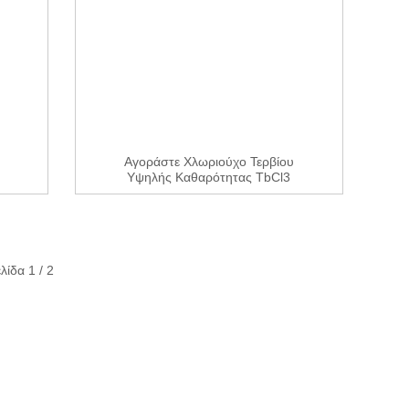
Αγοράστε Χλωριούχο Τερβίου
Υψηλής Καθαρότητας TbCl3
Cas 1379...
λίδα 1 / 2