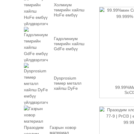
Холмиум
төмрийн хайлш
HoFe ембүү
үйлдвэрлэгч
Гадолиниум
төмрийн хайлш
GdFe ембүү
үйлдвэрлэгч
Dysprosium
төмөр металл
99.99%ми
хайлш DyFe
ScCl3
ембүү
үйлдвэрлэгч
Газрын ховор
материал