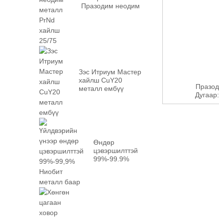
Празодим неодим
металл PrN...
Зэс Итриум Мастер
хайлш CuY20
Празод
металл ембүү
Дугаар:
Өндөр
цэвэршилттэй
99%-99.9%
Ниобиум
металл баар
үйлдвэртэй...