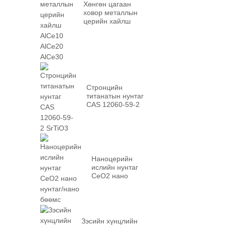
Хөнгөн цагаан
ховор металлын
церийн хайлш
AlCe10 AlCe20
AlCe30
Стронцийн
титанатын нунтаг
CAS 12060-59-2
SrTiO3
Наноцерийн
ислийн нунтаг
CeO2 нано
нунтаг/нано
бөөмс
Зэсийн хүнцлийн