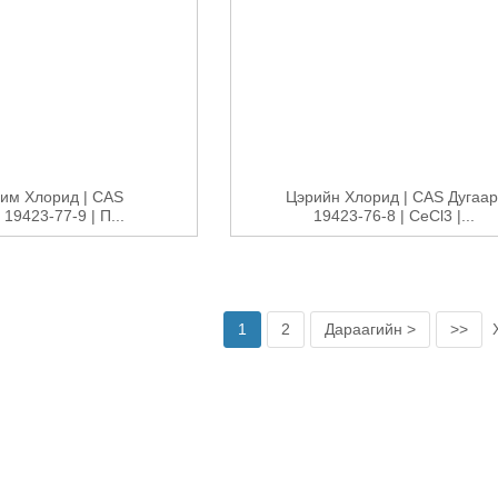
им Хлорид | CAS
Цэрийн Хлорид | CAS Дугаар
 19423-77-9 | П...
19423-76-8 | CeCl3 |...
1
2
Дараагийн >
>>