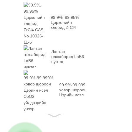
99.9%, 99.95%
Цирконийн
хлорид ZrCl4
CAS No 10026-...
Лантан
гексаборид LaB6
нунтаг
99.9%-99.999%
ховор шороон
Цэрийн исэл
CeO2
баримттай...