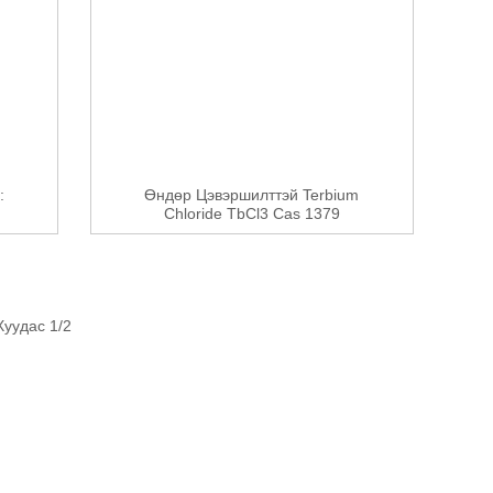
:
Өндөр Цэвэршилттэй Terbium
Chloride TbCl3 Cas 1379
Худалдаж Аваарай...
Хуудас 1/2