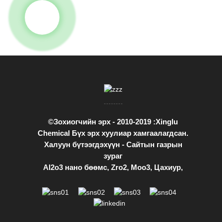
©Зохиогчийн эрх - 2010-2019 :Xinglu
Chemical Бүх эрх хуулиар хамгаалагдсан.
Халуун бүтээгдэхүүн
-
Сайтын газрын
зураг
Al2o3 нано бөөмс
,
Zro2
,
Moo3
,
Цахиур
,