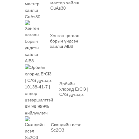
мастер хайлш
CuAs30
Хөнгөн цагаан
борын үндсэн
хайлш AlB8
Эрбийн
хлорид ErCl3 |
CAS дугаар:
10138-41-7 |
өндөр p...
Скандийн исэл
Sc2O3