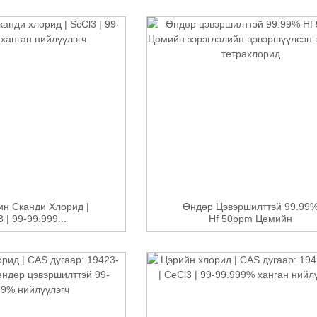
н Сканди Хлорид |
Өндөр Цэвэршилттэй 99.99
 | 99-99.999...
Hf 50ppm Цөмийн
Цэвэршүүлсэн...