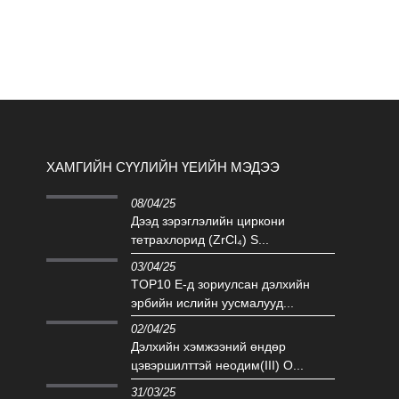
ХАМГИЙН СҮҮЛИЙН ҮЕИЙН МЭДЭЭ
08/04/25
Дээд зэрэглэлийн циркони
тетрахлорид (ZrCl₄) S...
03/04/25
TOP10 E-д зориулсан дэлхийн
эрбийн ислийн уусмалууд...
02/04/25
Дэлхийн хэмжээний өндөр
цэвэршилттэй неодим(III) О...
31/03/25