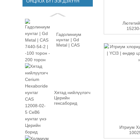
ОНЦЛОХ БҮТЭЭГДЭХҮҮН
Лютетий
15230-
Гадолиниум
нунтаг | Gd
Metal | CAS
7440-54-2 |
-100м...
Хятад нийлүүлэгч
Церийн
гексаборид
нунтаг CAS
12008-02...
Итриум Хл
10025