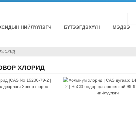
КСИДЫН НИЙЛҮҮЛЭГЧ
БҮТЭЭГДЭХҮҮН
МЭДЭЭ
 ХЛОРИД
ОВОР ХЛОРИД