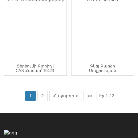
Ցերիումի Քլորիդ |
Գնել Բարձր
CAS Համար՝ 19423-
Մաքրության
76-8 | CeCl3 |...
Տերբիումի Քլորիդ
TbCl3 Cas 1379...
1
2
Հաջորդը >
>>
Էջ 1 / 2