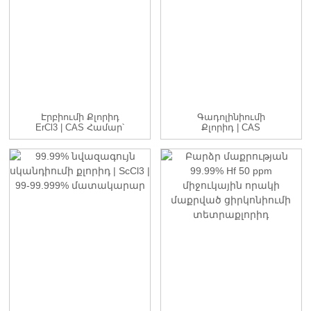
Էրբիումի Քլորիդ
Գադոլինիումի
ErCl3 | CAS Համար՝
Քլորիդ | CAS
10138-41-7 | Ժ...
Համար՝ 13450-84-5 |
GdC...