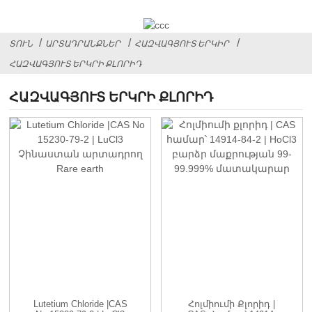
ՏՈՒՆ
ԱՐՏԱԴՐԱՆՔՆԵՐ
ՀԱԶՎԱԳՅՈՒՏ ԵՐԿԻՐ
ՀԱԶՎԱԳՅՈՒՏ ԵՐԿՐԻ ՔԼՈՐԻԴ
ՀԱԶՎԱԳՅՈՒՏ ԵՐԿՐԻ ՔԼՈՐԻԴ
Lutetium Chloride |CAS
Հոլմիումի Քլորիդ |