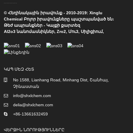
© Հեղինակային իրավունք - 2010-2019: Xinglu
Chemical Բոլոր իրավունքները պաշտպանված են։
Թեժ ապրանքներ
-
Կայքի քարտեզ
Al2o3 նանոմասնիկներ
,
Zro2
,
Մու3
,
Սիլիցիում
,
ԿԱՊ ՄԵԶ ՀԵՏ
No 1588, Lianhang Road, Minhang Dist, Շանհայ,
Չինաստան
info@shxlchem.com
delia@shxlchem.com
+86-13661632459
ՎԵՐՋԻՆ ՆՈՐՈՒԹՅՈՒՆՆԵՐԸ