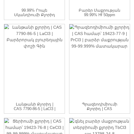
99.99% Րոպե
Բարձր Մաքրության
Սկանդիումի Քլորիդ
99.99% Hf 50ppm
| ScCl3 | 99-99.999...
Միջուկային Կարգի
Մաքրում...
Լանթանի Քլորիդ |
Պրազեոդիմիումի
CAS 7790-86-5 | LaCl3 |
Քլորիդ | CAS
H...
Համար՝ 19423-77-9 |
Պ...