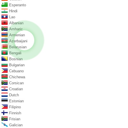
Esperanto
Hindi
Lao
Albanian
Amharic
Armenian
Azerbaijani
Belarusian
Bengali
Bosnian
Bulgarian
Cebuano
Chichewa
Corsican
Croatian
Dutch
Estonian
Filipino
Finnish
Frisian
Galician