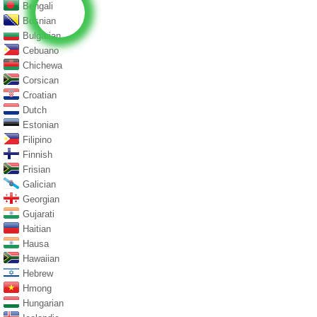
Bengali
Bosnian
Bulgarian
Cebuano
Chichewa
Corsican
Croatian
Dutch
Estonian
Filipino
Finnish
Frisian
Galician
Georgian
Gujarati
Haitian
Hausa
Hawaiian
Hebrew
Hmong
Hungarian