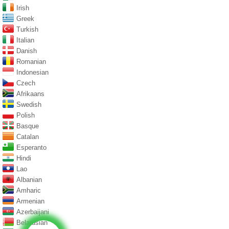
Irish
Greek
Turkish
Italian
Danish
Romanian
Indonesian
Czech
Afrikaans
Swedish
Polish
Basque
Catalan
Esperanto
Hindi
Lao
Albanian
Amharic
Armenian
Azerbaijani
Belarusian