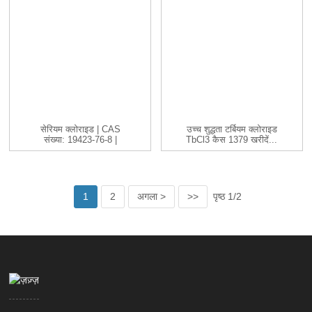
सेरियम क्लोराइड | CAS
उच्च शुद्धता टर्बियम क्लोराइड
संख्या: 19423-76-8 |
TbCl3 कैस 1379 खरीदें...
CeCl3 |...
1
2
अगला >
>>
पृष्ठ 1/2