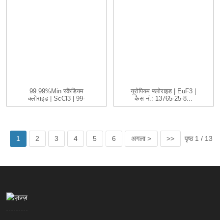
99.99%min स्कैंडियम
यूरोपियम फ्लोराइड | EuF3 |
क्लोराइड | ScCl3 | 99-
कैस नं.: 13765-25-8...
99.999...
1
2
3
4
5
6
अगला >
>>
पृष्ठ 1 / 13