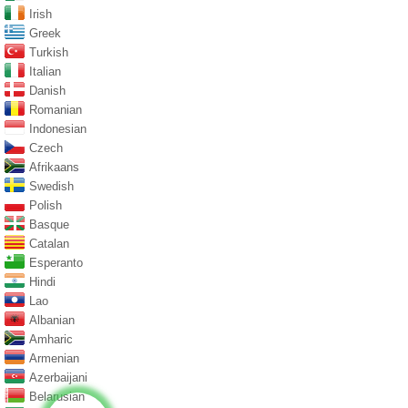
Irish
Greek
Turkish
Italian
Danish
Romanian
Indonesian
Czech
Afrikaans
Swedish
Polish
Basque
Catalan
Esperanto
Hindi
Lao
Albanian
Amharic
Armenian
Azerbaijani
Belarusian