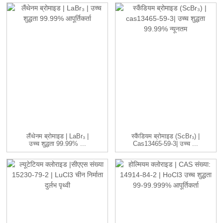
लैंथेनम ब्रोमाइड | LaBr₃ |
स्कैंडियम ब्रोमाइड (ScBr₃) |
उच्च शुद्धता 99.99% ...
Cas13465-59-3| उच्च ...