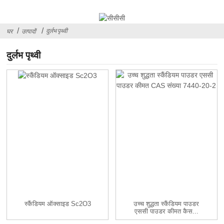
दुर्लभ पृथ्वी
घर
उत्पादों
दुर्लभ पृथ्वी
स्कैंडियम ऑक्साइड Sc2O3
उच्च शुद्धता स्कैंडियम पाउडर
एससी पाउडर कीमत कैस...