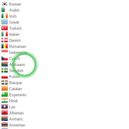
Korean
Arabic
Irish
Greek
Turkish
Italian
Danish
Romanian
Indonesian
Czech
Afrikaans
Swedish
Polish
Basque
Catalan
Esperanto
Hindi
Lao
Albanian
Amharic
Armenian