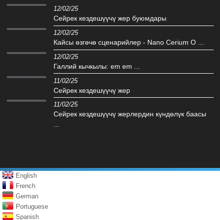
12/02/25
Сейрек кездешүүчү жер буюмдары
12/02/25
Кайсы өзгөчө сценарийлер - Nano Cerium O ...
12/02/25
Галлий кычкылы: em em ...
11/02/25
Сейрек кездешүүчү жер
11/02/25
Сейрек кездешүүчү жерлердин күндөлүк баасы
...
English
French
German
Portuguese
Spanish