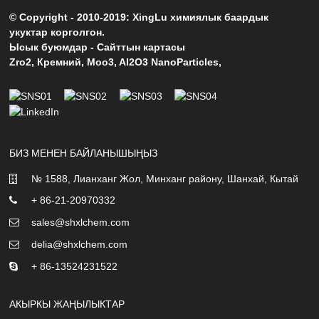
© Copyright - 2010-2019: XingLu химиялык баардык
укуктар корголгон.
Ысык буюмдар
-
Сайттын картасы
Zro2
,
Кремний
,
Moo3
,
Al2O3 NanoParticles
,
БИЗ МЕНЕН БАЙЛАНЫШЫҢЫЗ
№ 1588, Лианханг Жол, Минханг району, Шанхай, Кытай
+ 86-21-20970332
sales@shxlchem.com
delia@shxlchem.com
+ 86-13524231522
АКЫРКЫ ЖАҢЫЛЫКТАР