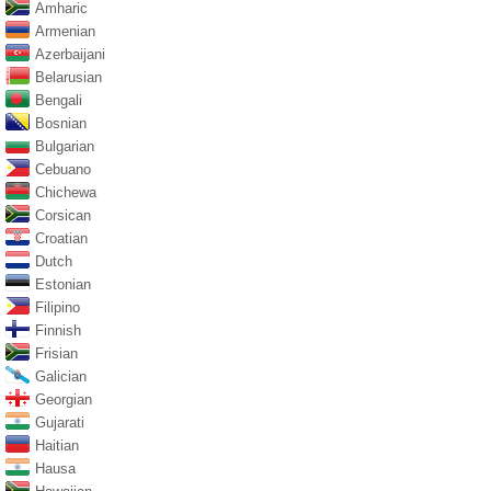
Amharic
Armenian
Azerbaijani
Belarusian
Bengali
Bosnian
Bulgarian
Cebuano
Chichewa
Corsican
Croatian
Dutch
Estonian
Filipino
Finnish
Frisian
Galician
Georgian
Gujarati
Haitian
Hausa