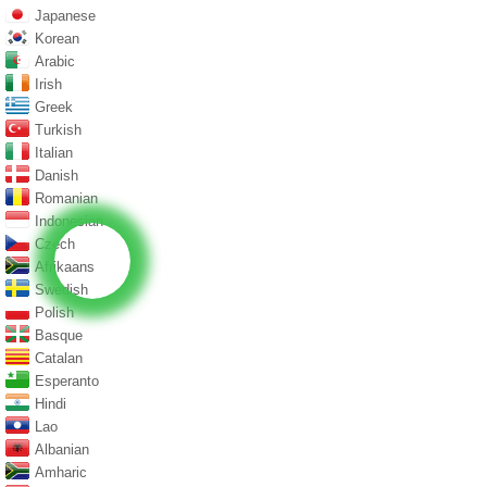
Japanese
Korean
Arabic
Irish
Greek
Turkish
Italian
Danish
Romanian
Indonesian
Czech
Afrikaans
Swedish
Polish
Basque
Catalan
Esperanto
Hindi
Lao
Albanian
Amharic