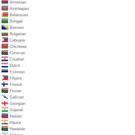
Armenian
Azerbaijani
Belarusian
Bengali
Bosnian
Bulgarian
Cebuano
Chichewa
Corsican
Croatian
Dutch
Estonian
Filipino
Finnish
Frisian
Galician
Georgian
Gujarati
Haitian
Hausa
Hawaiian