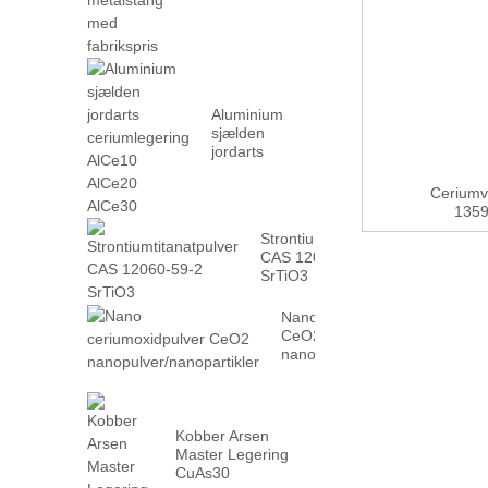
metalstang med
fabriks...
Aluminium
sjælden
jordarts
ceriumlegering
AlCe10 AlCe20
Ceriumv
AlCe30
135
Strontiumtitanatpulver
CAS 12060-59-2
SrTiO3
Nano ceriumoxidpulver
CeO2
nanopulver/nanopartikler
Kobber Arsen
Master Legering
CuAs30