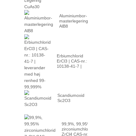
Aluminiumbor-
masterlegering
AlB8
Erbiumchlorid
ErCl3 | CAS-nr.:
10138-41-7 |
høj p...
Scandiumoxid
Sc2O3
99,9%, 99,95%
zirconiumchlorid
ZrCl4 CAS-nr.