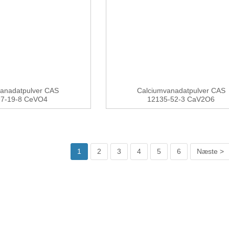
anadatpulver CAS
Calciumvanadatpulver CAS
97-19-8 CeVO4
12135-52-3 CaV2O6
1
2
3
4
5
6
Næste >