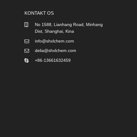
KONTAKT OS
No 1588, Lianhang Road, Minhang
Dist, Shanghai, Kina
info@shxlchem.com
delia@shxlchem.com
+86-13661632459