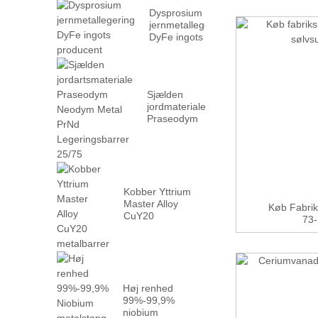
Dysprosium
jernmetallegering
DyFe ingots
producent
Sjælden
jordmateriale
Praseodym
Neodym
Metal PrN...
Kobber Yttrium
Master Alloy
Køb Fabri
CuY20
73-
metalbarrer
Høj renhed
99%-99,9%
niobium