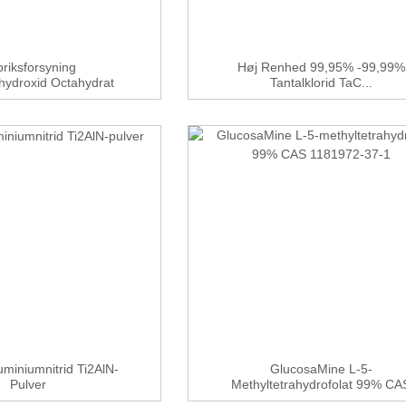
riksforsyning
Høj Renhed 99,95% -99,99%
hydroxid Octahydrat
Tantalklorid TaC...
...
uminiumnitrid Ti2AlN-
GlucosaMine L-5-
Pulver
Methyltetrahydrofolat 99% CA
...