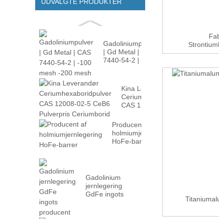
UDVALGTE PRODUKTER
Fab
Gadoliniumpulver
Strontium
| Gd Metal | CAS
7440-54-2 |
-100m...
Kina Leverandør
Ceriumhexaboridpulver
CAS 12008-02...
Producent af
holmiumjernlegering
HoFe-barrer
Gadolinium
jernlegering
GdFe ingots
Titaniumal
producent