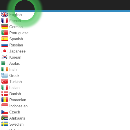
English
French
German
Portuguese
Spanish
Russian
Japanese
Korean
Arabic
Irish
Greek
Turkish
Italian
Danish
Romanian
Indonesian
Czech
Afrikaans
Swedish