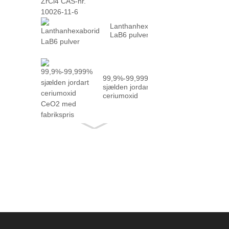
10026-...
Lanthanhexaborid
LaB6 pulver
99,9%-99,999%
sjælden jordart
ceriumoxid
CeO2 med
fakta ...