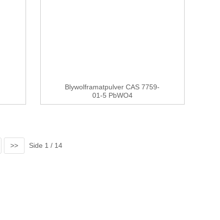
Blywolframatpulver CAS 7759-
01-5 PbWO4
>>
Side 1 / 14