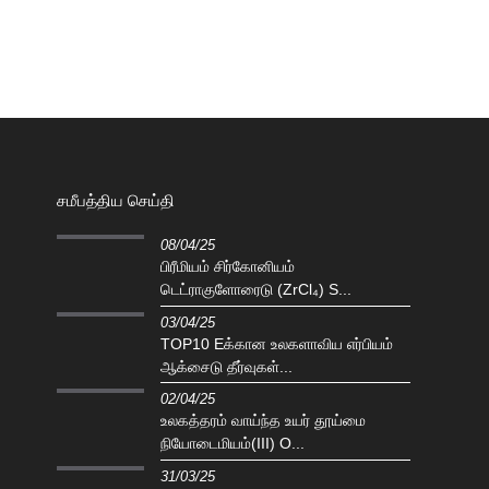
சமீபத்திய செய்தி
08/04/25
பிரீமியம் சிர்கோனியம்
டெட்ராகுளோரைடு (ZrCl₄) S...
03/04/25
TOP10 Eக்கான உலகளாவிய எர்பியம்
ஆக்சைடு தீர்வுகள்...
02/04/25
உலகத்தரம் வாய்ந்த உயர் தூய்மை
நியோடைமியம்(III) O...
31/03/25