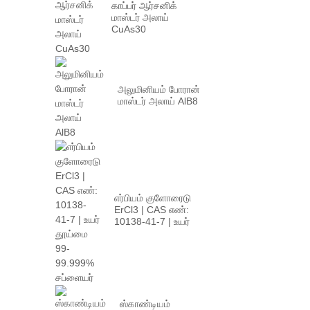
காப்பர் ஆர்சனிக்
மாஸ்டர் அலாய்
CuAs30
அலுமினியம் போரான்
மாஸ்டர் அலாய் AlB8
எர்பியம் குளோரைடு
ErCl3 | CAS எண்:
10138-41-7 | உயர்
ப...
ஸ்காண்டியம்