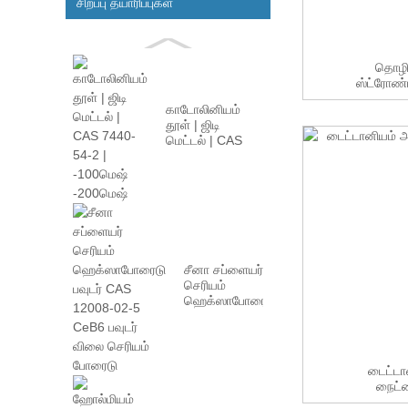
சிறப்பு தயாரிப்புகள்
தொழி
ஸ்ட்ரோண்
ஆக்
காடோலினியம்
தூள் | ஜிடி
மெட்டல் | CAS
7440-54-2 |
-100மீ...
சீனா சப்ளையர்
செரியம்
ஹெக்ஸாபோரைடு
பவுடர் CAS
12008-02...
டைட்டா
நைட்ர