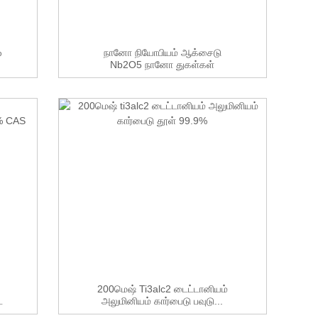
%
நானோ நியோபியம் ஆக்சைடு
Nb2O5 நானோ துகள்கள்
200மெஷ் Ti3alc2 டைட்டானியம்
்
அலுமினியம் கார்பைடு பவுடு...