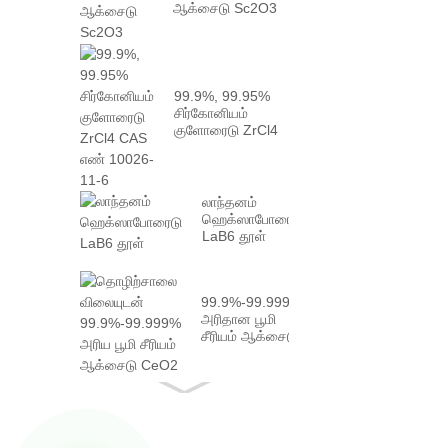
ஆக்சைடு Sc2O3
99.9%, 99.95%
சிர்கோனியம்
குளோரைடு ZrCl4
CAS எண்
10026-...
லாந்தனம்
ஹெக்ஸாபோரைடு
LaB6 தூள்
99.9%-99.999%
அரிதான பூமி
சீரியம் ஆக்சைடு
CeO2
உண்மையுடன்...