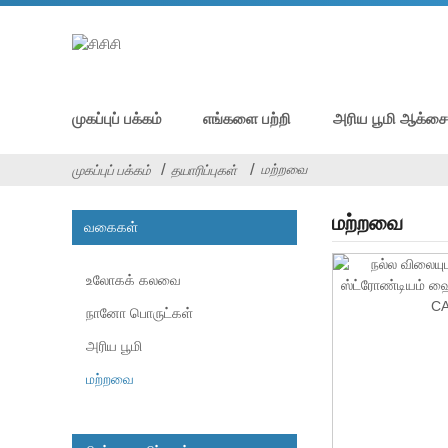
முகப்புப் பக்கம்
எங்களை பற்றி
அரிய பூமி ஆக்சை
மற்றவை
முகப்புப் பக்கம்
தயாரிப்புகள்
மற்றவை
வகைகள்
உலோகக் கலவை
நானோ பொருட்கள்
அரிய பூமி
மற்றவை