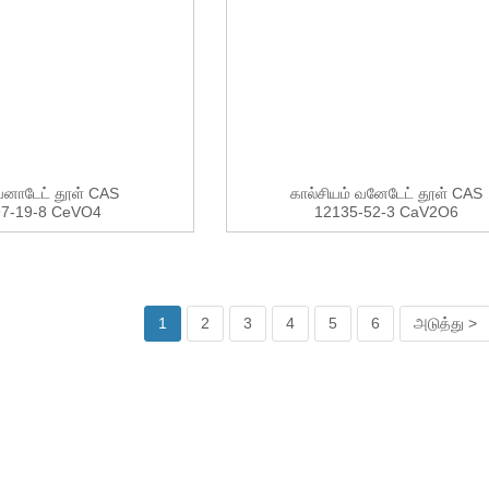
 வனாடேட் தூள் CAS
கால்சியம் வனேடேட் தூள் CAS
97-19-8 CeVO4
12135-52-3 CaV2O6
1
2
3
4
5
6
அடுத்து >