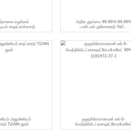
ற்சாலை வழங்கல்
அதிக தூய்மை 99.95%-99.99
டியம் ஹைட்ராக்சைடு
டான்டலம் குளோரைடு TaC...
டாஹைட்ரேட் ...
னியம் அலுமினியம்
குளுக்கோசாமைன் எல்-5-
ைடு Ti2AlN தூள்
மெத்தில்டெட்ராஹைட்ரோஃபோலேட
99% CAS ...