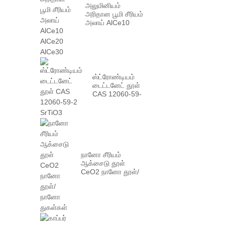
அலுமினியம்
அரிதான பூமி சீரியம்
அலாய் AlCe10
AlCe20 AlCe30
ஸ்ட்ரோண்டியம்
டைட்டனேட் தூள்
CAS 12060-59-
2 SrTiO3
நானோ சீரியம்
ஆக்சைடு தூள்
CeO2 நானோ தூள்/
நானோ துகள்கள்