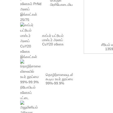
பொருள்
பிரசியோடைமியம்
நியோடைமியம்
உலோகம் PrN...
காப்பர் யட்ரியம்
மாஸ்டர் அலாய்
CuY20 உலோக
சீரியம்
இங்காட்கள்
135
தொழிற்சாலையுடன்
கூடிய உயர் தூய்மை
99%-99.9%
நியோபியம் உலோகப்
பட்டை...