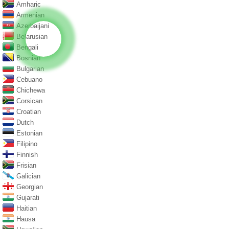
Amharic
Armenian
Azerbaijani
Belarusian
Bengali
Bosnian
Bulgarian
Cebuano
Chichewa
Corsican
Croatian
Dutch
Estonian
Filipino
Finnish
Frisian
Galician
Georgian
Gujarati
Haitian
Hausa