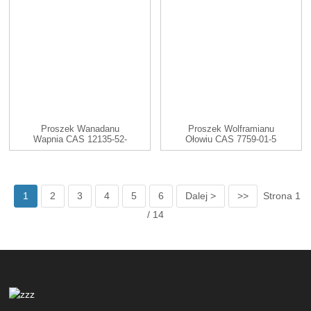
Proszek Wanadanu
Proszek Wolframianu
Wapnia CAS 12135-52-
Ołowiu CAS 7759-01-5
3 CaV2O6
PbWO4
1
2
3
4
5
6
Dalej >
>>
Strona 1
/ 14