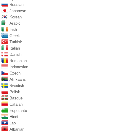
Russian
Japanese
Korean
Arabic
Irish
Greek
Turkish
Italian
Danish
Romanian
Indonesian
Czech
Afrikaans
Swedish
Polish
Basque
Catalan
Esperanto
Hindi
Lao
Albanian