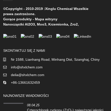
©Copyright - 2010-2019 :Xinglu Chemical Wszelkie
prawa zastrzeżone.
Gorące produkty
-
Mapa witryny
Nanocząstki Al2O3
,
Moo3
,
Krzemionka
,
Zro2
,
SKONTAKTUJ SIĘ Z NAMI
Nr 1588, Lianhang Road, Minhang Dist, Szanghaj, Chiny
info@shxlchem.com
delia@shxlchem.com
+86-13661632459
NAJNOWSZE WIADOMOŚCI
08.04.25
Czterochlorek cyrkonu (ZrCl₄) najwyższej jakości...