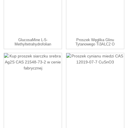
GlucosaMine L-5-
Proszek Węglika Glinu
Methyltetrahydrofolian
Tytanowego Ti3ALC2 O
99% CAS ...
Oczkach 200mesh...