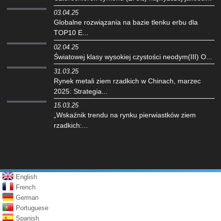
03.04.25
Globalne rozwiązania na bazie tlenku erbu dla
TOP10 E...
02.04.25
‌Światowej klasy wysokiej czystości neodym(III) O...
31.03.25
Rynek metali ziem rzadkich w Chinach, marzec
2025: Strategia...
15.03.25
„Wskaźnik trendu na rynku pierwiastków ziem
rzadkich:...
English
French
German
Portuguese
Spanish