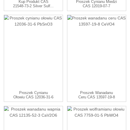
Kup Produkt CAS
Proszek Cynianu Miedzi
21548-73-2 Silver Sulf...
CAS 12019-07-7
W Cenie Fabrycznej.
CuSnO3
Proszek Cynianu
Proszek Wanadanu
Ołowiu CAS 12036-31-6
Ceru CAS 13597-19-8
PbSnO3
CeVO4