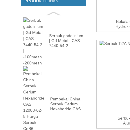
PRODUK PILIHAN
Bekalan
Hydroxi
Serbuk gadolinium
| Gd Metal | CAS
7440-54-2 |
-100m...
Pembekal China
Serbuk Cerium
Hexaboride CAS
12008-02...
Serbuk
Alu