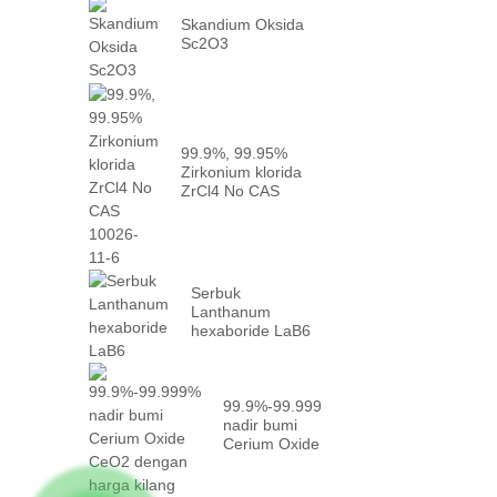
Skandium Oksida
Sc2O3
99.9%, 99.95%
Zirkonium klorida
ZrCl4 No CAS
10026-...
Serbuk
Lanthanum
hexaboride LaB6
99.9%-99.999%
nadir bumi
Cerium Oxide
CeO2 dengan
fakta...