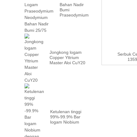
Bahan Nadir
Bumi
Praseodymium
Neodymium
Logam PrN...
Jongkong logam
Serbuk C
Copper Yttrium
135
Master Aloi CuY20
Ketulenan tinggi
99%-99.9% Bar
logam Niobium
dengan kilang...