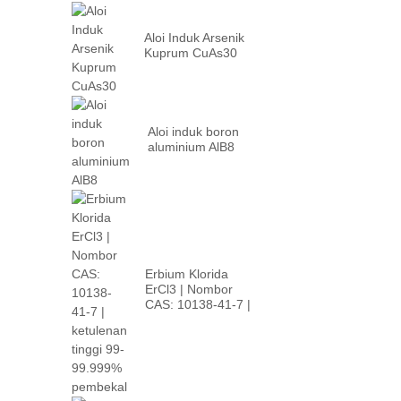
Aloi Induk Arsenik
Kuprum CuAs30
Aloi induk boron
aluminium AlB8
Erbium Klorida
ErCl3 | Nombor
CAS: 10138-41-7 |
p tinggi...