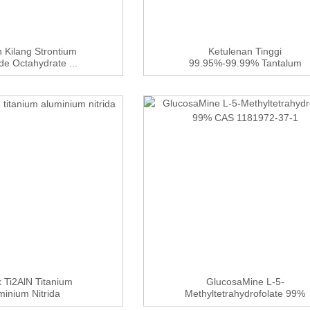
 Kilang Strontium
Ketulenan Tinggi
de Octahydrate ...
99.95%-99.99% Tantalum
Chloride TaC...
 Ti2AlN Titanium
GlucosaMine L-5-
minium Nitrida
Methyltetrahydrofolate 99%
CAS ...