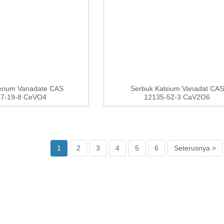
erium Vanadate CAS
Serbuk Kalsium Vanadat CAS
97-19-8 CeVO4
12135-52-3 CaV2O6
1
2
3
4
5
6
Seterusnya >