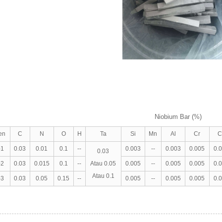
Niobium Bar (%)
en
C
N
O
H
Ta
Si
Mn
Al
Cr
C
-1
0.03
0.01
0.1
--
0.003
--
0.003
0.005
0.
0.03
-2
0.03
0.015
0.1
--
Atau 0.05
0.005
--
0.005
0.005
0.
Atau 0.1
-3
0.03
0.05
0.15
--
0.005
--
0.005
0.005
0.