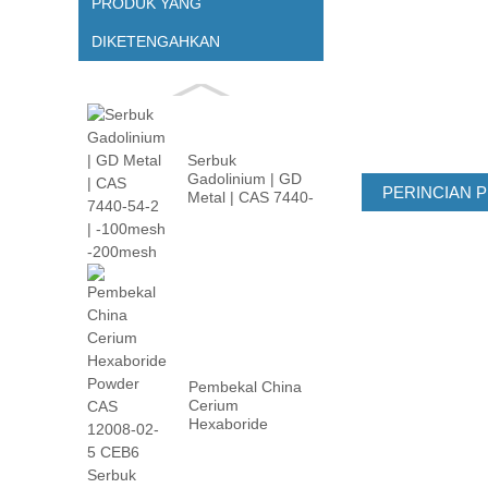
PRODUK YANG
DIKETENGAHKAN
Serbuk
Gadolinium | GD
PERINCIAN 
Metal | CAS 7440-
54-2 | -100m ...
Pembekal China
Cerium
Hexaboride
Powder CAS
12008-02 ...