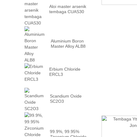
Aloi master arsenik
tembaga CUAS30
Aluminium Boron
Master Alloy ALB8
Erbium Chloride
ERCL3
Scandium Oxide
SC2O3
99.9%, 99.95%
Zirconium Chloride