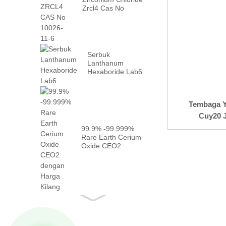
Zrcl4 Cas No
10026 -...
Serbuk
Lanthanum
Hexaboride Lab6
Tembaga Y
Cuy20 
99.9% -99.999%
Rare Earth Cerium
Oxide CEO2
Dengan Fakta ...