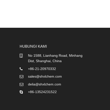
HUBUNGI KAMI
No 1588, Lianhang Road, Minhang
Dist, Shanghai, China
+86-21-20970332
sales@shxlchem.com
delia@shxlchem.com
+86-13524231522