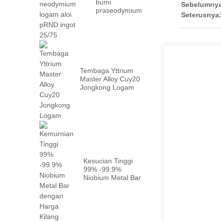
bumi
Sebelumny
praseodymium
Seterusnya
neodymium
logam prn ...
Tembaga Yttrium
Master Alloy Cuy20
Jongkong Logam
Kesucian Tinggi
99% -99.9%
Niobium Metal Bar
dengan kilang ...