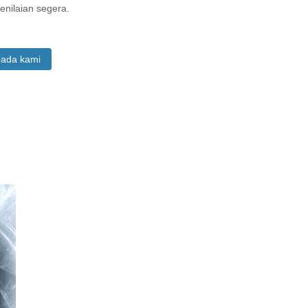
enilaian segera.
pada kami