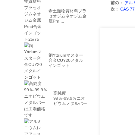
前の：
アル
次：
CAS 
希土類物質材料プラ
セオジムネオジム金
属Prn ...
銅Yttriumマスター
合金CUY20メタル
インゴット
高純度
99％-99.9％ニオ
ビウムメタルバー
と工場...