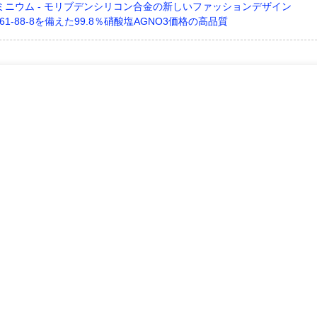
ミニウム - モリブデンシリコン合金の新しいファッションデザイン
7761-88-8を備えた99.8％硝酸塩AGNO3価格の高品質