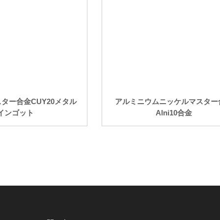
マスター合金CUY20メタル
アルミニウムニッケルマスター
インゴット
Alni10合金