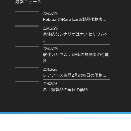
最新ニュース
12/02/25
FebruarのRare Earth製品価格表...
12/02/25
具体的なシナリオはナノセリウムo
...
12/02/25
酸化ガリウム：EMEの無制限の可能
性...
11/02/25
レアアース製品2月の毎日の価格...
11/02/25
希土類製品の毎日の価格...