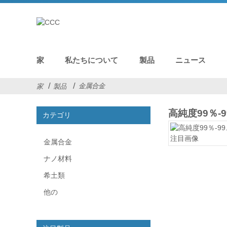
家
私たちについて
製品
ニュース
金属合金
家
製品
高純度99％
カテゴリ
金属合金
ナノ材料
希土類
他の