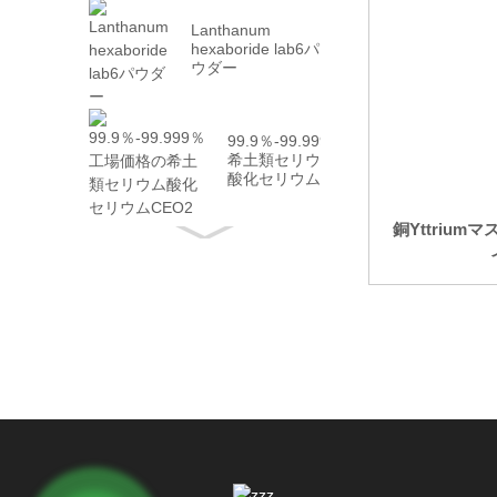
Lanthanum
hexaboride lab6パ
ウダー
99.9％-99.999％
希土類セリウム
酸化セリウム
CEO2
銅Yttrium