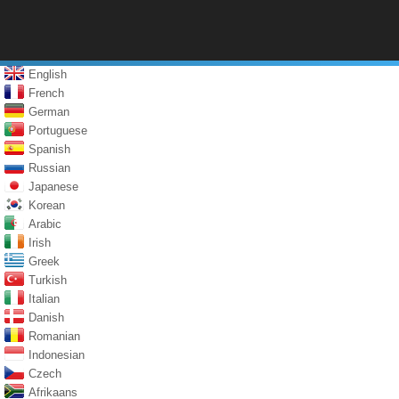
English
French
German
Portuguese
Spanish
Russian
Japanese
Korean
Arabic
Irish
Greek
Turkish
Italian
Danish
Romanian
Indonesian
Czech
Afrikaans