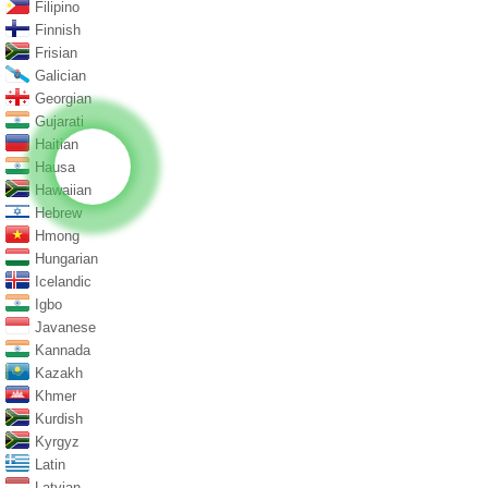
Filipino
Finnish
Frisian
Galician
Georgian
Gujarati
Haitian
Hausa
Hawaiian
Hebrew
Hmong
Hungarian
Icelandic
Igbo
Javanese
Kannada
Kazakh
Khmer
Kurdish
Kyrgyz
Latin
Latvian