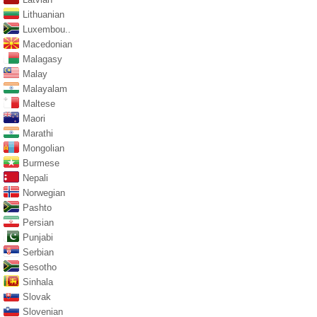
Lithuanian
Luxembou..
Macedonian
Malagasy
Malay
Malayalam
Maltese
Maori
Marathi
Mongolian
Burmese
Nepali
Norwegian
Pashto
Persian
Punjabi
Serbian
Sesotho
Sinhala
Slovak
Slovenian