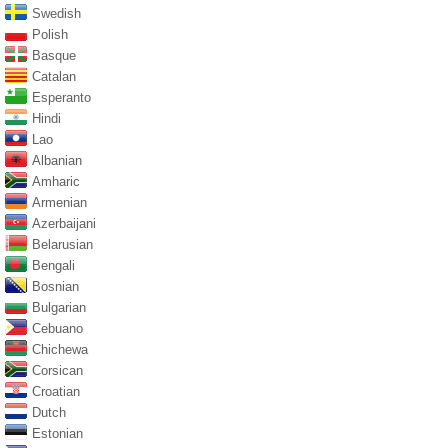
Swedish
Polish
Basque
Catalan
Esperanto
Hindi
Lao
Albanian
Amharic
Armenian
Azerbaijani
Belarusian
Bengali
Bosnian
Bulgarian
Cebuano
Chichewa
Corsican
Croatian
Dutch
Estonian