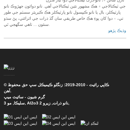
جي ٽيڪنالاجي ۾ هڪ مشهور نئين ٽيڪنالاجي آهي. نانو دوائون جهڙوڪ نانو
پارٽيڪلز، بال يا نانو ڪيپسول نانو پارٽيڪلز هڪ ڪيريئر سسٽم جي طور
تي، ۽ دوا کان پوءِ هڪ خاص طريقي سان گڏ ذرات جي اثرائتي، پڻ سڌو
سنئون ... ٺاهي سگهجي ٿي.
وڌيڪ پڙهو
© ڪاپي رائيٽ - 2010-2019: زنگلو ڪيميڪل سڀ حق محفوظ
آهن.
گرم شيون
-
سائيٽ ميپ
,
Al2o3 نانو ذرات
,
زيرو 2
,
سليڪا
,
مو 3