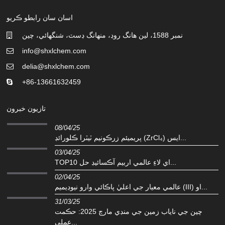
اسان سان رابطو ڪريو
نمبر 1588، لين هانگ روڊ، منهانگ ڊسٽ، شنگھائي، چين
info@shxlchem.com
delia@shxlchem.com
+86-13661632459
تازيون خبرون
08/04/25
پريميئم زرڪونيم ٽيٽرا ڪلورائڊ (ZrCl₄) ايس...
03/04/25
TOP10 اي لاءِ عالمي اربيم آڪسائيڊ حل...
02/04/25
عالمي معيار جي اعليٰ پاڪائي وارو نيوڊيميم (III) او...
31/03/25
چين جي ناياب زمين جي منڊي مارچ 2025: حڪمت
عملي...