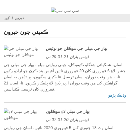
خبرون
گھر
ڪمپني جون خبرون
بهار جي ميلي جي موڪلن جو نوٽيس
ايڊمن پاران 21-01-29 تي
اسان، شنگھائي شنگلو ڪيميڪل، چيني روايتي ميلو - بهار جي ميلي جي
جشن لاءِ 6 فيبروري کان 20 فيبروري تائين آفيس بند ڪرڻ جو ارادو رکون
ٿا، ۽ هن وقت دوران، اسان ترسيل نٿا ڪري سگهون، پر تڏهن به اسان
گراهڪن کي هن وقت دوران آرڊر ڏيڻ لاءِ ڀليڪار ڪريون ٿا، اسان 21
فيبروري کان ترسيل ڪنداسين.
وڌيڪ پڙهو
بهار جي ميلي لاءِ موڪلون
ايڊمن پاران 20-01-07 تي
اسان وٽ 18 جنوري کان 5 فيبروري 2020 تائين، اسان جي روايتي