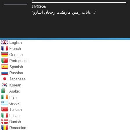
15/03/25
"ناياب زمين مارڪيٽ رجحان اشارو:..."
English
French
German
Portuguese
Spanish
Russian
Japanese
Korean
Arabic
Irish
Greek
Turkish
Italian
Danish
Romanian