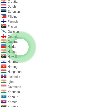
Croatian
Dutch
Estonian
Filipino
Finnish
Frisian
Galician
Georgian
Gujarati
Haitian
Hausa
Hawaiian
Hebrew
Hmong
Hungarian
Icelandic
Igbo
Javanese
Kannada
Kazakh
Khmer
Kurdish