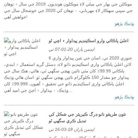
موڪلن جي بهار جي ميلي لاءِ موڪلون هونديون. 2019 جي سال ۾ توهان
جي سڀني سهڪار لاءِ مهرباني، ۽ توهان کي 2020 جي خوشحال سال جي
خواهش آهي!
وڌيڪ پڙهو
اعليٰ پاڪائي وارو اسڪينڊيم پيداوار ۾ اچي ٿو
ايڊمن پاران 20-01-07 تي
6 جنوري 2020 تي، اسان جي نئين پيداوار واري
لائن اعليٰ پاڪائي واري اسڪينڊيم ڌاتو لاءِ، ڊسٽل گريڊ استعمال ۾ ايندي،
پاڪائي 99.99٪ کان مٿي تائين پهچي سگهي ٿي، هاڻي، هڪ سال جي
پيداوار جو مقدار 150 ڪلوگرام تائين پهچي سگهي ٿو. اسان هاڻي وڌيڪ
اعليٰ پاڪائي واري اسڪينڊيم ڌاتو جي تحقيق ۾ آهيون، 99.999٪ کان
وڌيڪ، ۽ پيداوار ۾ اچڻ جي اميد آهي...
وڌيڪ پڙهو
نئون طريقو نانو-ڊرگ ڪيريئر جي شڪل کي
تبديل ڪري سگهي ٿو
ايڊمن پاران 18-03-16 تي
تازن سالن ۾، نانو-ڊرگ ٽيڪنالاجي دوا تيار ڪرڻ