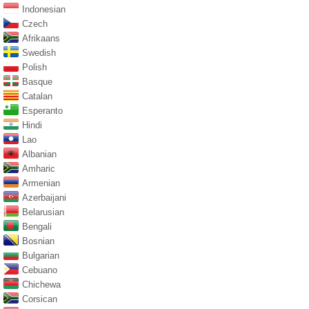
Indonesian
Czech
Afrikaans
Swedish
Polish
Basque
Catalan
Esperanto
Hindi
Lao
Albanian
Amharic
Armenian
Azerbaijani
Belarusian
Bengali
Bosnian
Bulgarian
Cebuano
Chichewa
Corsican