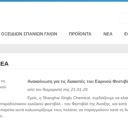
ΟΞΕΙΔΊΩΝ ΣΠΆΝΙΩΝ ΓΑΙΏΝ
ΠΡΟΪΌΝΤΑ
ΝΈΑ
Ε
ΝΈΑ
Ανακοίνωση για τις διακοπές του Εαρινού Φεστιβ
από τον διαχειριστή στις 21-01-29
Εμείς, η Shanghai Xinglu Chemical, σχεδιάζουμε να κλε
παραδοσιακού κινεζικού φεστιβάλ - του Φεστιβάλ της Άνοιξης, και κατ
 παρόλα αυτά καλωσορίζουμε τους πελάτες να παραγγείλουν κατά τη δ
υ...