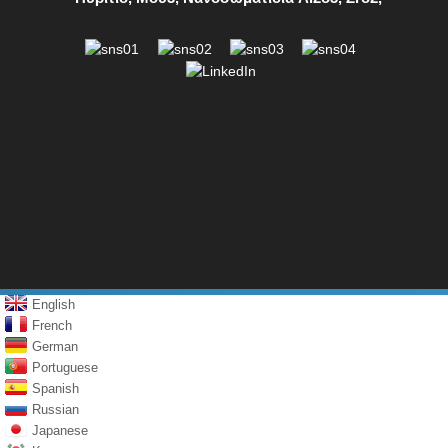
English
French
German
Portuguese
Spanish
Russian
Japanese