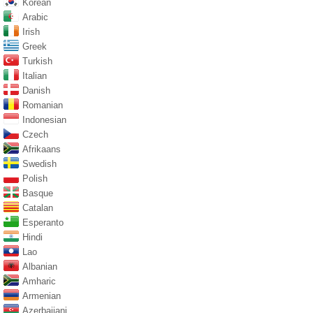
Korean
Arabic
Irish
Greek
Turkish
Italian
Danish
Romanian
Indonesian
Czech
Afrikaans
Swedish
Polish
Basque
Catalan
Esperanto
Hindi
Lao
Albanian
Amharic
Armenian
Azerbaijani