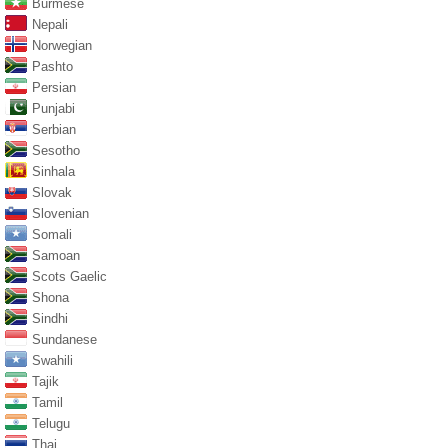
Burmese
Nepali
Norwegian
Pashto
Persian
Punjabi
Serbian
Sesotho
Sinhala
Slovak
Slovenian
Somali
Samoan
Scots Gaelic
Shona
Sindhi
Sundanese
Swahili
Tajik
Tamil
Telugu
Thai