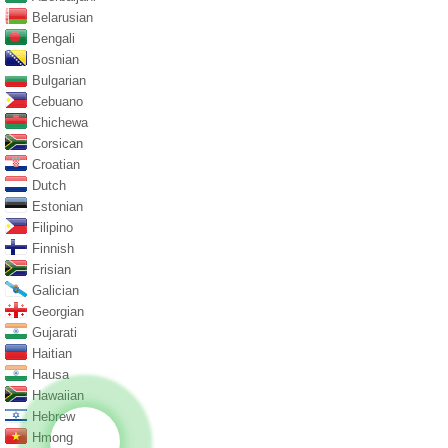
Belarusian
Bengali
Bosnian
Bulgarian
Cebuano
Chichewa
Corsican
Croatian
Dutch
Estonian
Filipino
Finnish
Frisian
Galician
Georgian
Gujarati
Haitian
Hausa
Hawaiian
Hebrew
Hmong