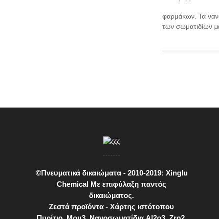
φαρμάκων. Τα ναν
των σωματιδίων με
©Πνευματικά δικαιώματα - 2010-2019: Xinglu
Chemical Με επιφύλαξη παντός
δικαιώματος.
Ζεστά προϊόντα
-
Χάρτης ιστότοπου
Πυρίτιο
,
Μου3
,
Νανοσωματίδια Al2o3
,
Zro2
,