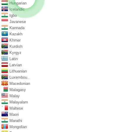
Hungarian
Icelandic
Igbo
Javanese
Kannada
Kazakh
Khmer
Kurdish
Kyrgyz
Latin
Latvian
Lithuanian
Luxembou..
Macedonian
Malagasy
Malay
Malayalam
Maltese
Maori
Marathi
Mongolian