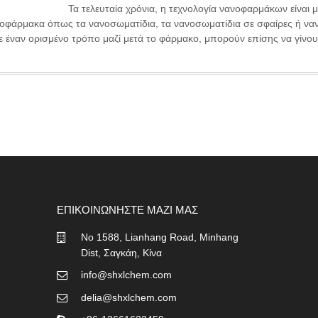
Τα τελευταία χρόνια, η τεχνολογία νανοφαρμάκων είναι 
οφάρμακα όπως τα νανοσωματίδια, τα νανοσωματίδια σε σφαίρες ή να
 έναν ορισμένο τρόπο μαζί μετά το φάρμακο, μπορούν επίσης να γίνου
ΕΠΙΚΟΙΝΩΝΉΣΤΕ ΜΑΖΊ ΜΑΣ
No 1588, Lianhang Road, Minhang
Dist, Σαγκάη, Κίνα
info@shxlchem.com
delia@shxlchem.com