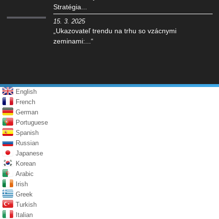
Stratégia...
15. 3. 2025
„Ukazovateľ trendu na trhu so vzácnymi
zeminami:...“
English
French
German
Portuguese
Spanish
Russian
Japanese
Korean
Arabic
Irish
Greek
Turkish
Italian