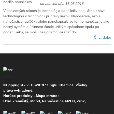
od admina dňa 18.03.2016
V posledných rokoch je technológia nanoliečiv populárnou novou
technológiou v technológii prípravy liekov. Nanoliečivá, ako sú
nanočastice, guľôčky alebo nanokapsuly vo forme nanočastíc ako
nosný systém a účinnosť častíc určitým spôsobom spolu po
podaní lieku, sa môžu tiež priamo vyrábať do ...
Čítať ďalej
©Copyright - 2010-2019 :Xinglu Chemical Všetky
práva vyhradené.
Horúce produkty
-
Mapa stránok
Oxid kremičitý
,
Moo3
,
Nanočastice Al2O3
,
Zro2
,