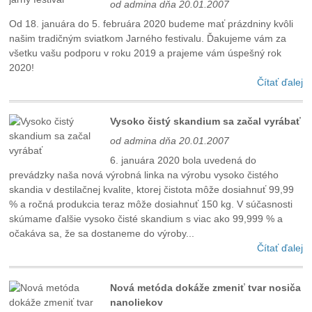
od admina dňa 20.01.2007
Od 18. januára do 5. februára 2020 budeme mať prázdniny kvôli
našim tradičným sviatkom Jarného festivalu. Ďakujeme vám za
všetku vašu podporu v roku 2019 a prajeme vám úspešný rok
2020!
Čítať ďalej
Vysoko čistý skandium sa začal vyrábať
od admina dňa 20.01.2007
6. januára 2020 bola uvedená do
prevádzky naša nová výrobná linka na výrobu vysoko čistého
skandia v destilačnej kvalite, ktorej čistota môže dosiahnuť 99,99
% a ročná produkcia teraz môže dosiahnuť 150 kg. V súčasnosti
skúmame ďalšie vysoko čisté skandium s viac ako 99,999 % a
očakáva sa, že sa dostaneme do výroby...
Čítať ďalej
Nová metóda dokáže zmeniť tvar nosiča
nanoliekov