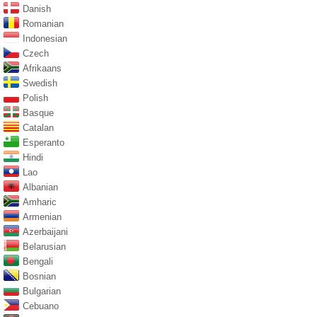
Danish
Romanian
Indonesian
Czech
Afrikaans
Swedish
Polish
Basque
Catalan
Esperanto
Hindi
Lao
Albanian
Amharic
Armenian
Azerbaijani
Belarusian
Bengali
Bosnian
Bulgarian
Cebuano