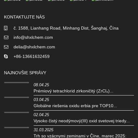
KONTAKTUJTE NÁS
č. 1588, Lianhang Road, Minhang Dist, Šanghaj, Čína
info@shxlchem.com
delia@shxlchem.com
+86-13661632459
NAJNOVŠIE SPRÁVY
08.04.25
Prémiový tetrachlorid zirkoničitý (ZrCl₄)...
03.04.25
Globálne riešenia oxidu erbia pre TOP10...
02.04.25
Vysoko čistý neodýmový(III) oxid svetovej triedy...
31.03.2025
Trh so vzácnymi zeminami v Číne, marec 2025: