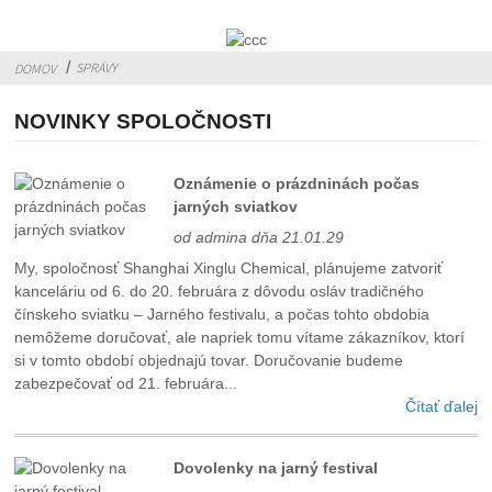
SPRÁVY
DOMOV
NOVINKY SPOLOČNOSTI
Oznámenie o prázdninách počas
jarných sviatkov
od admina dňa 21.01.29
My, spoločnosť Shanghai Xinglu Chemical, plánujeme zatvoriť
kanceláriu od 6. do 20. februára z dôvodu osláv tradičného
čínskeho sviatku – Jarného festivalu, a počas tohto obdobia
nemôžeme doručovať, ale napriek tomu vítame zákazníkov, ktorí
si v tomto období objednajú tovar. Doručovanie budeme
zabezpečovať od 21. februára...
Čítať ďalej
Dovolenky na jarný festival