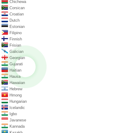
Chichewa
Corsican
Croatian
Dutch
Estonian
Filipino
Finnish
Frisian
Galician
Georgian
Gujarati
Haitian
Hausa
Hawaiian
Hebrew
Hmong
Hungarian
Icelandic
Igbo
Javanese
Kannada
Kazakh