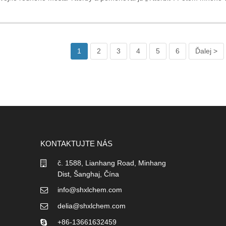
1
2
3
4
5
6
Ďalej >
KONTAKTUJTE NÁS
č. 1588, Lianhang Road, Minhang
Dist, Šanghaj, Čína
info@shxlchem.com
delia@shxlchem.com
+86-13661632459