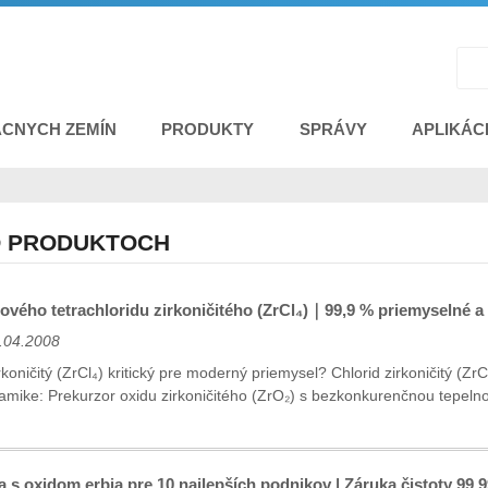
ÁCNYCH ZEMÍN
PRODUKTY
SPRÁVY
APLIKÁC
O PRODUKTOCH
vého tetrachloridu zirkoničitého (ZrCl₄)｜99,9 % priemyselné a 
.04.2008
rkoničitý (ZrCl₄) kritický pre moderný priemysel? ‌Chlorid zirkoničitý (ZrC
amike‌: Prekurzor oxidu zirkoničitého (ZrO₂) s bezkonkurenčnou tepelno
a s oxidom erbia pre 10 najlepších podnikov | Záruka čistoty 99,