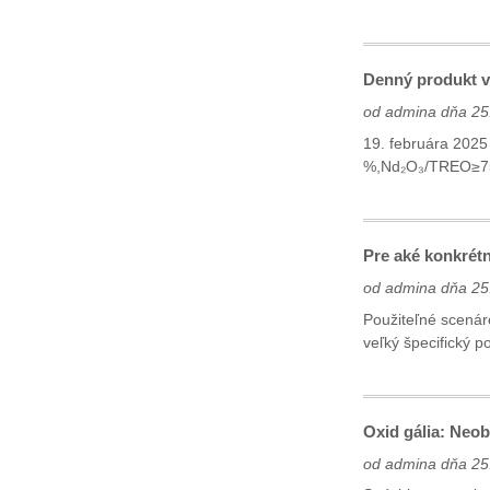
Denný produkt v
od admina dňa 25
19. februára 202
%,Nd₂O₃/TREO≥75 
Pre aké konkrét
od admina dňa 25
Použiteľné scenár
veľký špecifický p
Oxid gália: Neo
od admina dňa 25