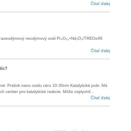
Čítať ďalej
tu Prazeodýmový neodýmový oxid Pr₆O₁₁+Nd₂O₃/TREO≥99
Čítať ďalej
tíc?
vné: Prášok nano oxidu céru 10-30nm Katalytické pole: Má
h centier pre katalytické reakcie. Môže ovplyvniť...
Čítať ďalej