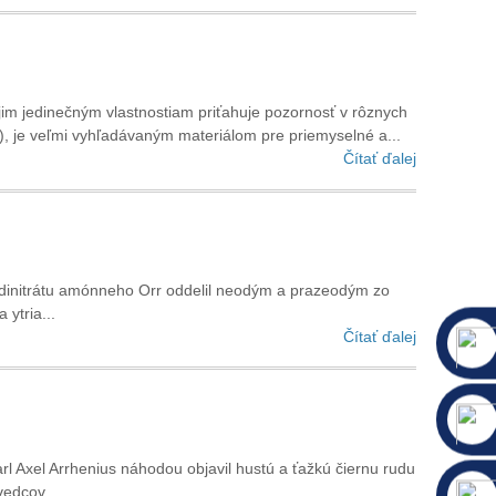
m jedinečným vlastnostiam priťahuje pozornosť v rôznych
), je veľmi vyhľadávaným materiálom pre priemyselné a...
Čítať ďalej
tu dinitrátu amónneho Orr oddelil neodým a prazeodým zo
ytria...
Čítať ďalej
l Axel Arrhenius náhodou objavil hustú a ťažkú ​​čiernu rudu
edcov...