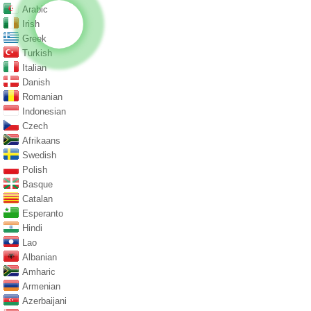
Arabic
Irish
Greek
Turkish
Italian
Danish
Romanian
Indonesian
Czech
Afrikaans
Swedish
Polish
Basque
Catalan
Esperanto
Hindi
Lao
Albanian
Amharic
Armenian
Azerbaijani