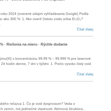
v roku 2024 (overené údajmi vyhľadávania Google) Podľa
c ako 300 %: 1. Ako overiť čistotu oxidu erbia Er₂O₃?
.
Čítať ďalej
 % · Riešenia na mieru · Rýchle dodanie
ýmu(III) s koncentráciou 99,99 % – 99,999 % pre laserové
24 hodín denne, 7 dní v týždni. ‌1. Prečo vysoko čistý oxid
Čítať ďalej
ského reťazca ‌1. Čo je oxid dysprosium? Veda o
h zemín, má jedinečné vlastnosti: ‌Atómová štruktúra...