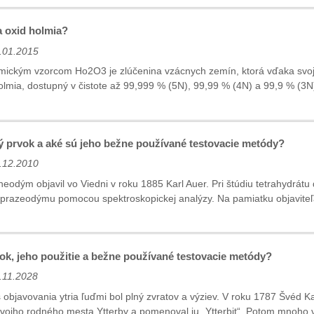
a oxid holmia?
.01.2015
mickým vzorcom Ho2O3 je zlúčenina vzácnych zemín, ktorá vďaka svoji
holmia, dostupný v čistote až 99,999 % (5N), 99,99 % (4N) a 99,9 % (3N
 prvok a aké sú jeho bežne používané testovacie metódy?
.12.2010
 neodým objavil vo Viedni v roku 1885 Karl Auer. Pri štúdiu tetrahydrá
razeodýmu pomocou spektroskopickej analýzy. Na pamiatku objaviteľa 
vok, jeho použitie a bežne používané testovacie metódy?
.11.2028
 objavovania ytria ľuďmi bol plný zvratov a výziev. V roku 1787 Švéd Kar
vojho rodného mesta Ytterby a pomenoval ju „Ytterbit“. Potom mnoho v