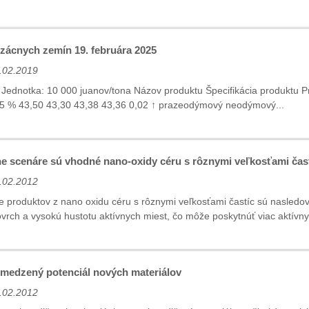
zácnych zemín 19. februára 2025
.02.2019
5 Jednotka: 10 000 juanov/tona Názov produktu Špecifikácia produk
% 43,50 43,30 43,38 43,36 0,02 ↑ prazeodýmový neodýmový...
ne scenáre sú vhodné nano-oxidy céru s rôznymi veľkosťami čas
.02.2012
e produktov z nano oxidu céru s rôznymi veľkosťami častíc sú nasledo
ovrch a vysokú hustotu aktívnych miest, čo môže poskytnúť viac aktívnyc
bmedzený potenciál nových materiálov
.02.2012