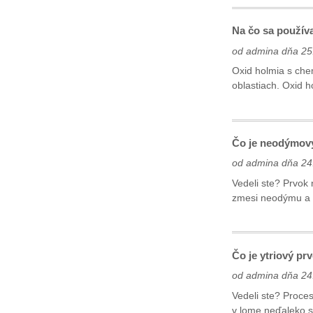
Na čo sa použív
od admina dňa 25
Oxid holmia s che
oblastiach. Oxid 
Čo je neodýmový
od admina dňa 24
Vedeli ste? Prvok
zmesi neodýmu a p
Čo je ytriový pr
od admina dňa 24
Vedeli ste? Proces
v lome neďaleko s