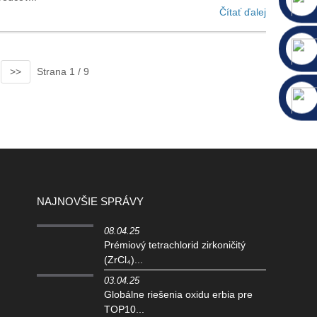
Čítať ďalej
>>
Strana 1 / 9
NAJNOVŠIE SPRÁVY
08.04.25
Prémiový tetrachlorid zirkoničitý
(ZrCl₄)...
03.04.25
Globálne riešenia oxidu erbia pre
TOP10...