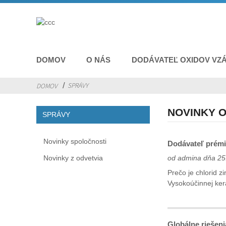
DOMOV
O NÁS
DODÁVATEĽ OXIDOV VZ
SPRÁVY
DOMOV
NOVINKY 
SPRÁVY
Novinky spoločnosti
Dodávateľ prémio
Novinky z odvetvia
od admina dňa 25
Prečo je chlorid zi
‌Vysokoúčinnej ker
Globálne riešeni