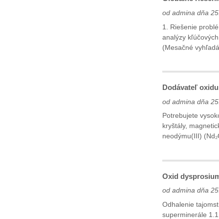
od admina dňa 25
1. Riešenie probl
analýzy kľúčových 
(Mesačné vyhľadáv
Dodávateľ oxidu 
od admina dňa 25
Potrebujete vysok
kryštály, magnetic
neodýmu(III) (Nd₂
Oxid dysprosium
od admina dňa 25
Odhalenie tajomst
superminerále ‌1.1