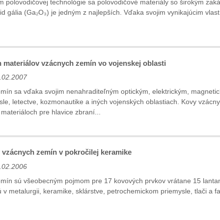
m polovodičovej technológie sa polovodičové materiály so širokým z
d gália (Ga₂O₃) je jedným z najlepších. Vďaka svojim vynikajúcim vlast
 materiálov vzácnych zemín vo vojenskej oblasti
.02.2007
mín sa vďaka svojim nenahraditeľným optickým, elektrickým, magnetic
e, letectve, kozmonautike a iných vojenských oblastiach. Kovy vzácnyc
ateriáloch pre hlavice zbraní...
v vzácnych zemín v pokročilej keramike
.02.2006
mín sú všeobecným pojmom pre 17 kovových prvkov vrátane 15 lantanoi
 v metalurgii, keramike, sklárstve, petrochemickom priemysle, tlači a 