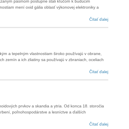
akázaným pásmom postupne stali kľúčom k budúcim
nostiam mení oxid gália oblasť výkonovej elektroniky a
Čítať ďalej
kým a tepelným vlastnostiam široko používajú v obrane,
h zemín a ich zliatiny sa používajú v zbraniach, oceliach
Čítať ďalej
dových prvkov a skandia a ytria. Od konca 18. storočia
farbení, poľnohospodárstve a lesníctve a ďalších
Čítať ďalej