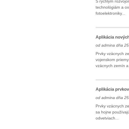
S rýchlym rozvojo
technológiám a oxi
fotoelektroniky...
Aplikácia nových
od admina dňa 25
Prvky vzácnych ze
vojenskom priemysl
vzácnych zemín a m
Aplikácia prvko
od admina dňa 25
Prvky vzácnych ze
sa hojne používajú
odvetviach...