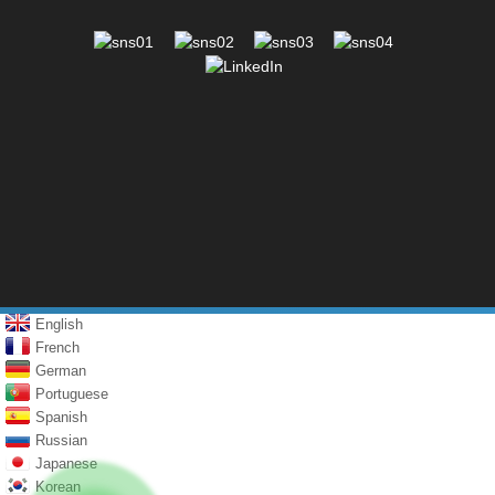
English
French
German
Portuguese
Spanish
Russian
Japanese
Korean