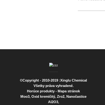
©Copyright - 2010-2019 :Xinglu Chemical
Všetky práva vyhradené.
Horúce produkty
-
Mapa stránok
Moo3
,
Oxid kremičitý
,
Zro2
,
Nanočastice
Al2O3
,