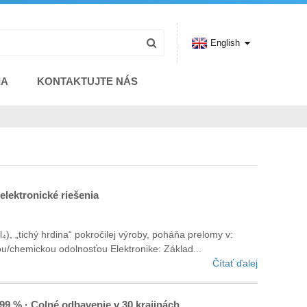
English
IA
KONTAKTUJTE NÁS
elektronické riešenia
l₄)‌, „tichý hrdina“ pokročilej výroby, poháňa prelomy v:
u/chemickou odolnosťou‌ Elektronike‌: Základ...
Čítať ďalej
999 % · Colné odbavenie v 30 krajinách