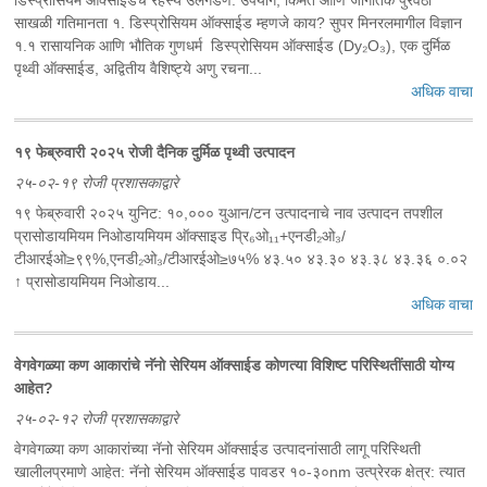
साखळी गतिमानता ‌१. डिस्प्रोसियम ऑक्साईड म्हणजे काय? सुपर मिनरलमागील विज्ञान
‌१.१ रासायनिक आणि भौतिक गुणधर्म ‌ डिस्प्रोसियम ऑक्साईड (Dy₂O₃), एक दुर्मिळ
पृथ्वी ऑक्साईड, अद्वितीय वैशिष्ट्ये ‌अणु रचना...
अधिक वाचा
१९ फेब्रुवारी २०२५ रोजी दैनिक दुर्मिळ पृथ्वी उत्पादन
२५-०२-१९ रोजी प्रशासकाद्वारे
१९ फेब्रुवारी २०२५ युनिट: १०,००० युआन/टन उत्पादनाचे नाव उत्पादन तपशील
प्रासोडायमियम निओडायमियम ऑक्साइड प्रि₆ओ₁₁+एनडी₂ओ₃/
टीआरईओ≥९९%,एनडी₂ओ₃/टीआरईओ≥७५% ४३.५० ४३.३० ४३.३८ ४३.३६ ०.०२
↑ प्रासोडायमियम निओडाय...
अधिक वाचा
वेगवेगळ्या कण आकारांचे नॅनो सेरियम ऑक्साईड कोणत्या विशिष्ट परिस्थितींसाठी योग्य
आहेत?
२५-०२-१२ रोजी प्रशासकाद्वारे
वेगवेगळ्या कण आकारांच्या नॅनो सेरियम ऑक्साईड उत्पादनांसाठी लागू परिस्थिती
खालीलप्रमाणे आहेत: नॅनो सेरियम ऑक्साईड पावडर १०-३०nm उत्प्रेरक क्षेत्र: त्यात