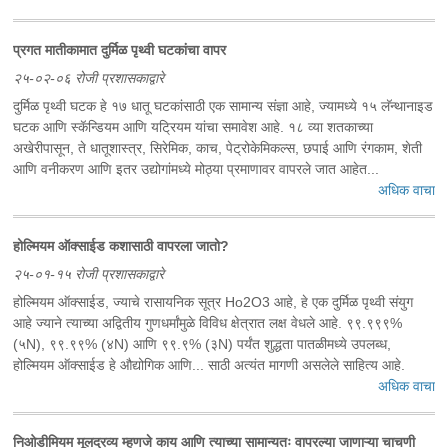
प्रगत मातीकामात दुर्मिळ पृथ्वी घटकांचा वापर
२५-०२-०६ रोजी प्रशासकाद्वारे
दुर्मिळ पृथ्वी घटक हे १७ धातू घटकांसाठी एक सामान्य संज्ञा आहे, ज्यामध्ये १५ लॅन्थानाइड
घटक आणि स्कॅन्डियम आणि यट्रियम यांचा समावेश आहे. १८ व्या शतकाच्या
अखेरीपासून, ते धातूशास्त्र, सिरेमिक, काच, पेट्रोकेमिकल्स, छपाई आणि रंगकाम, शेती
आणि वनीकरण आणि इतर उद्योगांमध्ये मोठ्या प्रमाणावर वापरले जात आहेत...
अधिक वाचा
होल्मियम ऑक्साईड कशासाठी वापरला जातो?
२५-०१-१५ रोजी प्रशासकाद्वारे
होल्मियम ऑक्साईड, ज्याचे रासायनिक सूत्र Ho2O3 आहे, हे एक दुर्मिळ पृथ्वी संयुग
आहे ज्याने त्याच्या अद्वितीय गुणधर्मांमुळे विविध क्षेत्रात लक्ष वेधले आहे. ९९.९९९%
(५N), ९९.९९% (४N) आणि ९९.९% (३N) पर्यंत शुद्धता पातळीमध्ये उपलब्ध,
होल्मियम ऑक्साईड हे औद्योगिक आणि... साठी अत्यंत मागणी असलेले साहित्य आहे.
अधिक वाचा
निओडीमियम मूलद्रव्य म्हणजे काय आणि त्याच्या सामान्यतः वापरल्या जाणाऱ्या चाचणी