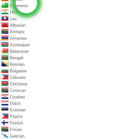
Esperanto
Hindi
Lao
Albanian
Amharic
Armenian
Azerbaijani
Belarusian
Bengali
Bosnian
Bulgarian
Cebuano
Chichewa
Corsican
Croatian
Dutch
Estonian
Filipino
Finnish
Frisian
Galician