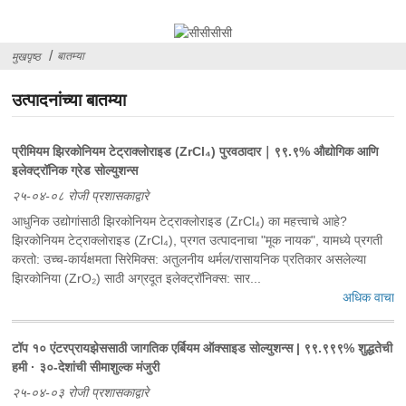
बातम्या
मुखपृष्ठ
उत्पादनांच्या बातम्या
प्रीमियम झिरकोनियम टेट्राक्लोराइड (ZrCl₄) पुरवठादार｜९९.९% औद्योगिक आणि
इलेक्ट्रॉनिक ग्रेड सोल्युशन्स
२५-०४-०८ रोजी प्रशासकाद्वारे
आधुनिक उद्योगांसाठी झिरकोनियम टेट्राक्लोराइड (ZrCl₄) का महत्त्वाचे आहे?
‌झिरकोनियम टेट्राक्लोराइड (ZrCl₄)‌, प्रगत उत्पादनाचा "मूक नायक", यामध्ये प्रगती
करतो: ‌उच्च-कार्यक्षमता सिरेमिक्स‌: अतुलनीय थर्मल/रासायनिक प्रतिकार असलेल्या
झिरकोनिया (ZrO₂) साठी अग्रदूत‌ इलेक्ट्रॉनिक्स‌: सार...
अधिक वाचा
टॉप १० एंटरप्रायझेससाठी जागतिक एर्बियम ऑक्साइड सोल्युशन्स | ९९.९९९% शुद्धतेची
हमी · ३०-देशांची सीमाशुल्क मंजुरी
२५-०४-०३ रोजी प्रशासकाद्वारे