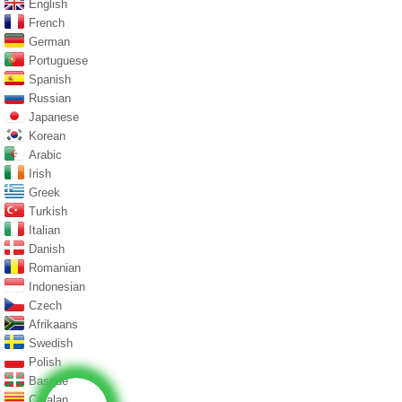
English
French
German
Portuguese
Spanish
Russian
Japanese
Korean
Arabic
Irish
Greek
Turkish
Italian
Danish
Romanian
Indonesian
Czech
Afrikaans
Swedish
Polish
Basque
Catalan