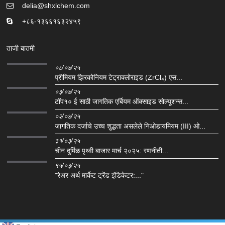
delia@shxlchem.com
+८६-१३६६१६३२४५९
ताजी बातमी
०८/०४/२५
प्रीमियम झिरकोनियम टेट्राक्लोराइड (ZrCl₄) एस...
०३/०४/२५
टॉप१० ई साठी जागतिक एर्बियम ऑक्साइड सोल्यूशन्स...
०२/०४/२५
जागतिक दर्जाचे उच्च शुद्धता असलेले निओडायमियम (III) ओ...
३१/०३/२५
चीन दुर्मिळ पृथ्वी बाजार मार्च २०२५: रणनीती...
१५/०३/२५
"रेअर अर्थ मार्केट ट्रेंड इंडिकेटर:..."