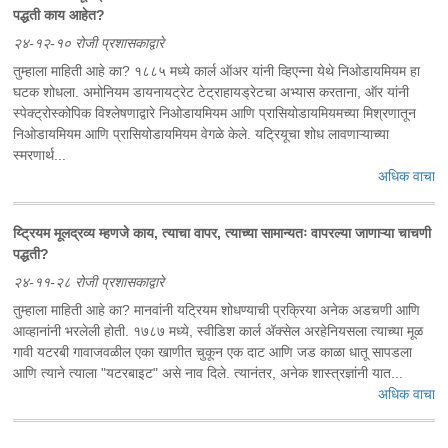
पद्धती काय आहेत?
२४-१२-१० रोजी प्रशासकाद्वारे
तुम्हाला माहिती आहे का? १८८५ मध्ये कार्ल ऑअर यांनी व्हिएन्ना येथे निओडायमियम हा
घटक शोधला. अमोनियम डायनायट्रेट टेट्राहायड्रेटचा अभ्यास करताना, ऑर यांनी
स्पेक्ट्रोस्कोपिक विश्लेषणाद्वारे निओडायमियम आणि प्रासियोडायमियमच्या मिश्रणातून
निओडायमियम आणि प्रासियोडायमियम वेगळे केले. यट्रियूचा शोध लावणाऱ्याच्या
स्मरणार्थ...
अधिक वाचा
य्ट्रियम मूलद्रव्य म्हणजे काय, त्याचा वापर, त्याच्या सामान्यतः वापरल्या जाणाऱ्या चाचणी
पद्धती?
२४-११-२८ रोजी प्रशासकाद्वारे
तुम्हाला माहिती आहे का? मानवांनी यट्रियम शोधण्याची प्रक्रिया अनेक अडचणी आणि
आव्हानांनी भरलेली होती. १७८७ मध्ये, स्वीडिश कार्ल अ‍ॅक्सेल अरहेनियसला त्याच्या मूळ
गावी यटरबी गावाजवळील एका खाणीत चुकून एक दाट आणि जड काळा धातू सापडला
आणि त्याने त्याला "यटरबाइट" असे नाव दिले. त्यानंतर, अनेक शास्त्रज्ञांनी यात...
अधिक वाचा