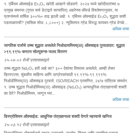
१. एर्बियम ऑक्साईड Er₂O₃ खरेदी आव्हाने सोडवणे: २०२४ मध्ये खरेदीदारांच्या ७
प्रमुख समस्या (गुगल सर्च डेटाद्वारे सत्यापित) अहरेफ्स कीवर्ड विश्लेषणानुसार, या
प्रश्नांमध्ये वार्षिक ३००%+ वाढ झाली आहे: १. एर्बियम ऑक्साईड Er₂O₃ शुद्धता कशी
पडताळायची? (मासिक शोध: ८,८००+) २. न्यूक्लियर-ग्रेड विरुद्ध फायबर-ग्रेड वेगळे...
अधिक वाचा
‌जागतिक दर्जाचे उच्च शुद्धता असलेले निओडायमियम(III) ऑक्साइड पुरवठादार: शुद्धता
>९९.९९%·कस्टम सोल्युशन्स·जलद वितरण
२५-०४-०२ रोजी प्रशासकाद्वारे
उच्च-शुद्धता Nd₂O₃ हवी आहे का? ३०+ देशांचा विश्वास असलेले, आम्ही लेसर
क्रिस्टल्स, चुंबकीय साहित्य आणि उत्प्रेरकांसाठी ९९.९९%-९९.९९९%
निओडीमियम(III) ऑक्साइड पुरवतो. ISO/REACH प्रमाणित, २४/७ तांत्रिक समर्थन.
‌१. उच्च शुद्धता निओडीमियम(III) ऑक्साइड (Nd₂O₃) अत्याधुनिक तंत्रज्ञानाची शक्ती
का देते? निओडीमियम, जाणून घ्या...
अधिक वाचा
‌डिस्प्रोसियम ऑक्साईड: आधुनिक तंत्रज्ञानाला शक्ती देणारे महत्त्वाचे खनिज
२५-०३-१२ रोजी प्रशासकाद्वारे
डिस्प्रोसियम ऑक्साईडचे रहस्य उलगडणे: उपयोग, किंमत आणि जागतिक पुरवठा