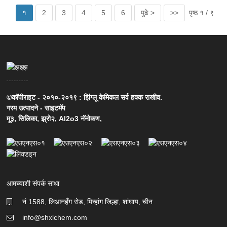
१
2
3
4
5
6
पुढे >
>>
पृष्ठ १ / ९
©कॉपीराइट - २०१०-२०१९ : झिंग्लू केमिकल सर्व हक्क राखीव.
गरम उत्पादने
-
साइटमॅप
मू३
,
सिलिका
,
झ्रो२
,
Al2o3 नॅनोकण
,
आमच्याशी संपर्क साधा
नं 1588, लिआनहँग रोड, मिन्हांग जिल्हा, शांघाय, चीन
info@shxlchem.com