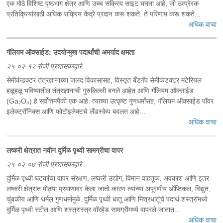
एक मोठे विशिष्ट पृष्ठभाग क्षेत्र आणि उच्च सक्रिय साइट घनता आहे, जी उत्प्रेरक
प्रतिक्रियांसाठी अधिक सक्रिय केंद्रे प्रदान करू शकते. ते परिणाम करू शकते...
अधिक वाचा
गॅलियम ऑक्साईड: उदयोन्मुख पदार्थांची अमर्याद क्षमता
२५-०२-१२ रोजी प्रशासकाद्वारे
सेमीकंडक्टर तंत्रज्ञानाच्या जलद विकासासह, विस्तृत बँडगॅप सेमीकंडक्टर मटेरियल
हळूहळू भविष्यातील तंत्रज्ञानाची गुरुकिल्ली बनले आहेत आणि गॅलियम ऑक्साईड
(Ga₂O₃) हे सर्वोत्तमपैकी एक आहे. त्याच्या उत्कृष्ट गुणधर्मांसह, गॅलियम ऑक्साईड पॉवर
इलेक्ट्रॉनिक्स आणि फोटोइलेक्टचे लँडस्केप बदलत आहे...
अधिक वाचा
लष्करी क्षेत्रात नवीन दुर्मिळ पृथ्वी सामग्रीचा वापर
२५-०२-०७ रोजी प्रशासकाद्वारे
दुर्मिळ पृथ्वी घटकांचा वापर संरक्षण, लष्करी उद्योग, विमान वाहतूक, अवकाश आणि इतर
लष्करी क्षेत्रात मोठ्या प्रमाणावर केला जातो कारण त्यांच्या अपूरणीय ऑप्टिकल, विद्युत,
चुंबकीय आणि थर्मल गुणधर्मांमुळे. दुर्मिळ पृथ्वी धातू आणि मिश्रधातूंचे पदार्थ शस्त्रांमध्ये
दुर्मिळ पृथ्वी स्टील आणि शस्त्रास्त्र वॉरहेड सामग्रीमध्ये वापरले जातात...
अधिक वाचा