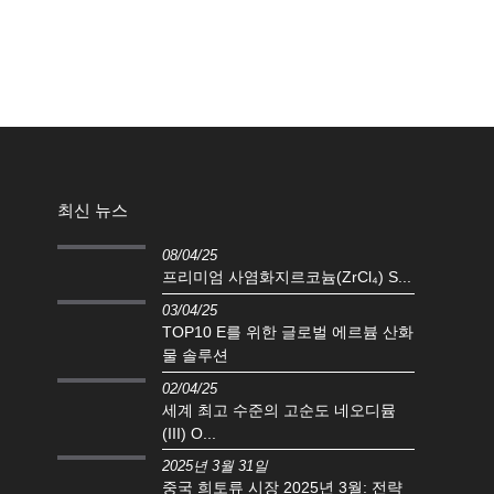
최신 뉴스
08/04/25
프리미엄 사염화지르코늄(ZrCl₄) S...
03/04/25
TOP10 E를 위한 글로벌 에르븀 산화
물 솔루션
02/04/25
세계 최고 수준의 고순도 네오디뮴
(III) O...
2025년 3월 31일
중국 희토류 시장 2025년 3월: 전략