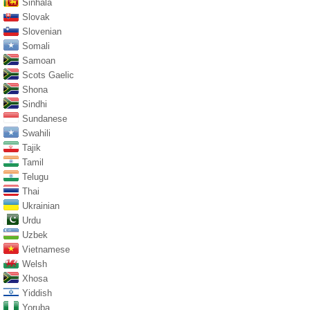
Sinhala
Slovak
Slovenian
Somali
Samoan
Scots Gaelic
Shona
Sindhi
Sundanese
Swahili
Tajik
Tamil
Telugu
Thai
Ukrainian
Urdu
Uzbek
Vietnamese
Welsh
Xhosa
Yiddish
Yoruba