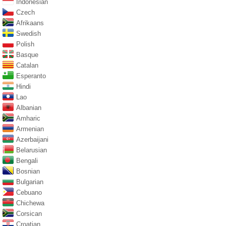
Indonesian
Czech
Afrikaans
Swedish
Polish
Basque
Catalan
Esperanto
Hindi
Lao
Albanian
Amharic
Armenian
Azerbaijani
Belarusian
Bengali
Bosnian
Bulgarian
Cebuano
Chichewa
Corsican
Croatian