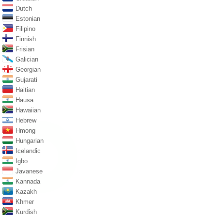
Dutch
Estonian
Filipino
Finnish
Frisian
Galician
Georgian
Gujarati
Haitian
Hausa
Hawaiian
Hebrew
Hmong
Hungarian
Icelandic
Igbo
Javanese
Kannada
Kazakh
Khmer
Kurdish