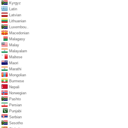
Kyrgyz
Latin
Latvian
Lithuanian
Luxembou..
Macedonian
Malagasy
Malay
Malayalam
Maltese
Maori
Marathi
Mongolian
Burmese
Nepali
Norwegian
Pashto
Persian
Punjabi
Serbian
Sesotho