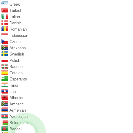
Greek
Turkish
Italian
Danish
Romanian
Indonesian
Czech
Afrikaans
Swedish
Polish
Basque
Catalan
Esperanto
Hindi
Lao
Albanian
Amharic
Armenian
Azerbaijani
Belarusian
Bengali