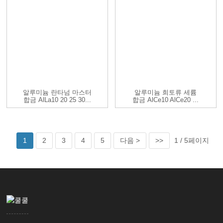
알루미늄 란타넘 마스터
알루미늄 희토류 세륨
합금 AlLa10 20 25 30...
합금 AlCe10 AlCe20 ...
1
2
3
4
5
다음 >
>>
1 / 5페이지