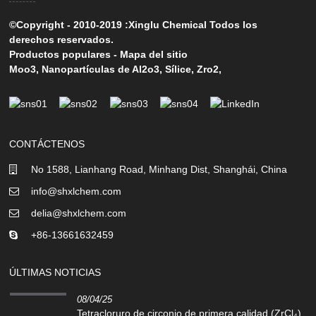
©Copyright - 2010-2019 :Xinglu Chemical Todos los
derechos reservados.
Productos populares
-
Mapa del sitio
Moo3
,
Nanopartículas de Al2o3
,
Sílice
,
Zro2
,
CONTÁCTENOS
No 1588, Lianhang Road, Minhang Dist, Shanghái, China
info@shxlchem.com
delia@shxlchem.com
+86-13661632459
ÚLTIMAS NOTICIAS
08/04/25
Tetracloruro de circonio de primera calidad (ZrCl₄)