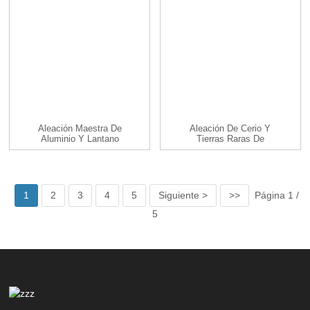
Aleación Maestra De
Aleación De Cerio Y
Aluminio Y Lantano
Tierras Raras De
AlLa10 20 25 30...
Aluminio AlCe10
AlCe20...
1
2
3
4
5
Siguiente >
>>
Página 1 /
5