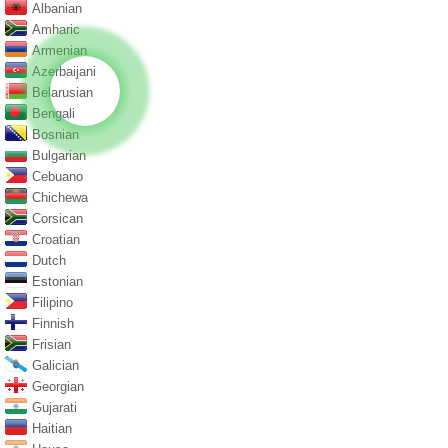
Albanian
Amharic
Armenian
Azerbaijani
Belarusian
Bengali
Bosnian
Bulgarian
Cebuano
Chichewa
Corsican
Croatian
Dutch
Estonian
Filipino
Finnish
Frisian
Galician
Georgian
Gujarati
Haitian