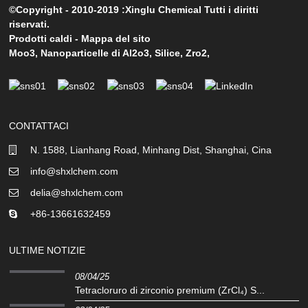
©Copyright - 2010-2019 :Xinglu Chemical Tutti i diritti
riservati.
Prodotti caldi
-
Mappa del sito
Moo3
,
Nanoparticelle di Al2o3
,
Silice
,
Zro2
,
CONTATTACI
N. 1588, Lianhang Road, Minhang Dist, Shanghai, Cina
info@shxlchem.com
delia@shxlchem.com
+86-13661632459
ULTIME NOTIZIE
08/04/25
Tetracloruro di zirconio premium (ZrCl₄) S...