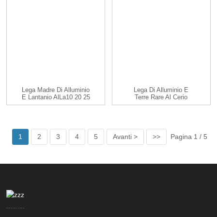
Lega Madre Di Alluminio
Lega Di Alluminio E
E Lantanio AlLa10 20 25
Terre Rare Al Cerio
30...
AlCe10 AlCe20 ...
1
2
3
4
5
Avanti >
>>
Pagina 1 / 5