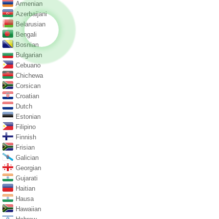
Armenian
Azerbaijani
Belarusian
Bengali
Bosnian
Bulgarian
Cebuano
Chichewa
Corsican
Croatian
Dutch
Estonian
Filipino
Finnish
Frisian
Galician
Georgian
Gujarati
Haitian
Hausa
Hawaiian