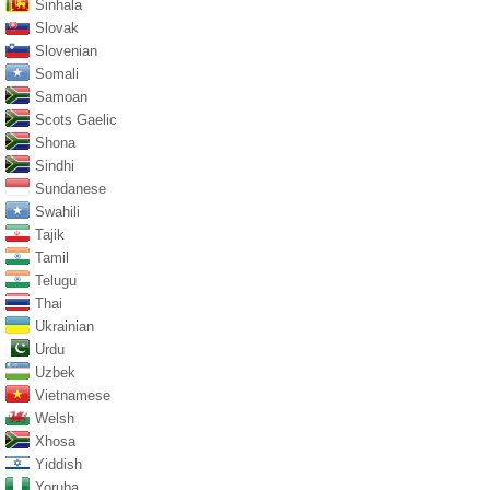
Sinhala
Slovak
Slovenian
Somali
Samoan
Scots Gaelic
Shona
Sindhi
Sundanese
Swahili
Tajik
Tamil
Telugu
Thai
Ukrainian
Urdu
Uzbek
Vietnamese
Welsh
Xhosa
Yiddish
Yoruba