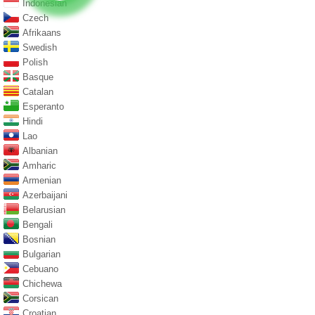
Indonesian
Czech
Afrikaans
Swedish
Polish
Basque
Catalan
Esperanto
Hindi
Lao
Albanian
Amharic
Armenian
Azerbaijani
Belarusian
Bengali
Bosnian
Bulgarian
Cebuano
Chichewa
Corsican
Croatian