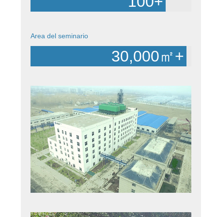
100
+
Area del seminario
30,000
㎡+