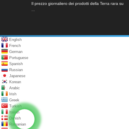
Il prezzo giornaliero dei prodotti della Terra rara su
...
English
French
German
Portuguese
Spanish
Russian
Japanese
Korean
Arabic
Irish
Greek
Turkish
Italian
Danish
Romanian