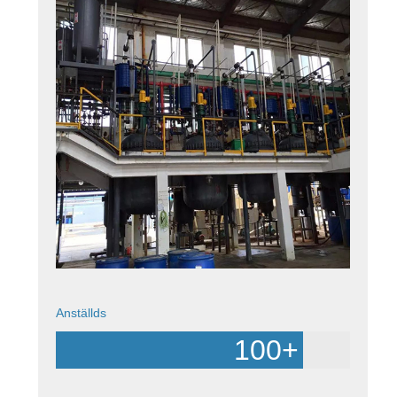
Anställds
100
+