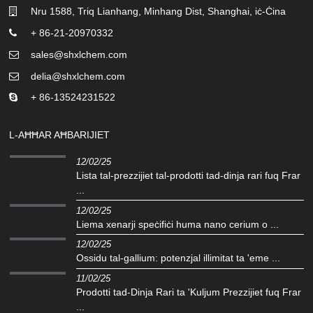
Nru 1588, Triq Lianhang, Minhang Dist, Shanghai, iċ-Ċina
+ 86-21-20970332
sales@shxlchem.com
delia@shxlchem.com
+ 86-13524231522
L-AĦĦAR AĦBARIJIET
12/02/25
Lista tal-prezzijiet tal-prodotti tad-dinja rari fuq Frar
...
12/02/25
Liema xenarji speċifiċi huma nano cerium o ...
12/02/25
Ossidu tal-gallium: potenzjal illimitat ta 'eme ...
11/02/25
Prodotti tad-Dinja Rari ta 'Kuljum Prezzijiet fuq Frar
...