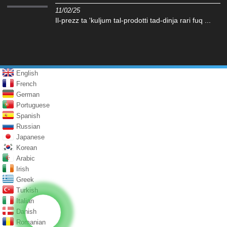
11/02/25
Il-prezz ta 'kuljum tal-prodotti tad-dinja rari fuq ...
English
French
German
Portuguese
Spanish
Russian
Japanese
Korean
Arabic
Irish
Greek
Turkish
Italian
Danish
Romanian