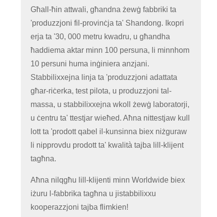
Għall-ħin attwali, għandna żewġ fabbriki ta
'produzzjoni fil-provinċja ta' Shandong. Ikopri
erja ta '30, 000 metru kwadru, u għandha
ħaddiema aktar minn 100 persuna, li minnhom
10 persuni huma inġiniera anzjani.
Stabbilixxejna linja ta 'produzzjoni adattata
għar-riċerka, test pilota, u produzzjoni tal-
massa, u stabbilixxejna wkoll żewġ laboratorji,
u ċentru ta' ttestjar wieħed. Aħna nittestjaw kull
lott ta 'prodott qabel il-kunsinna biex niżguraw
li nipprovdu prodott ta' kwalità tajba lill-klijent
tagħna.
Aħna nilqgħu lill-klijenti minn Worldwide biex
iżuru l-fabbrika tagħna u jistabbilixxu
kooperazzjoni tajba flimkien!