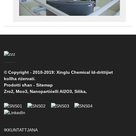
© Copyright - 2010-2019: Xinglu Chemical Id-drittijiet
kollha riżervati.
Prodotti sħan
-
Sitemap
Zro2
,
Moo3
,
Nanopartiċelli Al2O3
,
Silika
,
IKKUNTATTJANA