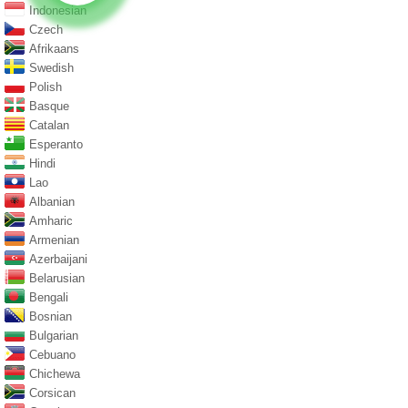
Indonesian
Czech
Afrikaans
Swedish
Polish
Basque
Catalan
Esperanto
Hindi
Lao
Albanian
Amharic
Armenian
Azerbaijani
Belarusian
Bengali
Bosnian
Bulgarian
Cebuano
Chichewa
Corsican