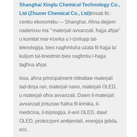
Shanghai Xinglu Chemical Technology Co.,
Ltd (Zhuoer Chemical Co., Ltd)
tinsab fiċ-
ċentru ekonomiku --- Shanghai. Aħna dejjem
naderixxu ma '"materjali avvanzati, ħajja aħjar"
u kumitat mar-riċerka u l-iżvilupp tat-
teknoloġija, biex nagħmluha użata fil-ħajja ta'
kuljum tal-bnedmin biex nagħmlu l-ħajja
tagħna aħjar.
Issa, aħna prinċipalment nittrattaw materjali
tad-dinja rari, materjali nano, materjali OLED,
u materjali oħra avvanzati. Dawn il-materjali
avvanzati jintużaw ħafna fil-kimika, il-
mediċina, il-bijoloġija, il-wiri OLED, dawl
OLED, protezzjoni ambjentali, enerġija ġdida,
eċċ.