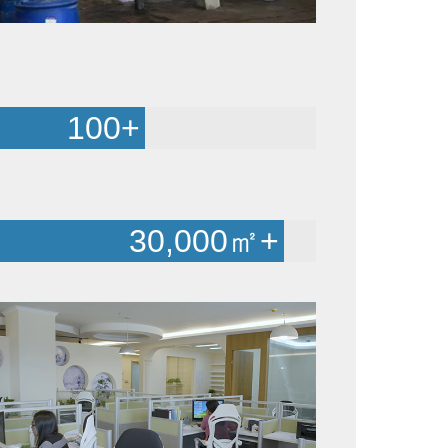
100
+
30,000
㎡+