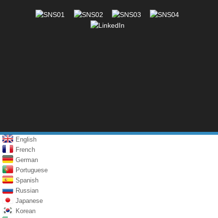
English
French
German
Portuguese
Spanish
Russian
Japanese
Korean