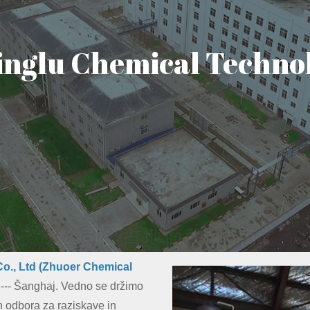
nglu Chemical Technolo
o., Ltd (Zhuoer Chemical
--- Šanghaj. Vedno se držimo
in odbora za raziskave in