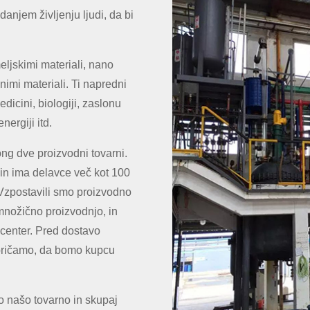
danjem življenju ljudi, da bi
ljskimi materiali, nano
nimi materiali. Ti napredni
dicini, biologiji, zaslonu
ergiji itd.
g dve proizvodni tovarni.
in ima delavce več kot 100
 Vzpostavili smo proizvodno
n množično proizvodnjo, in
i center. Pred dostavo
epričamo, da bomo kupcu
o našo tovarno in skupaj