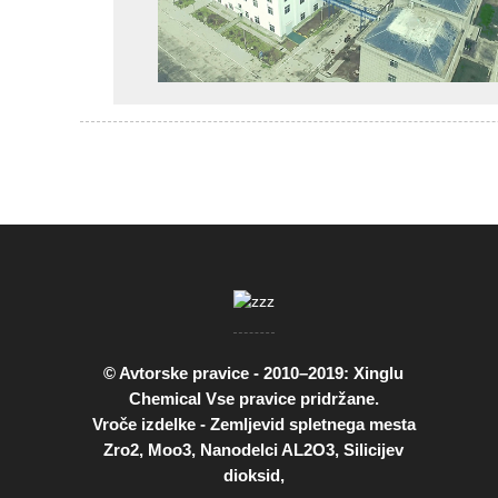
© Avtorske pravice - 2010–2019: Xinglu
Chemical Vse pravice pridržane.
Vroče izdelke
-
Zemljevid spletnega mesta
Zro2
,
Moo3
,
Nanodelci AL2O3
,
Silicijev
dioksid
,