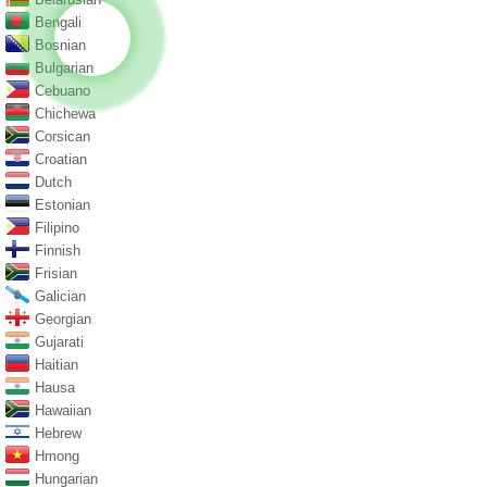
Bengali
Bosnian
Bulgarian
Cebuano
Chichewa
Corsican
Croatian
Dutch
Estonian
Filipino
Finnish
Frisian
Galician
Georgian
Gujarati
Haitian
Hausa
Hawaiian
Hebrew
Hmong
Hungarian