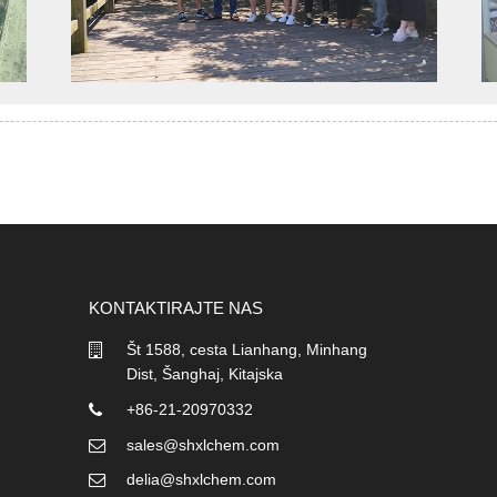
KONTAKTIRAJTE NAS
Št 1588, cesta Lianhang, Minhang
Dist, Šanghaj, Kitajska
+86-21-20970332
sales@shxlchem.com
delia@shxlchem.com