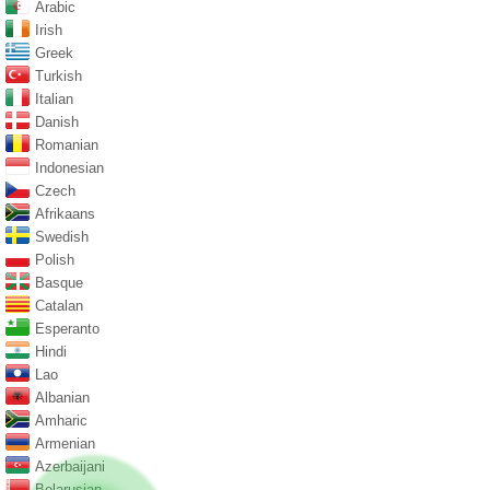
Arabic
Irish
Greek
Turkish
Italian
Danish
Romanian
Indonesian
Czech
Afrikaans
Swedish
Polish
Basque
Catalan
Esperanto
Hindi
Lao
Albanian
Amharic
Armenian
Azerbaijani
Belarusian