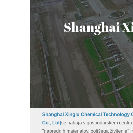
Shanghai Xi
Shanghai Xinglu Chemical Technology C
Co., Ltd)
se nahaja v gospodarskem centru 
"naprednih materialov, boljšega življenja" 