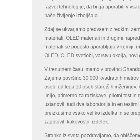
razvoj tehnologije, da bi ga uporabili v vsak
naše življenje izboljšalo.
Zdaj se ukvarjamo predvsem z redkimi zeme
materiali, OLED materiali in drugimi napred
materiali se pogosto uporabljajo v kemiji, me
OLED, OLED svetlobi, varstvu okolja, novi en
V trenutnem času imamo v provinci Shandon
Zajema površino 30.000 kvadratnih metrov 
oseb, od tega 10 oseb starejših inženirjev.
linijo, primerno za raziskave, pilotni test i
ustanovili tudi dva laboratorija in en testirn
preizkusimo vsako veliko izdelka in se pr
zagotovili kakovostni izdelek.
Stranke iz sveta pozdravljamo, da obiščem