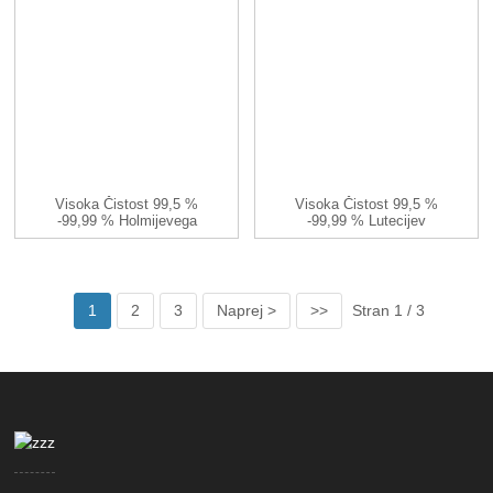
Visoka Čistost 99,5 %
Visoka Čistost 99,5 %
-99,99 % Holmijevega
-99,99 % Lutecijev
Jodida HoI3 CA ...
Jodid LuI3 C ...
1
2
3
Naprej >
>>
Stran 1 / 3