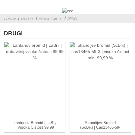
DRUGI
DOMOV
IZDELKI
REDKA ZEMLJA
DRUGI
Lantanov Bromid | LaBr₃
Skandijev Bromid
| Visoka Čistost 99,99
(ScBr₃) | Cas13465-59-
% ...
3| Visok ...