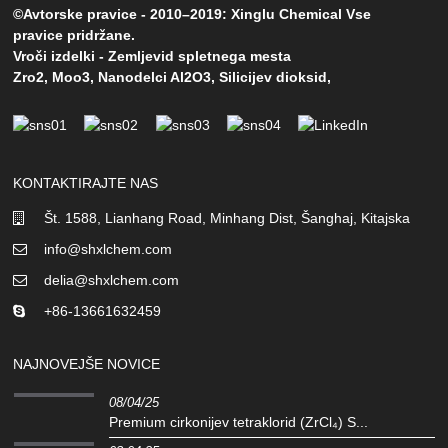
©Avtorske pravice - 2010–2019: Xinglu Chemical Vse
pravice pridržane.
Vroči izdelki
-
Zemljevid spletnega mesta
Zro2
,
Moo3
,
Nanodelci Al2O3
,
Silicijev dioksid
,
KONTAKTIRAJTE NAS
Št. 1588, Lianhang Road, Minhang Dist, Šanghaj, Kitajska
info@shxlchem.com
delia@shxlchem.com
+86-13661632459
NAJNOVEJŠE NOVICE
08/04/25
Premium cirkonijev tetraklorid (ZrCl₄) S...