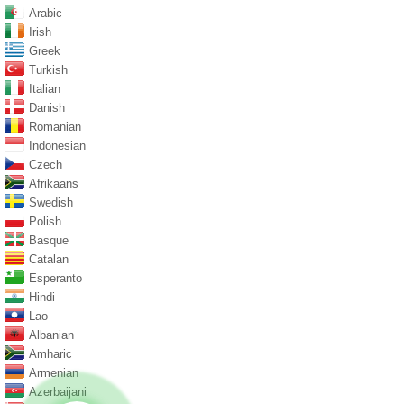
Arabic
Irish
Greek
Turkish
Italian
Danish
Romanian
Indonesian
Czech
Afrikaans
Swedish
Polish
Basque
Catalan
Esperanto
Hindi
Lao
Albanian
Amharic
Armenian
Azerbaijani