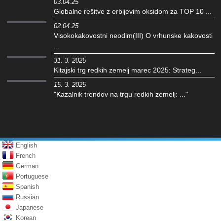
03.04.25
Globalne rešitve z erbijevim oksidom za TOP 10 ...
02.04.25
Visokokakovostni neodim(III) O vrhunske kakovosti
...
31. 3. 2025
Kitajski trg redkih zemelj marec 2025: Strateg...
15. 3. 2025
"Kazalnik trendov na trgu redkih zemelj: ..."
English
French
German
Portuguese
Spanish
Russian
Japanese
Korean