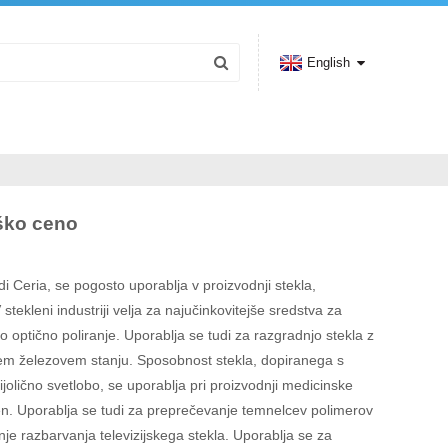
English
iško ceno
i Ceria, se pogosto uporablja v proizvodnji stekla,
 stekleni industriji velja za najučinkovitejše sredstva za
o optično poliranje. Uporablja se tudi za razgradnjo stekla z
em železovem stanju. Sposobnost stekla, dopiranega s
vijolično svetlobo, se uporablja pri proizvodnji medicinske
ken. Uporablja se tudi za preprečevanje temnelcev polimerov
anje razbarvanja televizijskega stekla. Uporablja se za