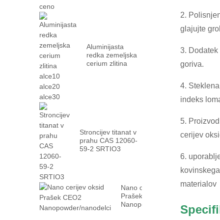
2. Polisnje
glajujte gr
Aluminijasta
3. Dodatek 
redka zemeljska
cerium zlitina
goriva.
alce10 alce20
alce30
4. Steklena
indeks loma
5. Proizvod
Stroncijev titanat v
cerijev oks
prahu CAS 12060-
59-2 SRTIO3
6. uporablj
kovinskega 
materialov
Nano cerijev oksid
Prašek CEO2
Nanopowder/nanodelci
Specifi