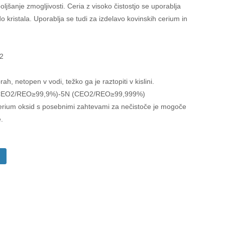
jšanje zmogljivosti. Ceria z visoko čistostjo se uporablja
do kristala. Uporablja se tudi za izdelavo kovinskih cerium in
O2
ah, netopen v vodi, težko ga je raztopiti v kislini.
3N (CEO2/REO≥99,9%)-5N (CEO2/REO≥99,999%)
erium oksid s posebnimi zahtevami za nečistoče je mogoče
e.