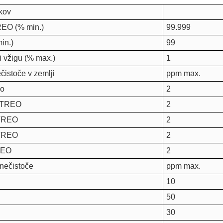
kov
EO (% min.)
99.999
in.)
99
i vžigu (% max.)
1
istoče v zemlji
ppm max.
eo
2
/TREO
2
TREO
2
TREO
2
REO
2
nečistoče
ppm max.
10
50
30