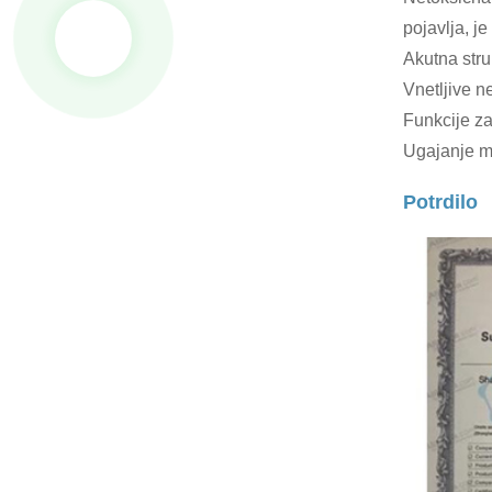
pojavlja, j
Akutna stru
Vnetljive n
Funkcije za
Ugajanje m
Potrdilo