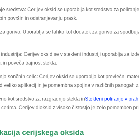
nje sredstva: Cerijev oksid se uporablja kot sredstvo za poliranje
obih površin in odstranjevanju prask.
za gorivo: Uporablja se lahko kot dodatek za gorivo za spodbuj
 industrija: Cerijev oksid se v stekleni industriji uporablja za 
 in poveča trajnost stekla.
nja sončnih celic: Cerijev oksid se uporablja kot prevlečni mate
id veliko aplikacij in je pomembna spojina v različnih panogah za
eno kot sredstvo za razgradnjo stekla in
Stekleni poliranje v pra
cerima. Cerijev dioksid z visoko čistostjo je zelo pomemben pri
kacija cerijskega oksida