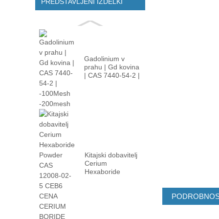
PREDSTAVLJENI IZDELKI
Gadolinium v ​​
prahu | Gd kovina
| CAS 7440-54-2 |
-100m ...
Kitajski dobavitelj
Cerium
Hexaboride
Powder CAS
12008-02 ...
PODROBNOST