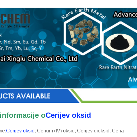
informacije o
Cerijev oksid
me:
Cerijev oksid
, Cerium (IV) oksid, Cerijev dioksid, Ceria