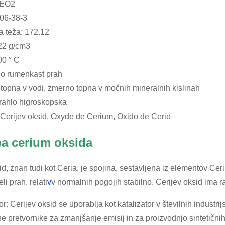
CEO2
306-38-3
a teža: 172.12
,22 g/cm3
00 ° C
lo rumenkast prah
topna v vodi, zmerno topna v močnih mineralnih kislinah
 rahlo higroskopska
 Cerijev oksid, Oxyde de Cerium, Oxido de Cerio
a cerium oksida
id, znan tudi kot Ceria, je spojina, sestavljena iz elementov Ce
li prah, relati
v
v normalnih pogojih stabilno. Cerijev oksid ima ra
or: Cerijev oksid se uporablja kot katalizator v številnih industri
čne pretvornike za zmanjšanje emisij in za proizvodnjo sintetičnih