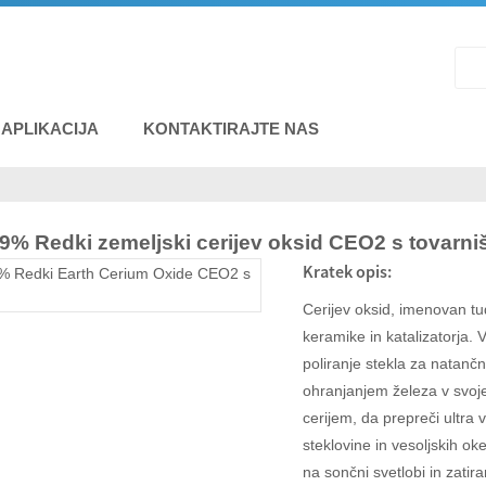
APLIKACIJA
KONTAKTIRAJTE NAS
9% Redki zemeljski cerijev oksid CEO2 s tovarn
Kratek opis:
Cerijev oksid, imenovan tud
keramike in katalizatorja. V
poliranje stekla za natančn
ohranjanjem železa v svoj
cerijem, da prepreči ultra 
steklovine in vesoljskih o
na sončni svetlobi in zatir