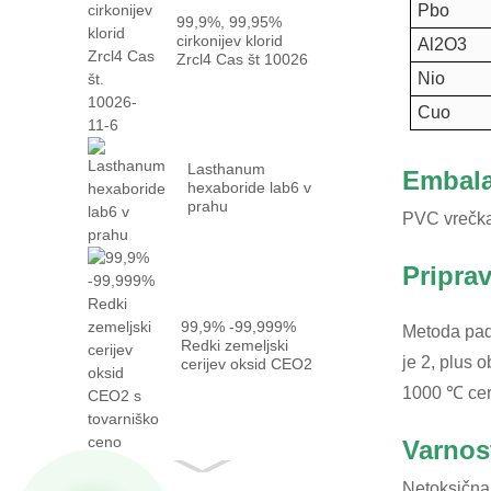
Pbo
99,9%, 99,95%
cirkonijev klorid
Al2O3
Zrcl4 Cas št 10026
-...
Nio
Cuo
Lasthanum
Embala
hexaboride lab6 v
prahu
PVC vrečka 
Pripra
99,9% -99,999%
Metoda pada
Redki zemeljski
je 2, plus 
cerijev oksid CEO2
z dejstvom ...
1000 ℃ cer
Varnos
Netoksična,