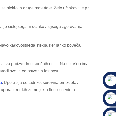
 za steklo in druge materiale. Zelo učinkovit je pri
anje čistejšega in učinkovitejšega zgorevanja
izdelavo kakovostnega stekla, ker lahko poveča
rial za proizvodnjo sončnih celic. Na splošno ima
radi svojih edinstvenih lastnosti.
hu
. Uporablja se tudi kot surovina pri izdelavi
 uporabi redkih zemeljskih fluorescentnih