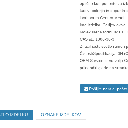
optične komponente za izbol
tudi v fosforjih in dopanta 
lanthanum Cerium Metal,
Ime izdelka: Cerijev oksid
Molekularna formula: CE
CAS št.: 1306-38-3
Značilnosti: svetlo rumen pr
Čistost/Specifikacija: 
OEM Service je na voljo C
prilagoditi glede na strank
Pošljite nam e -pošto
I O IZDELKU
OZNAKE IZDELKOV