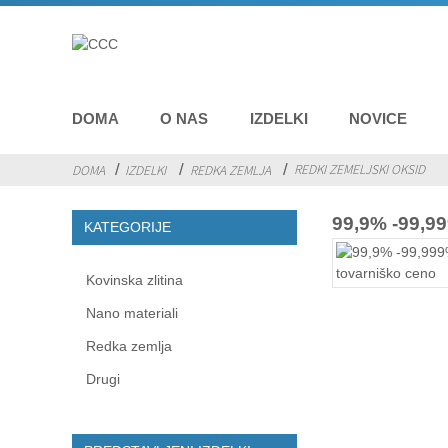
DOMA
O NAS
IZDELKI
NOVICE
REDKI ZEMELJSKI OKSID
DOMA
IZDELKI
REDKA ZEMLJA
99,9% -99,99
KATEGORIJE
Kovinska zlitina
Nano materiali
Redka zemlja
Drugi