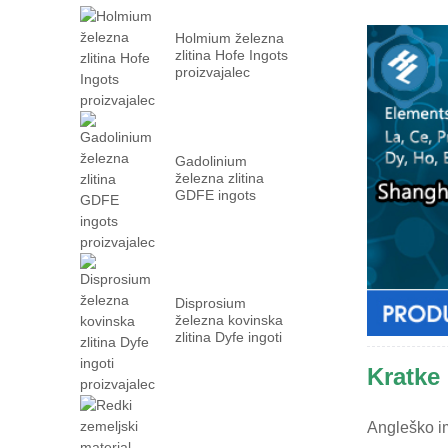
Holmium železna
zlitina Hofe Ingots
proizvajalec
Gadolinium
železna zlitina
GDFE ingots
proizvajalec
Disprosium
železna kovinska
zlitina Dyfe ingoti
proizvajalec
Kratke 
Angleško i