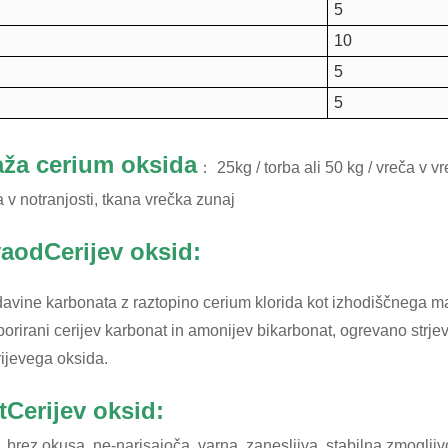
5
10
5
5
ža cerium oksida
： 25kg / torba ali 50 kg / vreča v v
v notranjosti, tkana vrečka zunaj
va
od
Cerijev oksid
:
vine karbonata z raztopino cerium klorida kot izhodiščnega ma
oborirani cerijev karbonat in amonijev bikarbonat, ogrevano strjev
ijevega oksida.
t
Cerijev oksid:
 brez okusa, ne-narisajoča, varna, zanesljiva, stabilna zmogljiv