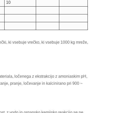
10
rečki, ki vsebuje vrečko, ki vsebuje 1000 kg mreže,
teriala, ločenega z ekstrakcijo z amoniaskim pH,
anje, pranje, ločevanje in kalcinirano pri 900 ~
ost, z vodo in organsko kemijsko reakcijo se ne