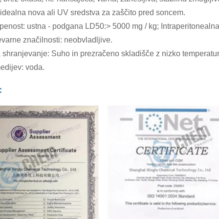
e idealna nova ali UV sredstva za zaščito pred soncem.
penost: ustna - podgana LD50:> 5000 mg / kg; Intraperitonealna
evarne značilnosti: neobvladljive.
 shranjevanje: Suho in prezračeno skladišče z nizko temperatur
edijev: voda.
 ：