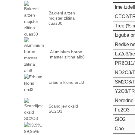
Ime izdel
Bakreni arzen
CEO2/TR
mojster zlitina
cuas30
Treo (% m
Izguba pr
Redke neč
Aluminium boron
La2o3/tr
master zlitina alb8
PR6O11
ND2O3/
SM2O3/
Erbium klorid ercl3
Y2O3/T
Neredne 
Scandijev oksid
Fe2O3
SC2O3
SiO2
Cao