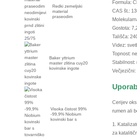
Formula: 
Redki zemeljski
CAS št.: 1
material
praseodim
Molekularn
neodimijevi
kovinski prn ...
Gostota: 7
Tališča: 24
Videz: svet
Topnost: ne
Baker yttrium
Stabilnost:
master zlitina cuy20
kovinske ingote
Večjezični:
Uporab
Cerijev oks
Visoka čistost 99%
rumen ali be
-99,9% Niobium
kovinski bar s
1. Katalizat
tovarno ...
za kataliti