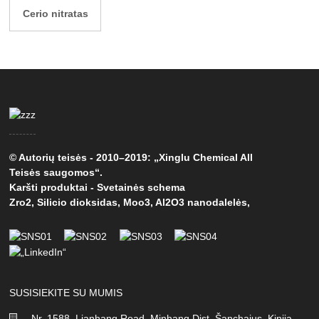
Cerio nitratas
© Autorių teisės - 2010–2019: „Xinglu Chemical All
Teisės saugomos“.
Karšti produktai
-
Svetainės schema
Zro2
,
Silicio dioksidas
,
Moo3
,
Al2O3 nanodalelės
,
SUSISIEKITE SU MUMIS
Nr. 1588, Lianhang Road, Minhang Dist, Šanchajus, Kinija