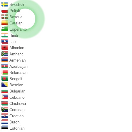
Swedish
Polish
Basque
Catalan
Esperanto
Hindi
Lao
Albanian
Amharic
Armenian
Azerbaijani
Belarusian
Bengali
Bosnian
Bulgarian
Cebuano
Chichewa
Corsican
Croatian
Dutch
Estonian