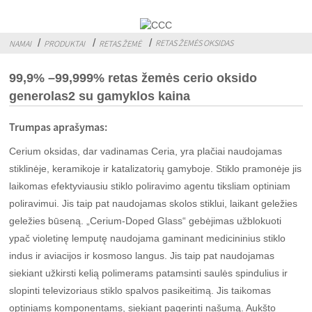
RETAS ŽEMĖS OKSIDAS
NAMAI
PRODUKTAI
RETAS ŽEMĖ
99,9% –99,999% retas žemės cerio oksido
generolas2 su gamyklos kaina
Trumpas aprašymas:
Cerium oksidas, dar vadinamas Ceria, yra plačiai naudojamas
stiklinėje, keramikoje ir katalizatorių gamyboje. Stiklo pramonėje jis
laikomas efektyviausiu stiklo poliravimo agentu tiksliam optiniam
poliravimui. Jis taip pat naudojamas skolos stiklui, laikant geležies
geležies būseną. „Cerium-Doped Glass“ gebėjimas užblokuoti
ypač violetinę lemputę naudojama gaminant medicininius stiklo
indus ir aviacijos ir kosmoso langus. Jis taip pat naudojamas
siekiant užkirsti kelią polimerams patamsinti saulės spindulius ir
slopinti televizoriaus stiklo spalvos pasikeitimą. Jis taikomas
optiniams komponentams, siekiant pagerinti našumą. Aukšto