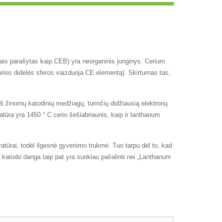
is parašytas kaip CEB) yra neorganinis junginys. Cerium
kurios didelės sferos vaizduoja CE elementą). Skirtumas tas,
 iš žinomų katodinių medžiagų, turinčių didžiausią elektronų
ratūra yra 1450 ° C cerio šešiabriaunis, kaip ir lanthanum
atūrai, todėl ilgesnė gyvenimo trukmė. Tuo tarpu dėl to, kad
o katodo danga taip pat yra sunkiau pašalinti nei „Lanthanum