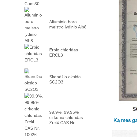
Aliuminio boro
meistro lydinio Alb8
Erbio chloridas
ERCL3
Skandžio oksido
SC2O3
99,9%, 99,95%
cirkonio chloridas
Ką mes ga
Zrcl4 CAS Nr.
10026 -...