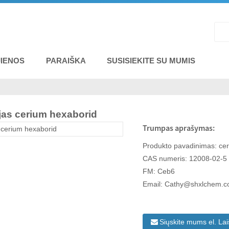
IENOS
PARAIŠKA
SUSISIEKITE SU MUMIS
ėjas cerium hexaborid
Trumpas aprašymas:
Produkto pavadinimas: cer
CAS numeris: 12008-02-5
FM: Ceb6
Email: Cathy@shxlchem.
Siųskite mums el. La