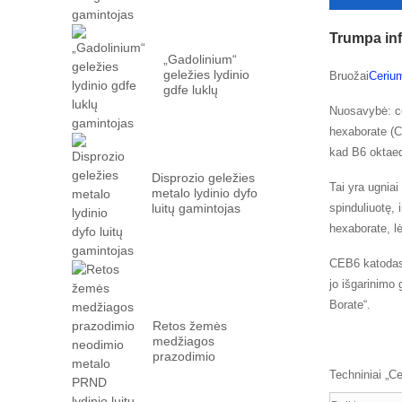
Trumpa inf
„Gadolinium“
geležies lydinio
Bruožai
Ceriu
gdfe luklų
gamintojas
Nuosavybė: ce
hexaborate (C
kad B6 oktaed
Disprozio geležies
Tai yra ugniai
metalo lydinio dyfo
luitų gamintojas
spinduliuotę, 
hexaborate, l
CEB6 katodas 
jo išgarinimo
Borate“.
Retos žemės
medžiagos
prazodimio
neodimio metalo
Techniniai „C
prn ...