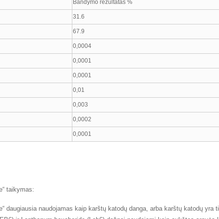
Bandymo rezultatas %
31.6
67.9
0,0004
0,0001
0,0001
0,01
0,003
0,0002
0,0001
e“ taikymas:
e“ daugiausia naudojamas kaip karštų katodų danga, arba karštų katodų yra tie