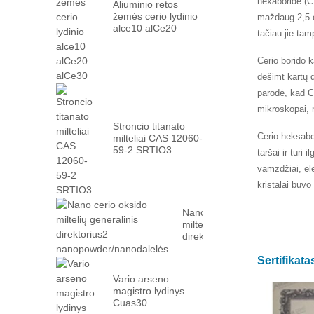
hexaboride (C
Aliuminio retos
žemės cerio lydinio
maždaug 2,5 eV
alce10 alCe20
tačiau jie ta
alCe30
Cerio borido 
dešimt kartų 
parodė, kad C
mikroskopai, 
Stroncio titanato
Cerio heksabo
milteliai CAS 12060-
59-2 SRTIO3
taršai ir turi
vamzdžiai, el
kristalai buv
Nano cerio oksido
miltelių generalinis
direktorius2
nanopowder/nanodalelės
Sertifikat
Vario arseno
magistro lydinys
Cuas30