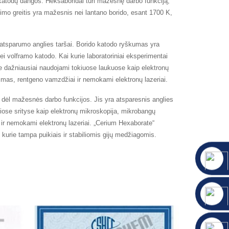
atodų dangos. Heksaboridai turi mažesnę darbo funkciją,
nimo greitis yra mažesnis nei lantano borido, esant 1700 K,
 atsparumo anglies taršai. Borido katodo ryškumas yra
i volframo katodo. Kai kurie laboratoriniai eksperimentai
e dažniausiai naudojami tokiuose laukuose kaip elektronų
imas, rentgeno vamzdžiai ir nemokami elektronų lazeriai.
ę dėl mažesnės darbo funkcijos. Jis yra atsparesnis anglies
kiose srityse kaip elektronų mikroskopija, mikrobangų
 ir nemokami elektronų lazeriai. „Cerium Hexaborate“
 kurie tampa puikiais ir stabiliomis gijų medžiagomis.