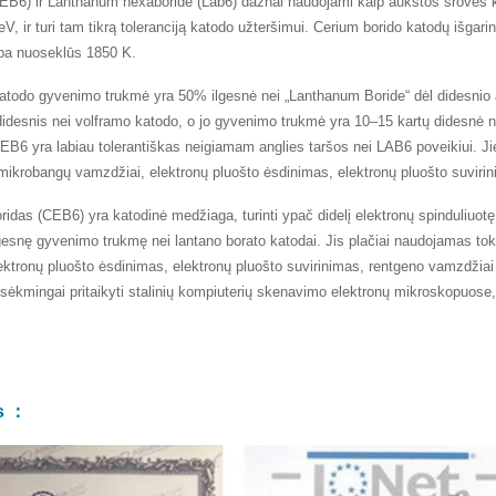
EB6) ir Lanthanum hexaboride (Lab6) dažnai naudojami kaip aukštos srovės k
, ir turi tam tikrą toleranciją katodo užteršimui. Cerium borido katodų išgari
mpa nuoseklūs 1850 K.
katodo gyvenimo trukmė yra 50% ilgesnė nei „Lanthanum Boride“ dėl didesnio
didesnis nei volframo katodo, o jo gyvenimo trukmė yra 10–15 kartų didesnė ne
EB6 yra labiau tolerantiškas neigiamam anglies taršos nei LAB6 poveikiui. Ji
mikrobangų vamzdžiai, elektronų pluošto ėsdinimas, elektronų pluošto suvirin
ridas (CEB6) yra katodinė medžiaga, turinti ypač didelį elektronų spinduliuot
 ilgesnę gyvenimo trukmę nei lantano borato katodai. Jis plačiai naudojamas to
ektronų pluošto ėsdinimas, elektronų pluošto suvirinimas, rentgeno vamzdžiai
o sėkmingai pritaikyti stalinių kompiuterių skenavimo elektronų mikroskopuose,
as ：