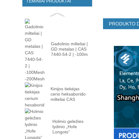
TEMINIAI PRODUKTAI
PRODUKTO 
Gadolinio milteliai |
GD metalas | CAS
7440-54-2 | -100m
...
Kinijos tiekėjas
cerio heksaborido
milteliai CAS
12008-02 ...
Holmio geležies
lydinio „Hofe
Longots“
gamintojas