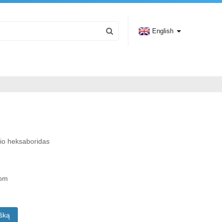
English
io heksaboridas
com
išką