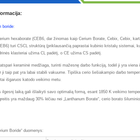
ormacija:
m boride
:
rium hexaborate (CEB6, dar žinomas kaip Cerium Borate, Cebix, Cebix, karta
EB6) turi CSCL struktūrą (priklausančią paprastai kubinio kristalų sistemai, 
rinės klasteriai užima CL padėtį, o CE užima CS padėtį.
 atspari keraminė medžiaga, turinti mažesnę darbo funkciją, todėl ji yra viena
ir ji taip pat yra labai stabili vakuume. Tipiška cerio šešiakampio darbo tempe
ėtai išgaruos katodo veikimo metu.
ilgesnį laiką gali išlaikyti savo optimalią formą, esant 1850 K veikimo temper
 greitis yra maždaug 30% lėčiau nei „Lanthanum Borate“, cerio borato šilumini
erium Boride“ duomenys: