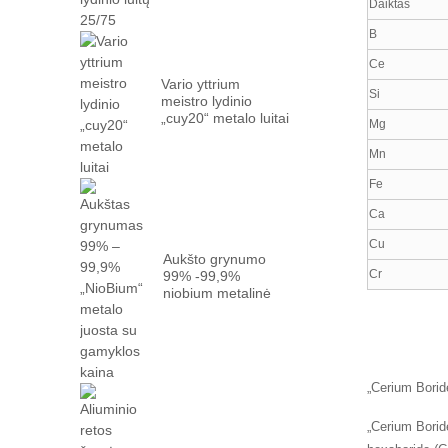
Daiktas
B
Ce
Vario yttrium
Si
meistro lydinio
„cuy20“ metalo luitai
Mg
Mn
Fe
Ca
Cu
Aukšto grynumo
Cr
99% -99,9%
niobium metalinė
juosta su
gamyklomis ...
„Cerium Borid
„Cerium Borid