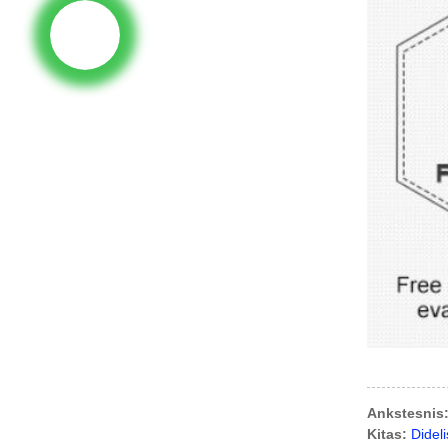
Ankstesnis
Kitas:
Didel