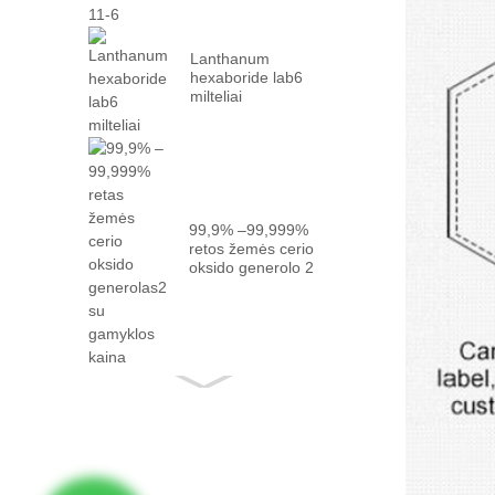
Lanthanum
hexaboride lab6
milteliai
99,9% –99,999%
retos žemės cerio
oksido generolo 2
su faktu ...