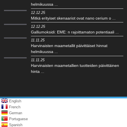
helmikuussa ...
12.12.25
Mitkä erityiset skenaariot ovat nano cerium o ...
12.12.25
Galliumoksidi: EME: n rajoittamaton potentiaali ...
11.11.25
Harvinaisten maametallit päivittäiset hinnat
helmikuussa ...
11.11.25
Harvinaisten maametallien tuotteiden päivittäinen
hinta ...
English
French
German
Portuguese
Spanish