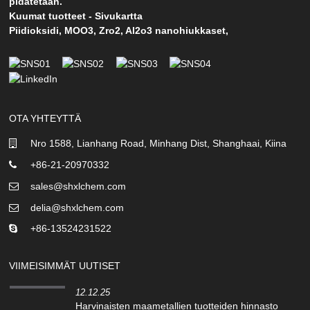
pidätetään.
Kuumat tuotteet
-
Sivukartta
Piidioksidi
,
MOO3
,
Zro2
,
Al2o3 nanohiukkaset
,
OTA YHTEYTTÄ
Nro 1588, Lianhang Road, Minhang Dist, Shanghaai, Kiina
+86-21-20970332
sales@shxlchem.com
delia@shxlchem.com
+86-13524231522
VIIMEISIMMÄT UUTISET
12.12.25
Harvinaisten maametallien tuotteiden hinnasto