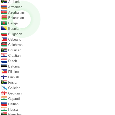
Amharic
Armenian
Azerbaijani
Belarusian
Bengali
Bosnian
Bulgarian
Cebuano
Chichewa
Corsican
Croatian
Dutch
Estonian
Filipino
Finnish
Frisian
Galician
Georgian
Gujarati
Haitian
Hausa
Hawaiian