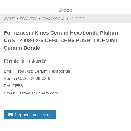
TË TJERËT
SHTËPI
PRODUKTE
TOKË E RRALLË
Furnizuesi i Kinës Cerium Hexaboride Pluhuri
CAS 12008-02-5 CEB6 CEB6 PUSHTI ICEMIMI
Cerium Boride
Përshkrimi i shkurtër:
Emri i Produktit: Cerium Hexaboride
Numri i CAS: 12008-02-5
FM: CEB6
Email: Cathy@shxlchem.com
Dërgoni email tek ne