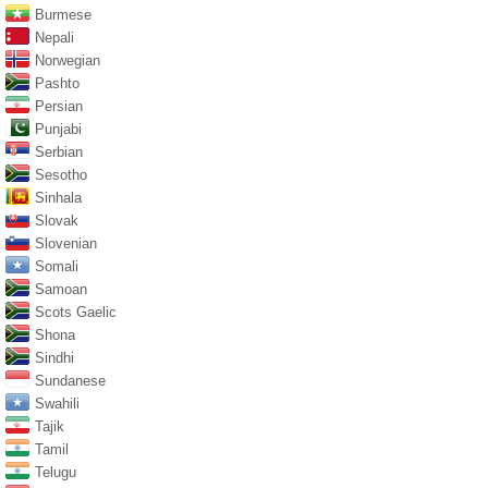
Burmese
Nepali
Norwegian
Pashto
Persian
Punjabi
Serbian
Sesotho
Sinhala
Slovak
Slovenian
Somali
Samoan
Scots Gaelic
Shona
Sindhi
Sundanese
Swahili
Tajik
Tamil
Telugu