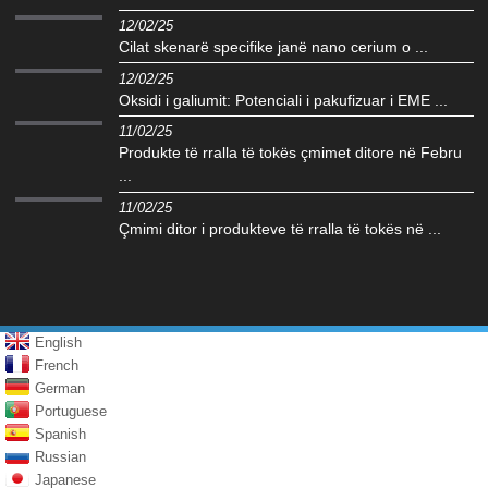
12/02/25
Cilat skenarë specifike janë nano cerium o ...
12/02/25
Oksidi i galiumit: Potenciali i pakufizuar i EME ...
11/02/25
Produkte të rralla të tokës çmimet ditore në Febru
...
11/02/25
Çmimi ditor i produkteve të rralla të tokës në ...
English
French
German
Portuguese
Spanish
Russian
Japanese