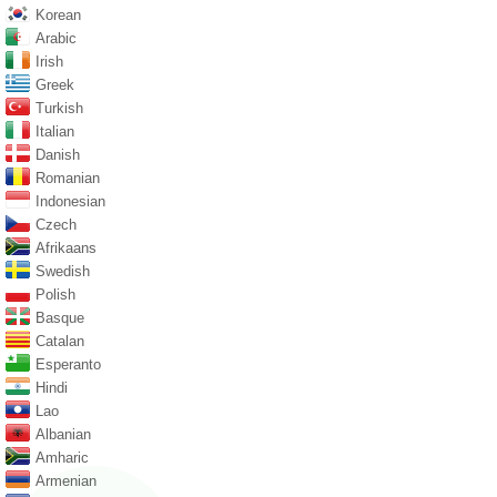
Korean
Arabic
Irish
Greek
Turkish
Italian
Danish
Romanian
Indonesian
Czech
Afrikaans
Swedish
Polish
Basque
Catalan
Esperanto
Hindi
Lao
Albanian
Amharic
Armenian