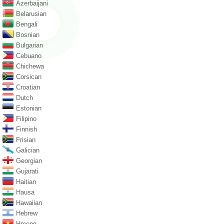
Azerbaijani
Belarusian
Bengali
Bosnian
Bulgarian
Cebuano
Chichewa
Corsican
Croatian
Dutch
Estonian
Filipino
Finnish
Frisian
Galician
Georgian
Gujarati
Haitian
Hausa
Hawaiian
Hebrew
Hmong