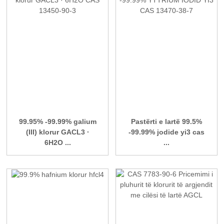
99.95% -99.99% galium
Pastërti e lartë 99.5%
(III) klorur GACL3 ·
-99.99% jodide yi3 cas
6H2O ...
...