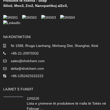
Produkte të nxehta
-
Sitap
Silicë
,
Moo3
,
Zro2
,
Nanopartikuj al2o3
,
NA KONTAKTONI
Nr 1588, Rruga Lianhang, Minhang Dist, Shanghai, Kinë
+86-21-20970332
sales@shxlchem.com
delia@shxlchem.com
+86-1352423152222
LAJMET E FUNDIT
12/02/25
Lista e çmimeve të produkteve të rralla të Tokës në
Februar ...