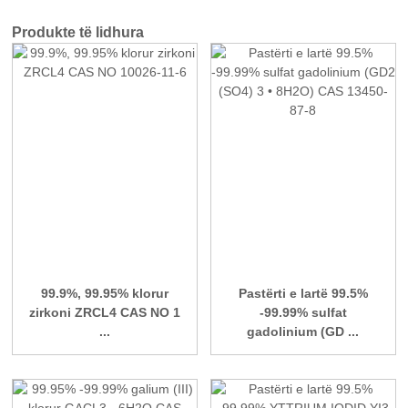
Produkte të lidhura
99.9%, 99.95% klorur
Pastërti e lartë 99.5%
zirkoni ZRCL4 CAS NO 1
-99.99% sulfat
...
gadolinium (GD ...