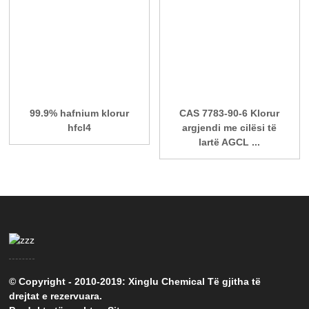
99.9% hafnium klorur
CAS 7783-90-6 Klorur
hfcl4
argjendi me cilësi të
lartë AGCL ...
© Copyright - 2010-2019: Xinglu Chemical Të gjitha të
drejtat e rezervuara.